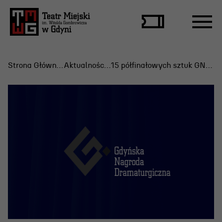
Strona Główna
Aktualności
15 półfinałowych sztuk GND 2026
Repertuar
Scena Letnia
Aktualne spektakle
Bilety
Archiwum spektakli