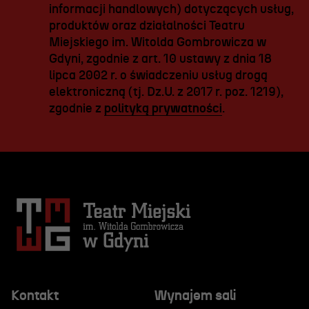
informacji handlowych) dotyczących usług,
produktów oraz działalności Teatru
Miejskiego im. Witolda Gombrowicza w
Gdyni, zgodnie z art. 10 ustawy z dnia 18
lipca 2002 r. o świadczeniu usług drogą
elektroniczną (tj. Dz.U. z 2017 r. poz. 1219),
zgodnie z
polityką prywatności
.
Kontakt
Wynajem sali