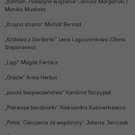
„Kofman. Podwójne wiązanie” Janusz Margański /
Monika Muskała
„Krajna strana” Michał Bernad
„Królowa z Gardariki” Lena Laguszonkowa (Olena
Stepanenko)
„Lęgi” Magda Fertacz
OSIECKA. ARCHIPELAGI
„Oracle” Anka Herbut
reż. Jacek Bała
„pauza bezpieczeństwa” Karolina Szczypek
„Pierwsze bandziorki” Aleksandra Kuśnierkiewicz
„Potok. Ćwiczenia ze wspólnoty” Jolanta Janiczak