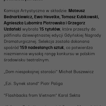
Wynajem scen i spektakli
Spektakle wyjazdowe
Komisja Artystyczna w składzie:
Mateusz
Bednarkiewicz, Ewa Hevelke, Tomasz Kubikowski,
Sponsorzy
Agnieszka Lubomira Piotrowska i Grzegorz
Kontakt & Zespół
Uzdański
wybrała
15 tytułów
, które przeszły do
półfinału dziewiętnastej edycji Gdyńskiej Nagrody
Dramaturgicznej. Selekcja została dokonana
Edukacja
spośród
159 nadesłanych sztuk
, co potwierdza
niezmiennie wysoką rangę konkursu w polskim
Wydarzenia
środowisku teatralnym.
Oferta edukacyjna
„Dom niespokojnej starości” Michał Buszewicz
„Ezi. Synek stond” Piotr Paliga
Polecamy
“Flashbacks from Vietnam” Karol Sekta