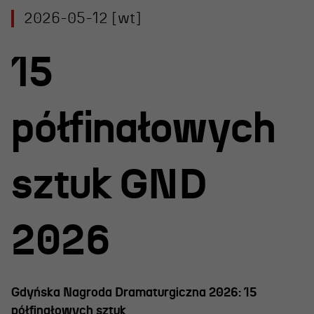
Projekty Teatru
2026-05-12 [wt]
Festiwal R@Port
15
Gdyńska Nagroda Dramaturgiczna
Konkurs im. Andrzeja
Żurowskiego
półfinałowych
Teatr
sztuk GND
Historia teatru
2026
Zespół artystyczny
Aktualności
Dostępny Teatr Miejski
Gdyńska Nagroda Dramaturgiczna 2026: 15
półfinałowych sztuk