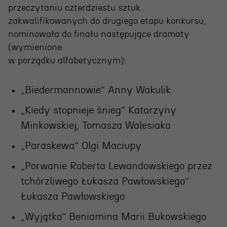
Wynajem scen i spektakli
przeczytaniu czterdziestu sztuk
Spektakle wyjazdowe
zakwalifikowanych do drugiego etapu konkursu,
nominowała do finału następujące dramaty
Sponsorzy
(wymienione
Kontakt & Zespół
w porządku alfabetycznym):
„Biedermannowie” Anny Wakulik
Edukacja
„Kiedy stopnieje śnieg” Katarzyny
Wydarzenia
Minkowskiej, Tomasza Walesiaka
Oferta edukacyjna
„Paraskewa” Olgi Maciupy
„Porwanie Roberta Lewandowskiego przez
tchórzliwego Łukasza Pawłowskiego”
Polecamy
Łukasza Pawłowskiego
„Wyjątko” Beniamina Marii Bukowskiego