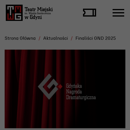
Strona Główna
Aktualności
Finaliści GND 2025
Repertuar
Scena Letnia
Aktualne spektakle
Bilety
Archiwum spektakli