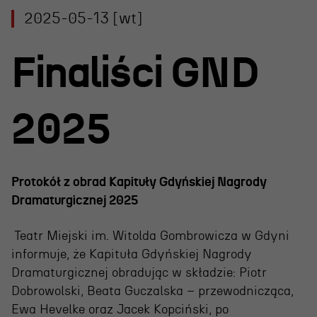
Projekty Teatru
2025-05-13 [wt]
Festiwal R@Port
Finaliści GND
Gdyńska Nagroda Dramaturgiczna
Konkurs im. Andrzeja
Żurowskiego
2025
Teatr
Protokół z obrad Kapituły Gdyńskiej Nagrody
Dramaturgicznej 2025
Historia teatru
Zespół artystyczny
Teatr Miejski im. Witolda Gombrowicza w Gdyni
informuje, że Kapituła Gdyńskiej Nagrody
Aktualności
Dramaturgicznej obradując w składzie: Piotr
Dostępny Teatr Miejski
Dobrowolski, Beata Guczalska – przewodnicząca,
Ewa Hevelke oraz Jacek Kopciński, po