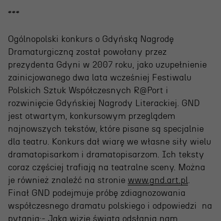
***
Ogólnopolski konkurs o Gdyńską Nagrodę
Dramaturgiczną został powołany przez
prezydenta Gdyni w 2007 roku, jako uzupełnienie
zainicjowanego dwa lata wcześniej Festiwalu
Polskich Sztuk Współczesnych R@Port i
rozwinięcie Gdyńskiej Nagrody Literackiej. GND
jest otwartym, konkursowym przeglądem
najnowszych tekstów, które pisane są specjalnie
dla teatru. Konkurs dał wiarę we własne siły wielu
dramatopisarkom i dramatopisarzom. Ich teksty
coraz częściej trafiają na teatralne sceny. Można
je również znaleźć na stronie
www.gnd.art.pl
.
Finał GND podejmuje próbę zdiagnozowania
współczesnego dramatu polskiego i odpowiedzi na
pytania:- Jaką wizję świata odsłania nam