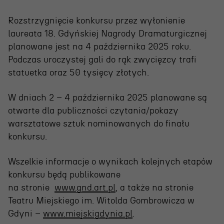
Rozstrzygnięcie konkursu przez wyłonienie
laureata 18. Gdyńskiej Nagrody Dramaturgicznej
planowane jest na 4 października 2025 roku.
Podczas uroczystej gali do rąk zwycięzcy trafi
statuetka oraz 50 tysięcy złotych.
W dniach 2 – 4 października 2025 planowane są
OSIECKA. ARCHIPELAGI
otwarte dla publiczności czytania/pokazy
warsztatowe sztuk nominowanych do finału
konkursu.
reż. Jacek Bała
Wszelkie informacje o wynikach kolejnych etapów
konkursu będą publikowane
na stronie
www.gnd.art.pl
, a także na stronie
Teatru Miejskiego im. Witolda Gombrowicza w
Gdyni –
www.miejskigdynia.pl
.