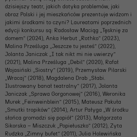
dzisiejszy teatr, jakich dotyka problemów, jaki
obraz Polski i jej mieszkańców prezentuje widzom i
jakimi środkami to czyni? Laureatami poprzednich
edycji konkursu są: Radosław Maciąg „Tęsknię za
domem” (2024), Anka Herbut „Rothko” (2023),
Malina Prześluga „Jeszcze tu jesteś” (2022),
Jolanta Janiczak „I tak nikt mi nie uwierzy”
(2021), Malina Prześluga „Debil” (2020), Rafał
Wojasiński „Siostry” (2019), Przemysław Pilarski
„Wracaj” (2018), Magdalena Drab „Słabi.
Ilustrowany banał teatralny” (2017), Jolanta
Janiczak „Sprawa Gorgonowej” (2016), Weronika
Murek „Feinweinblein” (2015), Mateusz Pakuła
„Smutki tropików” (2014), Artur Pałyga „W środku
słońca gromadzi się popiół” (2013), Małgorzata
Sikorska – Miszczuk „Popiełuszko” (2012), Zyta
Rudzka „Zimny bufet” (2011), Julia Holewińska