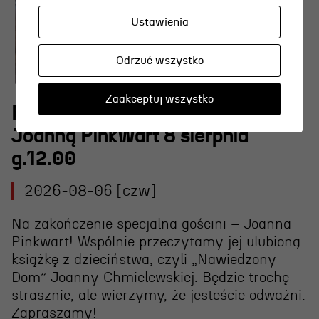
Ustawienia
Odrzuć wszystko
Zaakceptuj wszystko
Rodzinne Czytanki nad morzem z
Joanną Pinkwart 8 sierpnia
g.12.00
2026-08-06 [czw]
Na zakończenie specjalna gościni – Joanna
Pinkwart! Wspólnie przeczytamy jej ulubioną
książkę z dzieciństwa, czyli „Nawiedzony
Dom” Joanny Chmielewskiej. Będzie trochę
strasznie, ale wierzymy, że jesteście odważni.
Zapraszamy!