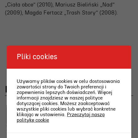
„Ciała obce” (2010), Mariusz Bieliński „Nad”
(2009), Magda Fertacz „Trash Story” (2008).
Pliki cookies
Używamy plików cookies w celu dostosowania
zawartości strony do Twoich preferencji i
Najnowsze aktualności
zapewnienia lepszych doświadczeń. Więcej
informacji znajdziesz w naszej polityce
dotyczącej cookies. Możesz zaakceptować
wszystkie pliki cookies lub wybrać konkretne
klikając w ustawienia.
Przeczytaj naszą
politykę cookie