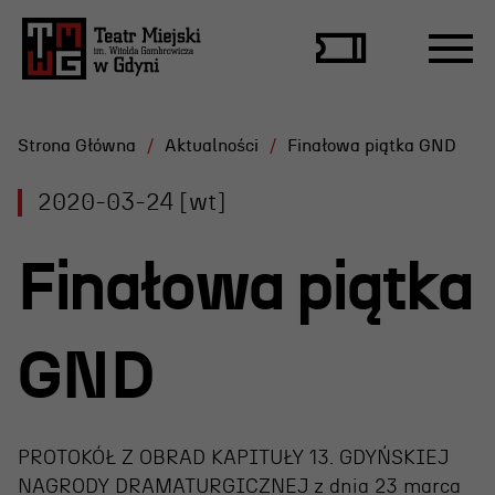
Strona Główna
Aktualności
Finałowa piątka GND
2020-03-24 [wt]
Repertuar
Finałowa piątka
Scena Letnia
Aktualne spektakle
GND
Bilety
Archiwum spektakli
PROTOKÓŁ Z OBRAD KAPITUŁY 13. GDYŃSKIEJ
NAGRODY DRAMATURGICZNEJ z dnia 23 marca