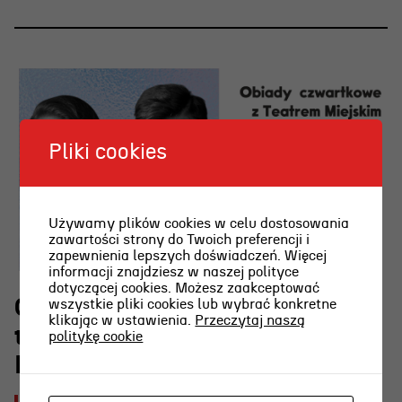
Pliki cookies
Używamy plików cookies w celu dostosowania
zawartości strony do Twoich preferencji i
zapewnienia lepszych doświadczeń. Więcej
informacji znajdziesz w naszej polityce
dotyczącej cookies. Możesz zaakceptować
O najpiękniejszej scenie
wszystkie pliki cookies lub wybrać konkretne
klikając w ustawienia.
Przeczytaj naszą
teatralnej w Polsce w RADIU
politykę cookie
KASZËBË