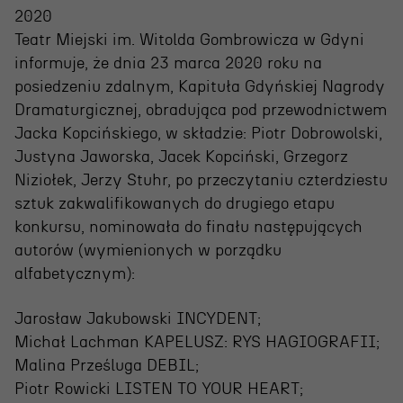
Projekty Teatru
2020
Teatr Miejski im. Witolda Gombrowicza w Gdyni
Festiwal R@Port
informuje, że dnia 23 marca 2020 roku na
Gdyńska Nagroda Dramaturgiczna
posiedzeniu zdalnym, Kapituła Gdyńskiej Nagrody
Dramaturgicznej, obradująca pod przewodnictwem
Konkurs im. Andrzeja
Jacka Kopcińskiego, w składzie: Piotr Dobrowolski,
Żurowskiego
Justyna Jaworska, Jacek Kopciński, Grzegorz
Niziołek, Jerzy Stuhr, po przeczytaniu czterdziestu
sztuk zakwalifikowanych do drugiego etapu
Teatr
konkursu, nominowała do finału następujących
autorów (wymienionych w porządku
Historia teatru
alfabetycznym):
Zespół artystyczny
Jarosław Jakubowski INCYDENT;
Aktualności
Michał Lachman KAPELUSZ: RYS HAGIOGRAFII;
Dostępny Teatr Miejski
Malina Prześluga DEBIL;
Piotr Rowicki LISTEN TO YOUR HEART;