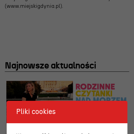
(www.miejskigdynia.pl).
Najnowsze aktualności
Pliki cookies