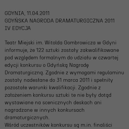
Projekty Teatru
GDYNIA, 11.04.2011
Festiwal R@Port
GDYŃSKA NAGRODA DRAMATURGICZNA 2011
Gdyńska Nagroda Dramaturgiczna
IV EDYCJA
Konkurs im. Andrzeja
Teatr Miejski im. Witolda Gombrowicza w Gdyni
Żurowskiego
informuje, że 122 sztuki zostały zakwalifikowane
pod względem formalnym do udziału w czwartej
edycji konkursu o Gdyńską Nagrodę
Teatr
Dramaturgiczną. Zgodnie z wymogami regulaminu
zostały nadesłane do 31 marca 2011 i spełniły
Historia teatru
pozostałe warunki kwalifikacji. Zgodnie z
Zespół artystyczny
założeniem konkursu sztuki te nie były dotąd
wystawiane na scenicznych deskach ani
Aktualności
nagradzane w innych konkursach
Dostępny Teatr Miejski
dramaturgicznych.
Wśród uczestników konkursu są m.in. finaliści