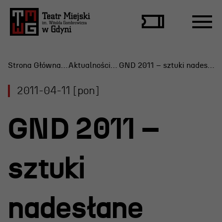
Strona Główna
Aktualności
GND 2011 – sztuki nadesłane
2011-04-11 [pon]
Repertuar
GND 2011 –
Scena Letnia
Aktualne spektakle
sztuki
Bilety
Archiwum spektakli
nadesłane