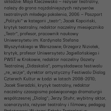
składzie: Maja Kleczewska – reżyser teatralny,
należy do grona najzdolniejszych reżyserów
teatralnych młodego pokolenia, 2006 – Paszport
„Polityki” w kategorii „teatr”; Jacek Kopciński,
krytyk teatralny, redaktor naczelny miesięcznika
„Teatr”, profesor, pracownik naukowy
Uniwersytetu im. Kardynała Stefana
Wyszyńskiego w Warszawie; Grzegorz Niziołek,
OSIECKA. ARCHIPELAGI
krytyk, profesor Uniwersytetu Jagiellońskiego i
PWST w Krakowie, redaktor naczelny Gazety
Teatralnej „Didaskalia”, pomysłodawca festiwalu
reż. Jacek Bała
„re_wizje”, dyrektor artystyczny Festiwalu Dialog
Czterech Kultur w Łodzi w latach 2008-2010;
Jacek Sieradzki, krytyk teatralny, redaktor
naczelny czasopisma poświęconego dramaturgii
współczesnej „Dialog”; Jerzy Stuhr, wybitny aktor,
scenarzysta, reżyser teatralny i filmowy, pedagog