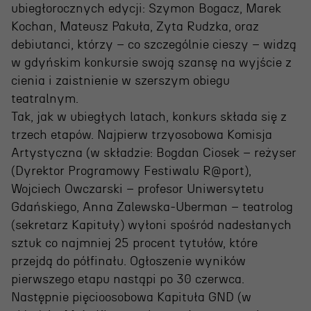
Wynajem scen i spektakli
ubiegłorocznych edycji: Szymon Bogacz, Marek
Spektakle wyjazdowe
Kochan, Mateusz Pakuła, Zyta Rudzka, oraz
debiutanci, którzy – co szczególnie cieszy – widzą
Sponsorzy
w gdyńskim konkursie swoją szansę na wyjście z
cienia i zaistnienie w szerszym obiegu
Kontakt & Zespół
teatralnym.
Tak, jak w ubiegłych latach, konkurs składa się z
trzech etapów. Najpierw trzyosobowa Komisja
Edukacja
Artystyczna (w składzie: Bogdan Ciosek – reżyser
Wydarzenia
(Dyrektor Programowy Festiwalu R@port),
Wojciech Owczarski – profesor Uniwersytetu
Oferta edukacyjna
Gdańskiego, Anna Zalewska-Uberman – teatrolog
(sekretarz Kapituły) wyłoni spośród nadesłanych
sztuk co najmniej 25 procent tytułów, które
Polecamy
przejdą do półfinału. Ogłoszenie wyników
pierwszego etapu nastąpi po 30 czerwca.
Następnie pięcioosobowa Kapituła GND (w