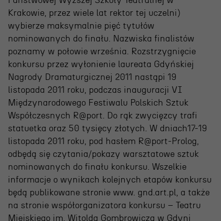
Państwowej Wyższej Szkoły Teatralnej w
Krakowie, przez wiele lat rektor tej uczelni)
wybierze maksymalnie pięć tytułów
nominowanych do finału. Nazwiska finalistów
poznamy w połowie września. Rozstrzygnięcie
konkursu przez wyłonienie laureata Gdyńskiej
Nagrody Dramaturgicznej 2011 nastąpi 19
listopada 2011 roku, podczas inauguracji VI
Międzynarodowego Festiwalu Polskich Sztuk
Współczesnych R@port. Do rąk zwycięzcy trafi
statuetka oraz 50 tysięcy złotych. W dniach17-19
listopada 2011 roku, pod hasłem R@port-Prolog,
odbędą się czytania/pokazy warsztatowe sztuk
nominowanych do finału konkursu. Wszelkie
informacje o wynikach kolejnych etapów konkursu
będą publikowane stronie www. gnd.art.pl, a także
na stronie współorganizatora konkursu – Teatru
Miejskiego im. Witolda Gombrowicza w Gdyni