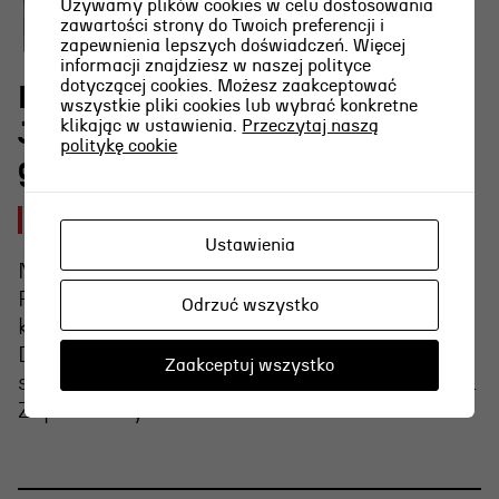
Używamy plików cookies w celu dostosowania
zawartości strony do Twoich preferencji i
zapewnienia lepszych doświadczeń. Więcej
informacji znajdziesz w naszej polityce
dotyczącej cookies. Możesz zaakceptować
Rodzinne Czytanki nad morzem z
wszystkie pliki cookies lub wybrać konkretne
klikając w ustawienia.
Przeczytaj naszą
Joanną Pinkwart 8 sierpnia
politykę cookie
g.12.00
2026-08-06 [czw]
Ustawienia
Na zakończenie specjalna gościni – Joanna
Pinkwart! Wspólnie przeczytamy jej ulubioną
Odrzuć wszystko
książkę z dzieciństwa, czyli „Nawiedzony
Dom” Joanny Chmielewskiej. Będzie trochę
Zaakceptuj wszystko
strasznie, ale wierzymy, że jesteście odważni.
Zapraszamy!