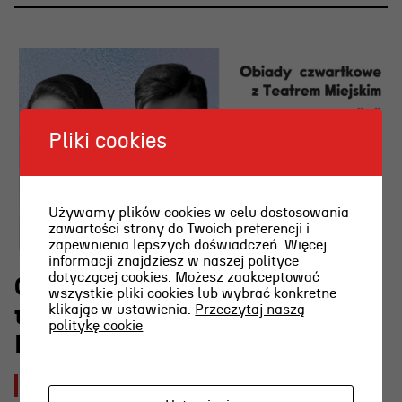
Pliki cookies
Używamy plików cookies w celu dostosowania
zawartości strony do Twoich preferencji i
zapewnienia lepszych doświadczeń. Więcej
informacji znajdziesz w naszej polityce
dotyczącej cookies. Możesz zaakceptować
O najpiękniejszej scenie
wszystkie pliki cookies lub wybrać konkretne
klikając w ustawienia.
Przeczytaj naszą
teatralnej w Polsce w RADIU
politykę cookie
KASZËBË
2026-08-03 [pon]