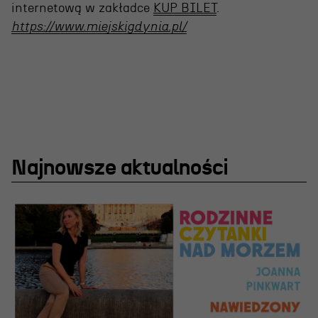
Wynajem scen i spektakli
internetową w zakładce
KUP BILET
.
Spektakle wyjazdowe
https://www.miejskigdynia.pl/
Sponsorzy
Kontakt & Zespół
Edukacja
Najnowsze aktualności
Wydarzenia
Oferta edukacyjna
Polecamy