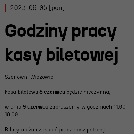
Projekty Teatru
2023-06-05 [pon]
Festiwal R@Port
Godziny pracy
Gdyńska Nagroda Dramaturgiczna
Konkurs im. Andrzeja
Żurowskiego
kasy biletowej
Teatr
Szanowni Widzowie,
Historia teatru
kasa biletowa
8 czerwca
będzie nieczynna,
Zespół artystyczny
w dniu
9 czerwca
zapraszamy
w godzinach 11.00-
Aktualności
19.00.
Dostępny Teatr Miejski
Bilety można zakupić przez naszą stronę