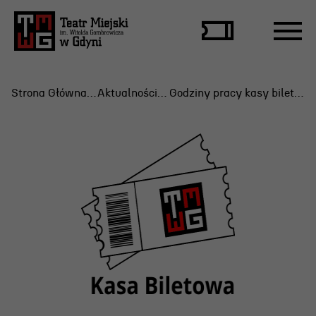
Strona Główna
Aktualności
Godziny pracy kasy biletowej
Repertuar
Scena Letnia
Aktualne spektakle
Bilety
Archiwum spektakli