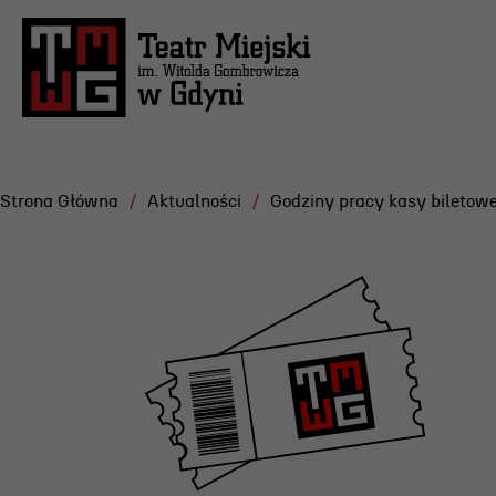
Strona Główna
Aktualności
Godziny pracy kasy biletowe
Repertuar
Projekt
Festiwa
Scena Letnia
Gdyńska
Aktualne spektakle
Dramatu
Bilety
Konkurs
Archiwum spektakli
Żurowsk