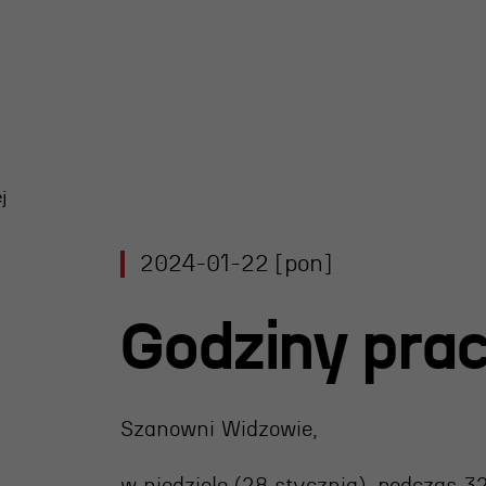
j
y Teatru
2024-01-22 [pon]
l R@Port
 Nagroda
Godziny prac
rgiczna
 im. Andrzeja
iego
Szanowni Widzowie,