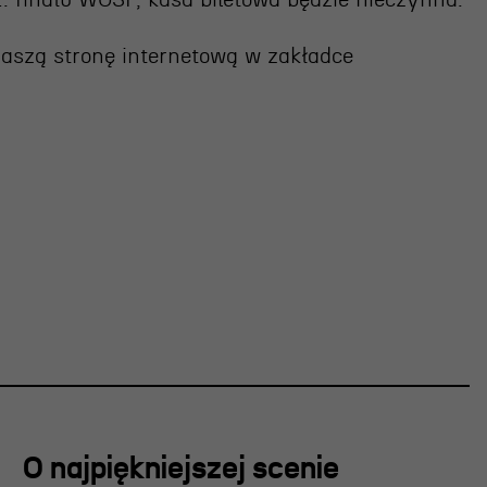
2. finału WOŚP, kasa biletowa będzie nieczynna.
OSIECKA.
naszą stronę internetową
w zakładce
ARCHIPELAGI
reż. Jacek Bała
O najpiękniejszej scenie