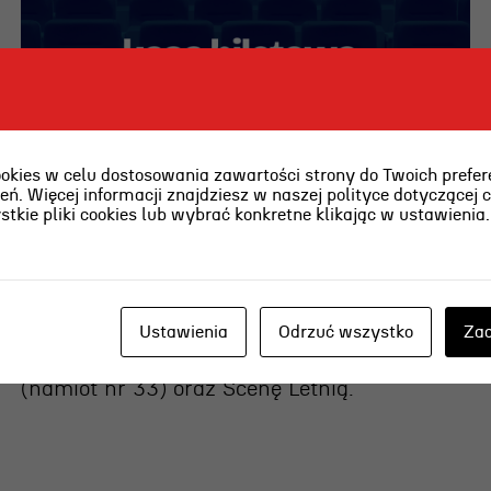
ies w celu dostosowania zawartości strony do Twoich prefere
ń. Więcej informacji znajdziesz w naszej polityce dotyczącej 
kie pliki cookies lub wybrać konkretne klikając w ustawienia
Kasa biletowa
2026-07-30 [czw]
Ustawienia
Odrzuć wszystko
Zaa
W piątek, 31 lipca, kasa w teatrze będzie
nieczynna – zapraszamy na Plener Literacki
(namiot nr 33) oraz Scenę Letnią.