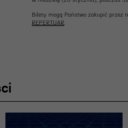
w niedzielę (28 stycznia), podczas 3
ja
Bilety mogą Państwo zakupić
przez 
nia
REPERTUAR
.
edukacyjna
ci