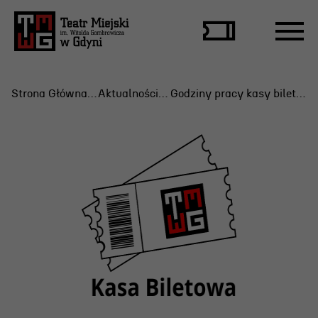
Strona Główna
Aktualności
Godziny pracy kasy biletowej
Repertuar
Scena Letnia
Aktualne spektakle
Bilety
Archiwum spektakli