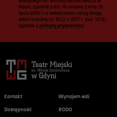
Miejskiego im. Witolda Gombrowicza w
Gdyni, zgodnie z art. 10 ustawy z dnia 18
lipca 2002 r. o świadczeniu usług drogą
elektroniczną (tj. Dz.U. z 2017 r. poz. 1219),
zgodnie z
polityką prywatności
.
Kontakt
Wynajem sali
Dostępność
RODO