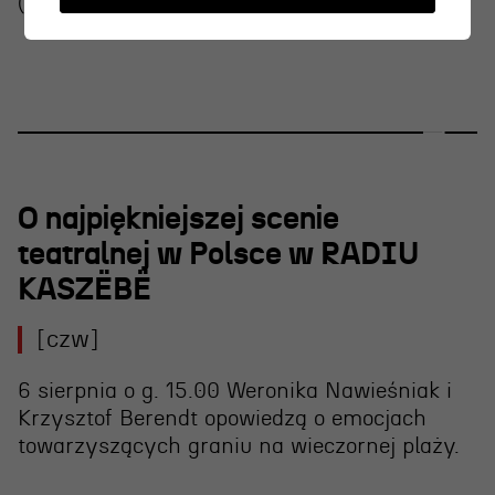
(namiot nr 33) oraz Scenę Letnią.
O najpiękniejszej scenie
teatralnej w Polsce w RADIU
KASZËBË
[czw]
6 sierpnia o g. 15.00 Weronika Nawieśniak i
Krzysztof Berendt opowiedzą o emocjach
towarzyszących graniu na wieczornej plaży.