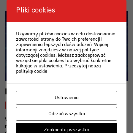
Pliki cookies
Używamy plików cookies w celu dostosowania
zawartości strony do Twoich preferencji i
zapewnienia lepszych doświadczeń. Więcej
informacji znajdziesz w naszej polityce
dotyczącej cookies. Możesz zaakceptować
wszystkie pliki cookies lub wybrać konkretne
klikając w ustawienia.
Przeczytaj naszą
politykę cookie
Kasa biletowa
Ustawienia
2026-07-30 [czw]
Odrzuć wszystko
W piątek, 31 lipca, kasa w teatrze będzie
nieczynna – zapraszamy na Plener Literacki
Zaakceptuj wszystko