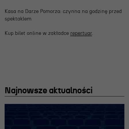
Wynajem scen i spektakli
Spektakle wyjazdowe
Kasa na Darze Pomorza: czynna na godzinę przed
spektaklem
Sponsorzy
Kup bilet online w zakładce
repertuar
.
Kontakt & Zespół
Edukacja
Wydarzenia
Oferta edukacyjna
Najnowsze aktualności
Polecamy