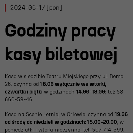
Projekty Teatru
2024-06-17 [pon]
Festiwal R@Port
Godziny pracy
Gdyńska Nagroda Dramaturgiczna
Konkurs im. Andrzeja
Żurowskiego
kasy biletowej
Teatr
Kasa w siedzibie Teatru Miejskiego przy ul. Bema
26: czynna od
18.06 wyłącznie we wtorki,
Historia teatru
czwartki i piątki
w godzinach
14.00-18.00
; tel: 58
Zespół artystyczny
660-59-46.
Aktualności
Kasa na Scenie Letniej w Orłowie: czynna od
19.06
Dostępny Teatr Miejski
od środy do niedzieli w godzinach: 15.00-20.00
, w
poniedziałki i wtorki nieczynna; tel: 507-714-599.