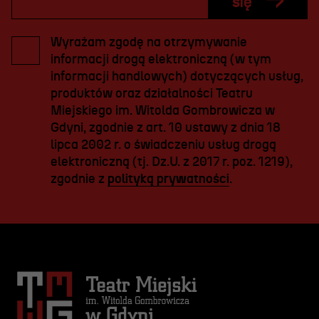
się
Wyrażam zgodę na otrzymywanie
informacji drogą elektroniczną (w tym
informacji handlowych) dotyczących usług,
produktów oraz działalności Teatru
Miejskiego im. Witolda Gombrowicza w
Gdyni, zgodnie z art. 10 ustawy z dnia 18
lipca 2002 r. o świadczeniu usług drogą
elektroniczną (tj. Dz.U. z 2017 r. poz. 1219),
zgodnie z
polityką prywatności
.