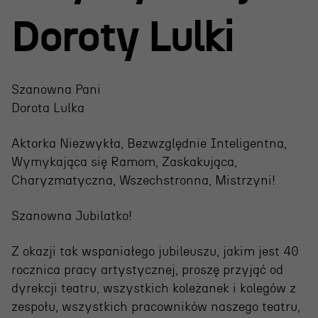
Projekty Teatru
Doroty Lulki
Festiwal R@Port
Gdyńska Nagroda Dramaturgiczna
Szanowna Pani
Konkurs im. Andrzeja
Dorota Lulka
Żurowskiego
Aktorka Niezwykła, Bezwzględnie Inteligentna,
Wymykająca się Ramom, Zaskakująca,
Teatr
Charyzmatyczna, Wszechstronna, Mistrzyni!
Historia teatru
Szanowna Jubilatko!
Zespół artystyczny
Z okazji tak wspaniałego jubileuszu, jakim jest 40
Aktualności
rocznica pracy artystycznej, proszę przyjąć od
Dostępny Teatr Miejski
dyrekcji teatru, wszystkich koleżanek i kolegów z
zespołu, wszystkich pracowników naszego teatru,