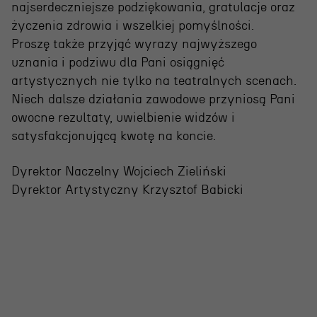
Wynajem scen i spektakli
najserdeczniejsze podziękowania, gratulacje oraz
życzenia zdrowia i wszelkiej pomyślności.
Spektakle wyjazdowe
Proszę także przyjąć wyrazy najwyższego
Sponsorzy
uznania i podziwu dla Pani osiągnięć
artystycznych nie tylko na teatralnych scenach.
Kontakt & Zespół
Niech dalsze działania zawodowe przyniosą Pani
owocne rezultaty, uwielbienie widzów i
satysfakcjonującą kwotę na koncie.
Edukacja
Dyrektor Naczelny Wojciech Zieliński
Wydarzenia
Dyrektor Artystyczny Krzysztof Babicki
Oferta edukacyjna
Polecamy