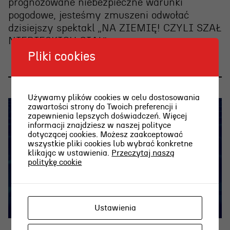
prognozowane niebezpieczne warunki
pogodowe, jesteśmy zmuszeni
odwołać
dzisiejszy spektakl „NA ZIEMIĘ! CZYLI SZAŁ
NIEBIESKICH CIAŁ”
.
Pliki cookies
Używamy plików cookies w celu dostosowania
zawartości strony do Twoich preferencji i
zapewnienia lepszych doświadczeń. Więcej
informacji znajdziesz w naszej polityce
dotyczącej cookies. Możesz zaakceptować
wszystkie pliki cookies lub wybrać konkretne
klikając w ustawienia.
Przeczytaj naszą
politykę cookie
Ustawienia