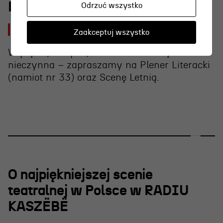
Kasa biletowa
Odrzuć wszystko
2026-07-30 [czw]
Zaakceptuj wszystko
W piątek, 31 lipca, kasa w teatrze będzie
nieczynna – zapraszamy na Plener Literacki
(namiot nr 33) oraz Scenę Letnią.
O najpiękniejszej scenie
teatralnej w Polsce w RADIU
KASZËBË