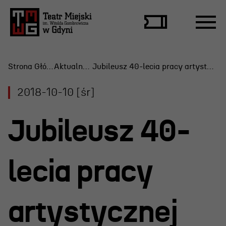
Strona Główna
Aktualności
Jubileusz 40-lecia pracy artystycznej Doroty Lulki
2018-10-10 [śr]
Repertuar
Jubileusz 40-
Scena Letnia
Aktualne spektakle
lecia pracy
Bilety
Archiwum spektakli
artystycznej