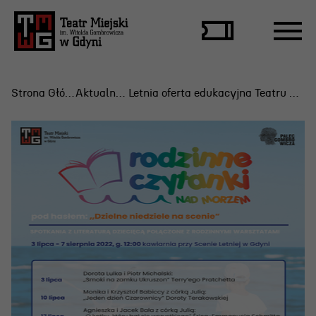
Strona Główna
Aktualności
Letnia oferta edukacyjna Teatru Miejskiego w Gdyni
Repertuar
Scena Letnia
Aktualne spektakle
Bilety
Archiwum spektakli