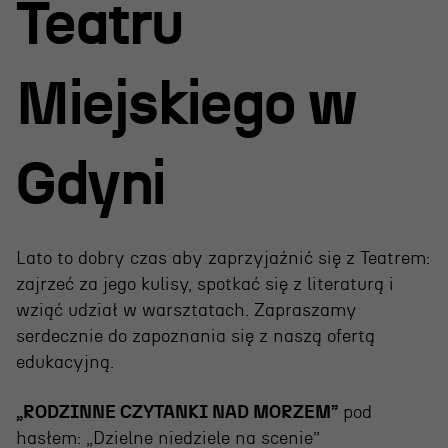
Wynajem scen i spektakli
Teatru
Spektakle wyjazdowe
Sponsorzy
Miejskiego w
Kontakt & Zespół
Gdyni
Edukacja
Wydarzenia
Lato to dobry czas aby zaprzyjaźnić się z Teatrem:
zajrzeć za jego kulisy, spotkać się z literaturą i
Oferta edukacyjna
wziąć udział w warsztatach. Zapraszamy
serdecznie do zapoznania się z naszą ofertą
edukacyjną.
Polecamy
„RODZINNE CZYTANKI NAD MORZEM”
pod
hasłem: „Dzielne niedziele na scenie”