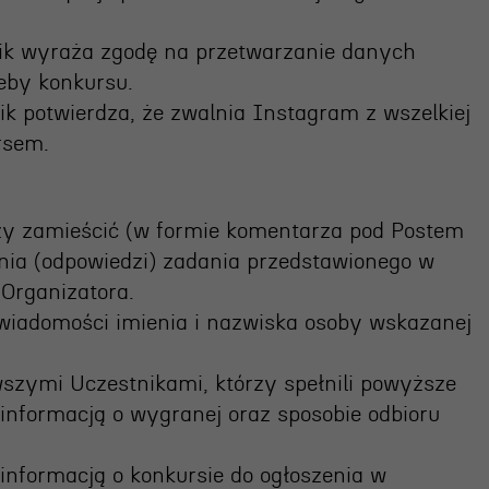
nik wyraża zgodę na przetwarzanie danych
eby konkursu.
ik potwierdza, że zwalnia Instagram z wszelkiej
rsem.
eży zamieścić (w formie komentarza pod Postem
ia (odpowiedzi) zadania przedstawionego w
 Organizatora.
wiadomości imienia i nazwiska osoby wskazanej
rwszymi Uczestnikami, którzy spełnili powyższe
nformacją o wygranej oraz sposobie odbioru
 informacją o konkursie do ogłoszenia w