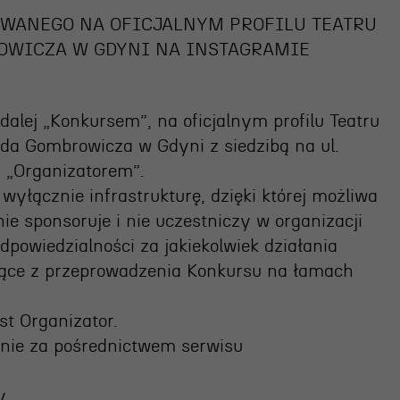
WANEGO NA OFICJALNYM PROFILU TEATRU
OSIECKA.
OWICZA W GDYNI NA INSTAGRAMIE
ARCHIPELAGI
alej „Konkursem”, na oficjalnym profilu Teatru
olda Gombrowicza w Gdyni z siedzibą na ul.
reż. Jacek Bała
 „Organizatorem”.
yłącznie infrastrukturę, dzięki której możliwa
ie sponsoruje i nie uczestniczy w organizacji
powiedzialności za jakiekolwiek działania
jące z przeprowadzenia Konkursu na łamach
st Organizator.
znie za pośrednictwem serwisu
y.