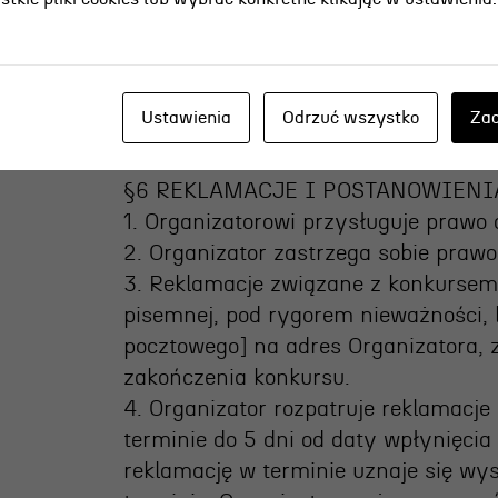
szczególności w celu dokonania ocen
wyłonienia osób nagrodzonych, Orga
dalej „Komisja Konkursowa”). W skła
Biura Promocji TMWG. Decyzje podjęt
Ustawienia
Odrzuć wszystko
Zaa
podlegają zaskarżeniu.
§6 REKLAMACJE I POSTANOWIEN
1. Organizatorowi przysługuje prawo
2. Organizator zastrzega sobie praw
3. Reklamacje związane z konkursem
pisemnej, pod rygorem nieważności,
pocztowego] na adres Organizatora, 
zakończenia konkursu.
4. Organizator rozpatruje reklamacje
terminie do 5 dni od daty wpłynięcia
reklamację w terminie uznaje się wys