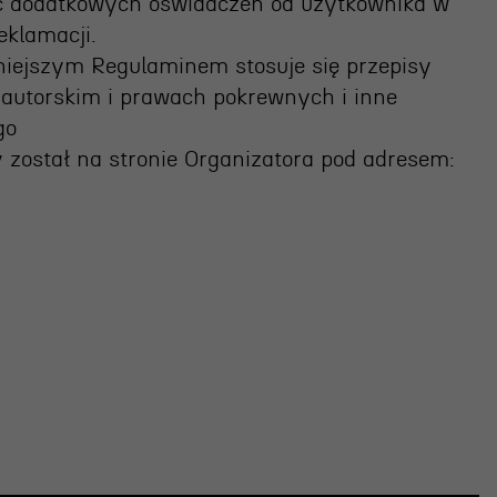
ć dodatkowych oświadczeń od użytkownika w
eklamacji.
niejszym Regulaminem stosuje się przepisy
 autorskim i prawach pokrewnych i inne
go
został na stronie Organizatora pod adresem: