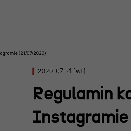
tagramie (21/07/2020)
y Teatru
2020-07-21 [wt]
l R@Port
 Nagroda
Regulamin k
rgiczna
 im. Andrzeja
Instagramie
iego