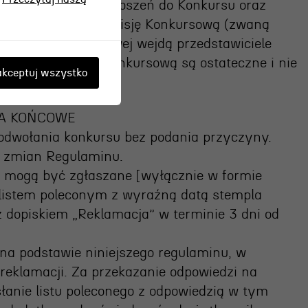
y prawidłowości zgłoszeń do Konkursu oraz
nizator powoła Komisję Konkursową (zwaną
d Komisji Konkursowej wejdą przedstawiciele
e przez Komisję Konkursową są ostateczne i nie
kceptuj wszystko
IA KOŃCOWE
 odwołania konkursu bez podania przyczyny.
o zmian Regulaminu.
 mogą być zgłaszane [wyłącznie w formie
 listem poleconym z wyraźną datą stempla
z dopiskiem „Reklamacja” w terminie 3 dni od
 na podstawie niniejszego regulaminu, w
 reklamacji. Za przekazanie odpowiedzi na
łanie listu poleconego z odpowiedzią w tym