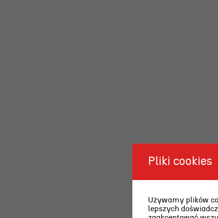
Pliki cookies
Używamy plików cook
lepszych doświadcze
zaakceptować wszyst