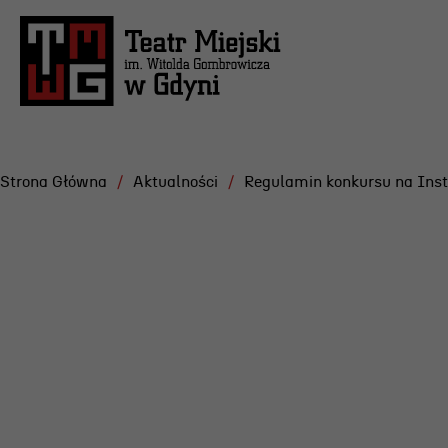
Strona Główna
Aktualności
Regulamin konkursu na Ins
Repertuar
Projekt
Festiwa
Scena Letnia
Gdyńska
Aktualne spektakle
Dramatu
Bilety
Konkurs
Archiwum spektakli
Żurowsk