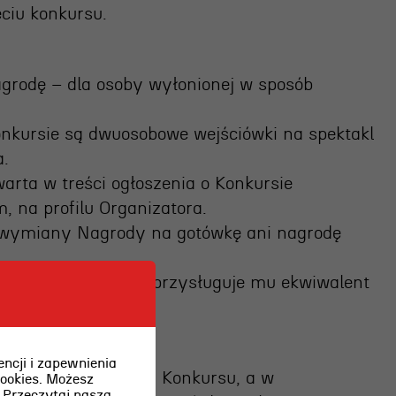
ciu konkursu.
agrodę – dla osoby wyłonionej w sposób
onkursie są dwuosobowe wejściówki na spektakl
a.
arta w treści ogłoszenia o Konkursie
 na profilu Organizatora.
o wymiany Nagrody na gotówkę ani nagrodę
, ale w zamian nie przysługuje mu ekwiwalent
da.
ncji i zapewnienia
anizacji i przebiegu Konkursu, a w
cookies. Możesz
.
Przeczytaj naszą