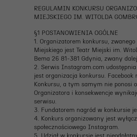
ja
REGULAMIN KONKURSU ORGANIZO
MIEJSKIEGO IM. WITOLDA GOMBR
nia
edukacyjna
§1 POSTANOWIENIA OGÓLNE
1. Organizatorem konkursu, zwanego d
Miejskiego jest Teatr Miejski im. Wit
Bema 26 81-381 Gdynia, zwany dalej
2. Serwis Instagram.com udostępnia w
jest organizacja konkursu. Facebook n
Konkursu, a tym samym nie ponosi od
Organizatora i konsekwencje wynika
serwisu.
3. Fundatorem nagród w konkursie je
4. Konkurs organizowany jest wyłąc
społecznościowego Instagram.
5. Udział w konkursie jest nieodpłatn