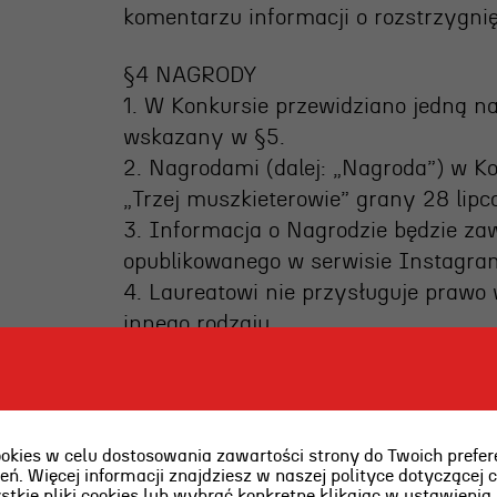
komentarzu informacji o rozstrzygnię
§4 NAGRODY
1. W Konkursie przewidziano jedną n
wskazany w §5.
2. Nagrodami (dalej: „Nagroda”) w K
„Trzej muszkieterowie” grany 28 lipc
3. Informacja o Nagrodzie będzie zaw
opublikowanego w serwisie Instagram,
4. Laureatowi nie przysługuje praw
innego rodzaju.
5. Zwycięzca może zrzec się Nagrody
pieniężny ani jakakolwiek inna nagro
§5 KOMISJA KONKURSOWA
ies w celu dostosowania zawartości strony do Twoich prefere
1. Celem zapewnienia prawidłowej org
ń. Więcej informacji znajdziesz w naszej polityce dotyczącej 
kie pliki cookies lub wybrać konkretne klikając w ustawienia