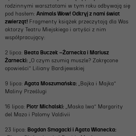
rodzinnymi warsztatami w tym roku odbywają się
pod hasłem:
Animals Wow! Odkryj z nami świat
zwierząt!
Fragmenty książek przeczytają dla Was
aktorzy Teatru Miejskiego i artyści z nim
współpracujący:
2 lipca:
Beata Buczek –Żarnecka i Mariusz
Żarnecki:
„O czym szumią muszle? Zakręcone
OSIECKA. ARCHIPELAGI
opowieści” Liliany Bardijewskiej
9 lipca:
Agata Moszumańska:
„Bajka i Majka”
reż. Jacek Bała
Maliny Prześlugi
16 lipca:
Piotr Michalski:
„Maska lwa” Margarity
del Mazo i Palomy Valdivii
23 lipca:
Bogdan Smagacki i Agata Wianecka: