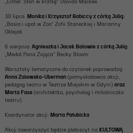
„Elmer. Słoń w kratkę” Davida Mackee
30 lipca:
Monika i Krzysztof Babiccy z córką Julią:
„Basia i upał w Zoo” Zofii Staneckiej i Marianny
Oklejak
6 sierpnia:
Agnieszka i Jacek Bałowie z córką Julią:
„Medal Pana Zająca” Becky Bloom
Warsztaty tematyczne do czytanek poprowadzą:
Anna Zalewska-Uberman
(pomysłodawca akcji,
pedagog teatru w Teatrze Miejskim w Gdyni)
oraz
Marta Fass
(architektka, psycholog i miłośniczka
teatru).
Koordynator akcji:
Marta Pałubicka
Akcji towarzyszyć będzie plebiscyt na
KULTOWĄ