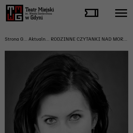
Strona Główna
Aktualności
RODZINNE CZYTANKI NAD MORZEM NA SCENIE LETNIEJ
Repertuar
Scena Letnia
Aktualne spektakle
Bilety
Archiwum spektakli