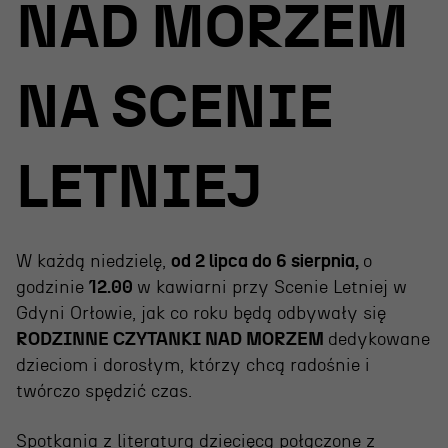
Wynajem scen i spektakli
NAD MORZEM
Spektakle wyjazdowe
Sponsorzy
NA SCENIE
Kontakt & Zespół
LETNIEJ
Edukacja
Wydarzenia
W każdą niedzielę,
od 2 lipca do 6 sierpnia,
o
Oferta edukacyjna
godzinie
12.00
w kawiarni przy Scenie Letniej w
Gdyni Orłowie, jak co roku będą odbywały się
RODZINNE CZYTANKI NAD MORZEM
dedykowane
dzieciom i dorosłym, którzy chcą radośnie i
Polecamy
twórczo spędzić czas.
Spotkania z literaturą dziecięcą połączone z