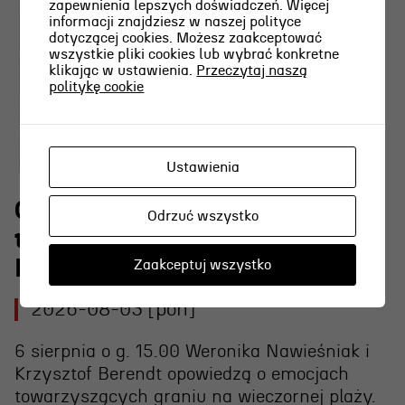
zapewnienia lepszych doświadczeń. Więcej
informacji znajdziesz w naszej polityce
dotyczącej cookies. Możesz zaakceptować
wszystkie pliki cookies lub wybrać konkretne
klikając w ustawienia.
Przeczytaj naszą
politykę cookie
Ustawienia
O najpiękniejszej scenie
Odrzuć wszystko
teatralnej w Polsce w RADIU
KASZËBË
Zaakceptuj wszystko
2026-08-03 [pon]
6 sierpnia o g. 15.00 Weronika Nawieśniak i
Krzysztof Berendt opowiedzą o emocjach
towarzyszących graniu na wieczornej plaży.