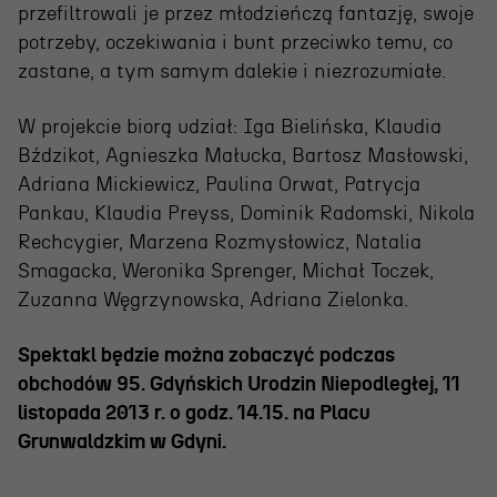
Wynajem scen i spektakli
przefiltrowali je przez młodzieńczą fantazję, swoje
Spektakle wyjazdowe
potrzeby, oczekiwania i bunt przeciwko temu, co
zastane, a tym samym dalekie i niezrozumiałe.
Sponsorzy
W projekcie biorą udział: Iga Bielińska, Klaudia
Kontakt & Zespół
Bździkot, Agnieszka Małucka, Bartosz Masłowski,
Adriana Mickiewicz, Paulina Orwat, Patrycja
Pankau, Klaudia Preyss, Dominik Radomski, Nikola
Edukacja
Rechcygier, Marzena Rozmysłowicz, Natalia
Smagacka, Weronika Sprenger, Michał Toczek,
Wydarzenia
Zuzanna Węgrzynowska, Adriana Zielonka.
Oferta edukacyjna
Spektakl będzie można zobaczyć podczas
obchodów 95. Gdyńskich Urodzin Niepodległej, 11
Polecamy
listopada 2013 r. o godz. 14.15. na Placu
Grunwaldzkim w Gdyni.