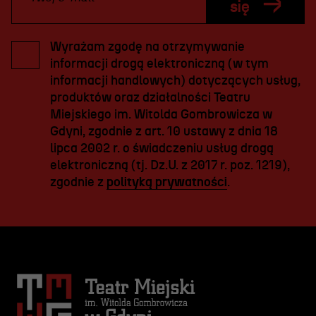
się
Wyrażam zgodę na otrzymywanie
informacji drogą elektroniczną (w tym
informacji handlowych) dotyczących usług,
produktów oraz działalności Teatru
Miejskiego im. Witolda Gombrowicza w
Gdyni, zgodnie z art. 10 ustawy z dnia 18
lipca 2002 r. o świadczeniu usług drogą
elektroniczną (tj. Dz.U. z 2017 r. poz. 1219),
zgodnie z
polityką prywatności
.