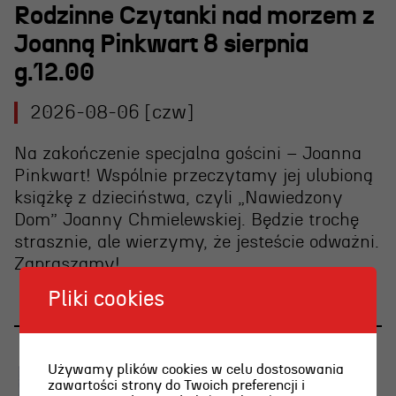
Rodzinne Czytanki nad morzem z
Joanną Pinkwart 8 sierpnia
g.12.00
2026-08-06 [czw]
Na zakończenie specjalna gościni – Joanna
Pinkwart! Wspólnie przeczytamy jej ulubioną
książkę z dzieciństwa, czyli „Nawiedzony
Dom” Joanny Chmielewskiej. Będzie trochę
strasznie, ale wierzymy, że jesteście odważni.
Zapraszamy!
Pliki cookies
Używamy plików cookies w celu dostosowania
zawartości strony do Twoich preferencji i