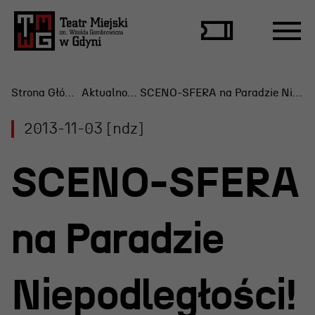
Strona Główna
Aktualności
SCENO-SFERA na Paradzie Niepodległości!
2013-11-03 [ndz]
Repertuar
SCENO-SFERA
Scena Letnia
Aktualne spektakle
na Paradzie
Bilety
Archiwum spektakli
Niepodległości!