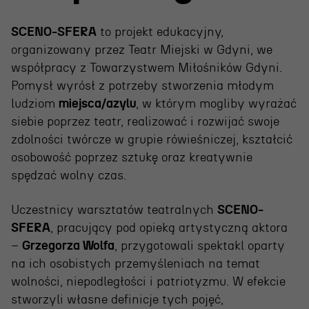
Projekty Teatru
SCENO-SFERA
to projekt edukacyjny,
Festiwal R@Port
organizowany przez Teatr Miejski w Gdyni, we
Gdyńska Nagroda Dramaturgiczna
współpracy z Towarzystwem Miłośników Gdyni.
Pomysł wyrósł z potrzeby stworzenia młodym
Konkurs im. Andrzeja
ludziom
miejsca/azylu
, w którym mogliby wyrażać
Żurowskiego
siebie poprzez teatr, realizować i rozwijać swoje
zdolności twórcze w grupie rówieśniczej, kształcić
osobowość poprzez sztukę oraz kreatywnie
Teatr
spędzać wolny czas.
Historia teatru
Uczestnicy warsztatów teatralnych
SCENO-
Zespół artystyczny
SFERA
, pracujący pod opieką artystyczną aktora
–
Grzegorza Wolfa
, przygotowali spektakl oparty
Aktualności
na ich osobistych przemyśleniach na temat
Dostępny Teatr Miejski
wolności, niepodległości i patriotyzmu. W efekcie
stworzyli własne definicje tych pojęć,