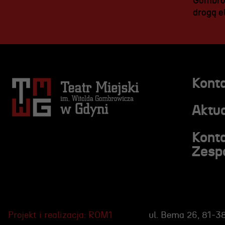
Gombrow
drogą el
Kont
Aktua
Kont
Zesp
Projekt i realizacja:
ROM1
ul. Bema 26, 81-3