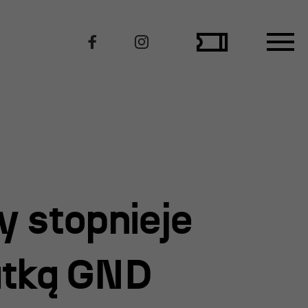
Polecamy
y stopnieje
atką GND