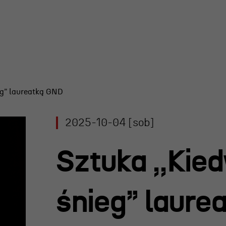
ieg” laureatką GND
y Teatru
2025-10-04 [sob]
l R@Port
 Nagroda
Sztuka ,,Kied
rgiczna
 im. Andrzeja
śnieg” laure
iego