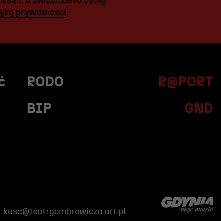
2002 r. o świadczeniu usług
tyką prywatności
.
ć
RODO
R@PORT
BIP
GND
kasa@teatrgombrowicza.art.pl