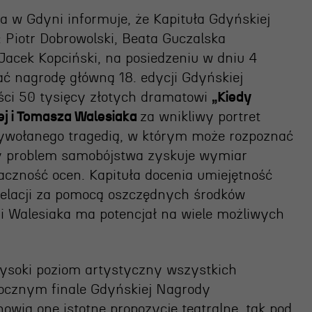
a w Gdyni informuje, że Kapituła Gdyńskiej
OSIECKA.
 Piotr Dobrowolski, Beata Guczalska
Jacek Kopciński, na posiedzeniu w dniu 4
ARCHIPELAGI
ać nagrodę główną 18. edycji Gdyńskiej
ci 50 tysięcy złotych dramatowi
„Kiedy
ej i Tomasza Walesiaka
za wnikliwy portret
reż. Jacek Bała
wywołanego tragedią, w którym może rozpoznać
y problem samobójstwa zyskuje wymiar
aczność ocen. Kapituła docenia umiejętność
relacji za pomocą oszczędnych środków
i Walesiaka ma potencjał na wiele możliwych
wysoki poziom artystyczny wszystkich
rocznym finale Gdyńskiej Nagrody
owią one istotne propozycje teatralne, tak pod