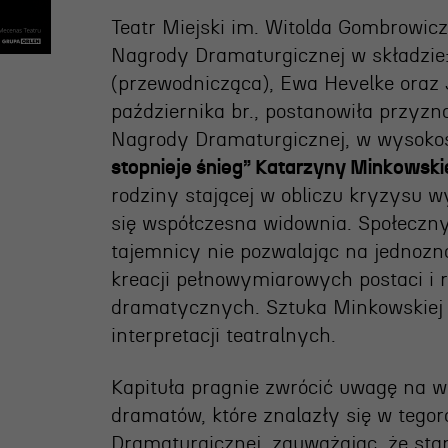
ja
Teatr Miejski im. Witolda Gombrowicz
Nagrody Dramaturgicznej w składzie:
nia
(przewodnicząca), Ewa Hevelke oraz 
edukacyjna
października br., postanowiła przyzn
Nagrody Dramaturgicznej, w wysokoś
stopnieje śnieg” Katarzyny Minkowski
rodziny stającej w obliczu kryzysu 
się współczesna widownia. Społeczn
tajemnicy nie pozwalając na jednozn
kreacji pełnowymiarowych postaci i 
dramatycznych. Sztuka Minkowskiej 
interpretacji teatralnych.
Kapituła pragnie zwrócić uwagę na 
dramatów, które znalazły się w tego
Dramaturgicznej, zauważając, że stan