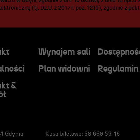
icza w Gdyni, zgodnie z art. 10 ustawy z dnia 18 lipca 
ektroniczną (tj. Dz.U. z 2017 r. poz. 1219), zgodnie z
poli
akt
Wynajem sali
Dostępnoś
lności
Plan widowni
Regulamin
akt &
ół
81 Gdynia
Kasa biletowa: 58 660 59 46