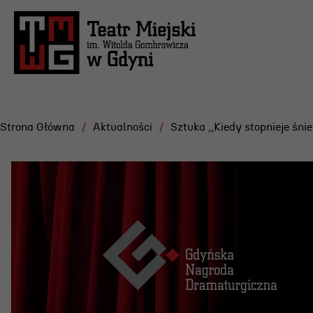
Strona Główna
Aktualności
Sztuka ,,Kiedy stopnieje śn
Repertuar
Projekt
Festiwa
Scena Letnia
Gdyńska
Aktualne spektakle
Dramatu
Bilety
Konkurs
Archiwum spektakli
Żurowsk