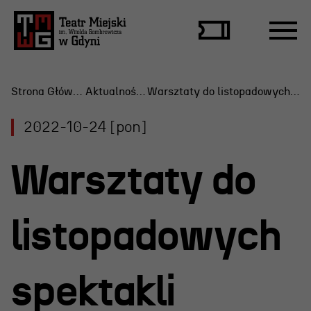
Strona Główna
Aktualności
Warsztaty do listopadowych spektakli
2022-10-24 [pon]
Repertuar
Warsztaty do
Scena Letnia
Aktualne spektakle
listopadowych
Bilety
Archiwum spektakli
spektakli