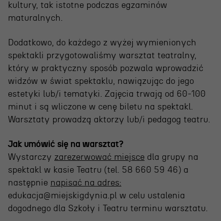
Wynajem scen i spektakli
kultury, tak istotne podczas egzaminów
maturalnych.
Spektakle wyjazdowe
Sponsorzy
Dodatkowo, do każdego z wyżej wymienionych
spektakli przygotowaliśmy warsztat teatralny,
Kontakt & Zespół
który w praktyczny sposób pozwala wprowadzić
widzów w świat spektaklu, nawiązując do jego
estetyki lub/i tematyki. Zajęcia trwają od 60-100
Edukacja
minut i są wliczone w cenę biletu na spektakl.
Warsztaty prowadzą aktorzy lub/i pedagog teatru.
Wydarzenia
Oferta edukacyjna
Jak umówić się na warsztat?
Wystarczy
zarezerwować miejsce
dla grupy na
spektakl w kasie Teatru (tel. 58 660 59 46) a
Polecamy
następnie
napisać na adres:
edukacja@miejskigdynia.pl w celu ustalenia
dogodnego dla Szkoły i Teatru terminu warsztatu.