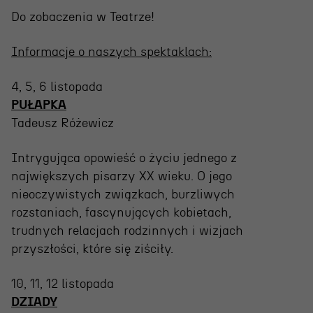
Do zobaczenia w Teatrze!
Informacje o naszych spektaklach:
4, 5, 6 listopada
PUŁAPKA
Tadeusz Różewicz
OSIECKA. ARCHIPELAGI
Intrygująca opowieść o życiu jednego z
największych pisarzy XX wieku. O jego
nieoczywistych związkach, burzliwych
reż. Jacek Bała
rozstaniach, fascynujących kobietach,
trudnych relacjach rodzinnych i wizjach
przyszłości, które się ziściły.
10, 11, 12 listopada
DZIADY