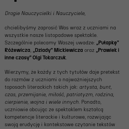
Projekty Teatru
Drogie Nauczycielki i Nauczyciele,
Festiwal R@Port
Gdyńska Nagroda Dramaturgiczna
chcielibyśmy zaprosić Was wraz z uczniami na
wszystkie nasze listopadowe spektakle.
Konkurs im. Andrzeja
Szczególnie polecamy Waszej uwadze:
„Pułapkę”
Żurowskiego
Różewicza
,
„Dziady” Mickiewicza
oraz
„Prawiek i
inne czasy” Olgi Tokarczuk
.
Teatr
Wierzymy, że każdy z tych tytułów daje pretekst
do rozmów z uczniami o najważniejszych
Historia teatru
toposach literackich takich jak:
artysta, bunt,
Zespół artystyczny
czas, przemijanie, miłość, patriotyzm, rodzina,
cierpienie, wojna i wiele innych
. Ponadto,
Aktualności
uczniowie obcując ze spektaklem kształcą
Dostępny Teatr Miejski
kompetencje literackie i kulturowe, rozwijając
swoją erudycję i kontekstowe czytanie tekstów