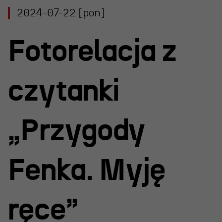
Projekty Teatru
2024-07-22 [pon]
Festiwal R@Port
Fotorelacja z
Gdyńska Nagroda Dramaturgiczna
Konkurs im. Andrzeja
Żurowskiego
czytanki
Teatr
„Przygody
Historia teatru
Fenka. Myję
Zespół artystyczny
Aktualności
ręce”
Dostępny Teatr Miejski