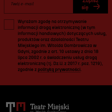
Zapisz
się
Wyrażam zgodę na otrzymywanie
informacji drogą elektroniczną (w tym
informacji handlowych) dotyczących usług,
produktów oraz działalności Teatru
Miejskiego im. Witolda Gombrowicza w
Gdyni, zgodnie z art. 10 ustawy z dnia 18
lipca 2002 r. o świadczeniu usług drogą
elektroniczną (tj. Dz.U. z 2017 r. poz. 1219),
zgodnie z
polityką prywatności
.