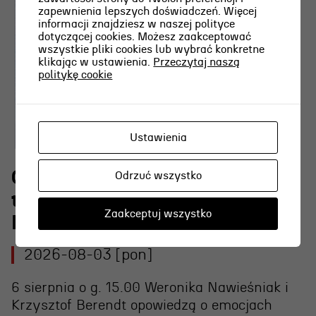
zapewnienia lepszych doświadczeń. Więcej
informacji znajdziesz w naszej polityce
dotyczącej cookies. Możesz zaakceptować
wszystkie pliki cookies lub wybrać konkretne
klikając w ustawienia.
Przeczytaj naszą
politykę cookie
Ustawienia
O najpiękniejszej scenie
Odrzuć wszystko
teatralnej w Polsce w RADIU
Zaakceptuj wszystko
KASZËBË
2026-08-03 [pon]
6 sierpnia o g. 15.00 Weronika Nawieśniak i
Krzysztof Berendt opowiedzą o emocjach