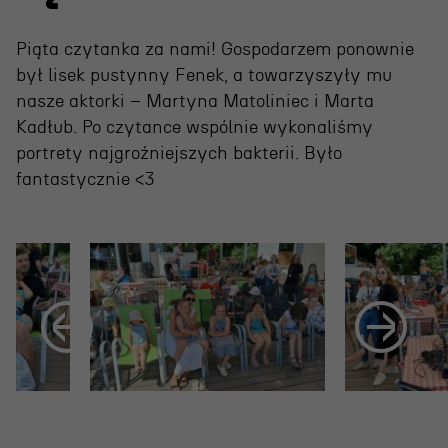
Wynajem scen i spektakli
Spektakle wyjazdowe
Piąta czytanka za nami! Gospodarzem ponownie
był lisek pustynny Fenek, a towarzyszyły mu
Sponsorzy
nasze aktorki – Martyna Matoliniec i Marta
Kontakt & Zespół
Kadłub. Po czytance wspólnie wykonaliśmy
portrety najgroźniejszych bakterii. Było
fantastycznie <3
Edukacja
Wydarzenia
Oferta edukacyjna
Polecamy