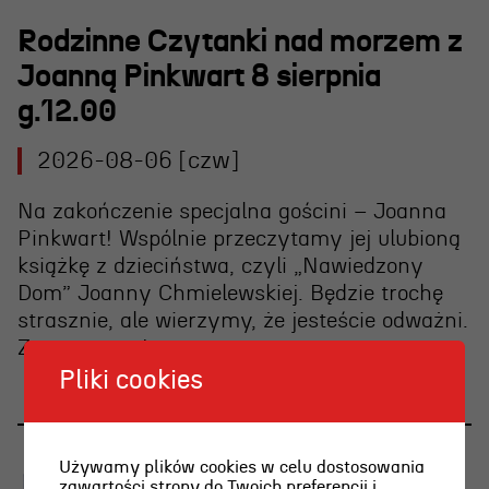
Rodzinne Czytanki nad morzem z
Joanną Pinkwart 8 sierpnia
g.12.00
2026-08-06 [czw]
Na zakończenie specjalna gościni – Joanna
Pinkwart! Wspólnie przeczytamy jej ulubioną
książkę z dzieciństwa, czyli „Nawiedzony
Dom” Joanny Chmielewskiej. Będzie trochę
strasznie, ale wierzymy, że jesteście odważni.
Zapraszamy!
Pliki cookies
Używamy plików cookies w celu dostosowania
zawartości strony do Twoich preferencji i