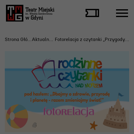
Strona Główna
Aktualności
Fotorelacja z czytanki „Przygody Fenka. Myję ręce”
Repertuar
Scena Letnia
Aktualne spektakle
Bilety
Archiwum spektakli