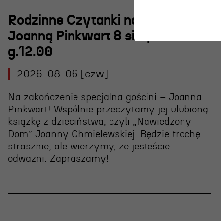
Rodzinne Czytanki nad morzem z
Joanną Pinkwart 8 sierpnia
g.12.00
2026-08-06 [czw]
Na zakończenie specjalna gościni – Joanna
Pinkwart! Wspólnie przeczytamy jej ulubioną
książkę z dzieciństwa, czyli „Nawiedzony
Dom” Joanny Chmielewskiej. Będzie trochę
strasznie, ale wierzymy, że jesteście
odważni. Zapraszamy!