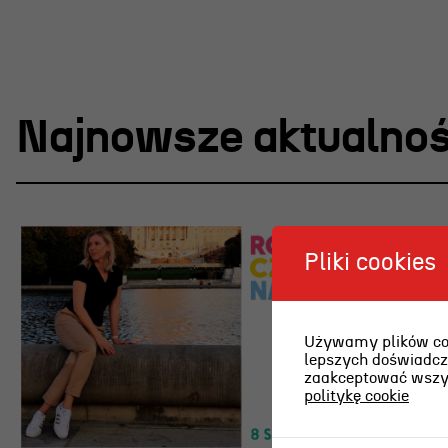
Najnowsze aktualnoś
Pliki cookies
Używamy plików cook
lepszych doświadcze
zaakceptować wszyst
politykę cookie