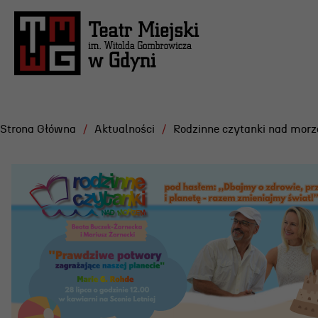
Strona Główna
Aktualności
Rodzinne czytanki nad mor
Repertuar
Projekt
Festiwa
Scena Letnia
Gdyńska
Aktualne spektakle
Dramatu
Bilety
Konkurs
Archiwum spektakli
Żurowsk