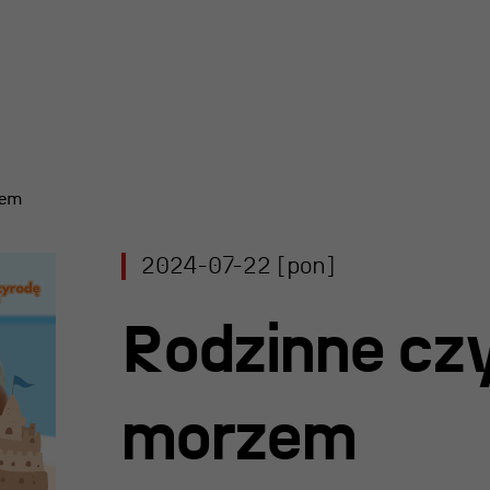
zem
y Teatru
2024-07-22 [pon]
l R@Port
 Nagroda
Rodzinne czy
rgiczna
 im. Andrzeja
morzem
iego