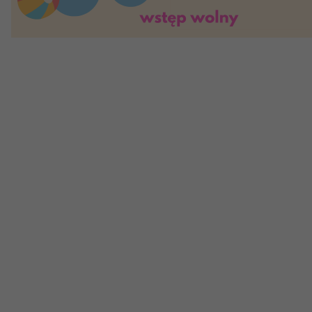
Teatr
Edukac
Historia teatru
Wydarze
Zespół artystyczny
Oferta 
Aktualności
Dostępny Teatr Miejski
Wynajem scen i spektakli
Spektakle wyjazdowe
Sponsorzy
Kontakt & Zespół