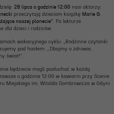
dzielę:
28 lipca o godzinie 12:00
nasi aktorzy:
OSIECKA.
necki
przeczytają dzieciom książkę
Marie G.
ające naszej planecie”
. Po lekturze
ARCHIPELAGI
dla dzieci i rodziców.
w ramach wakacyjnego cyklu: „Rodzinne czytanki
reż. Jacek Bała
izujemy pod hasłem:
,,Dbajmy o zdrowie,
y świat!”.
gienie będziecie mogli posłuchać w każdą
, zawsze o godzinie 12:00 w kawiarni przy Scenie
atru Miejskiego im. Witolda Gombrowicza w Gdyni