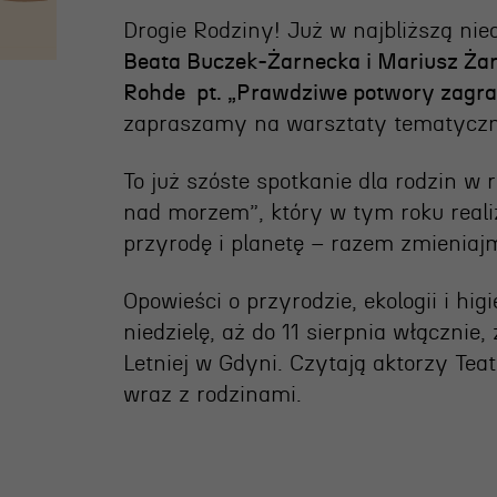
ja
Drogie Rodziny! Już w najbliższą nie
Beata Buczek-Żarnecka i Mariusz Żar
nia
Rohde pt. „Prawdziwe potwory zagraż
edukacyjna
zapraszamy na warsztaty tematyczne 
To już szóste spotkanie dla rodzin 
nad morzem”, który w tym roku real
przyrodę i planetę – razem zmieniajm
Opowieści o przyrodzie, ekologii i hi
niedzielę, aż do 11 sierpnia włącznie
Letniej w Gdyni. Czytają aktorzy Te
wraz z rodzinami.