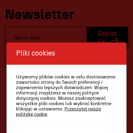
Projekty Teatru
Newsletter
Festiwal R@Port
Gdyńska Nagroda Dramaturgiczna
Zapisz
Konkurs im. Andrzeja
się
Żurowskiego
Pliki cookies
Wyrażam zgodę na otrzymywanie
informacji drogą elektroniczną (w tym
Teatr
informacji handlowych) dotyczących usług,
Używamy plików cookies w celu dostosowania
produktów oraz działalności Teatru
zawartości strony do Twoich preferencji i
Historia teatru
Miejskiego im. Witolda Gombrowicza w
zapewnienia lepszych doświadczeń. Więcej
informacji znajdziesz w naszej polityce
Gdyni, zgodnie z art. 10 ustawy z dnia 18
Zespół artystyczny
dotyczącej cookies. Możesz zaakceptować
lipca 2002 r. o świadczeniu usług drogą
wszystkie pliki cookies lub wybrać konkretne
Aktualności
elektroniczną (tj. Dz.U. z 2017 r. poz. 1219),
klikając w ustawienia.
Przeczytaj naszą
politykę cookie
zgodnie z
polityką prywatności
.
Dostępny Teatr Miejski