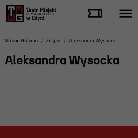
Strona Główna
Zespół
Aleksandra Wysocka
Aleksandra Wysocka
Repertuar
Scena Letnia
Aktualne spektakle
Bilety
Archiwum spektakli