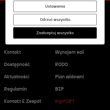
Wynajem scen i spektakli
Ustawienia
Spektakle wyjazdowe
Sponsorzy
Odrzuć wszystko
Kontakt & Zespół
Zaakceptuj wszystko
Edukacja
Kontakt
Wynajem sali
Wydarzenia
Dostępność
RODO
Oferta edukacyjna
Aktualności
Plan widowni
Regulamin
BIP
Polecamy
Kontakt & Zespół
R@PORT