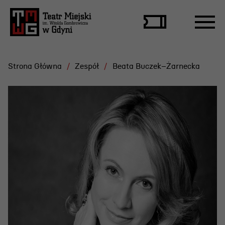
Strona Główna
Zespół
Beata Buczek–Żarnecka
Repertuar
Scena Letnia
Aktualne spektakle
Bilety
Archiwum spektakli