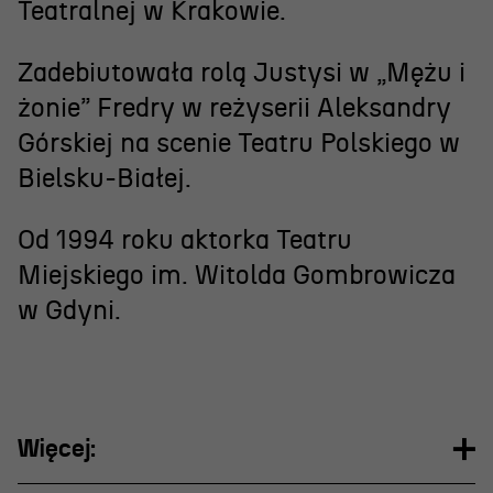
Wynajem scen i spektakli
Teatralnej w Krakowie.
Spektakle wyjazdowe
Zadebiutowała rolą Justysi w „Mężu i
Sponsorzy
żonie” Fredry w reżyserii Aleksandry
Kontakt & Zespół
Górskiej na scenie Teatru Polskiego w
Bielsku-Białej.
Edukacja
Od 1994 roku aktorka Teatru
Wydarzenia
Miejskiego im. Witolda Gombrowicza
w Gdyni.
Oferta edukacyjna
Polecamy
Więcej: