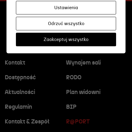
Wynajem scen i spektakli
Ustawienia
Spektakle wyjazdowe
Sponsorzy
Odrzuć wszystko
Kontakt & Zespół
Zaakceptuj wszystko
Edukacja
Kontakt
Wynajem sali
Wydarzenia
Dostępność
RODO
Oferta edukacyjna
Aktualności
Plan widowni
Regulamin
BIP
Polecamy
Kontakt & Zespół
R@PORT