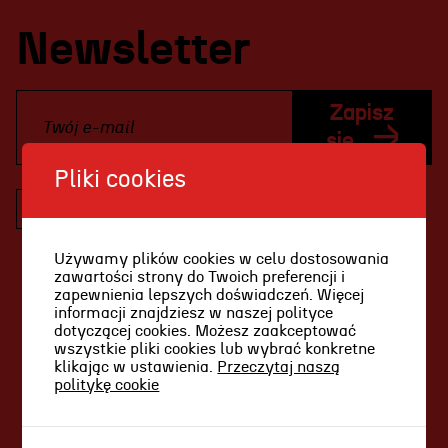
Projekty Teatru
Newsletter
Festiwal R@Port
Gdyńska Nagroda Dramaturgiczna
Zapisz
Konkurs im. Andrzeja
się
Żurowskiego
Pliki cookies
Wyrażam zgodę na otrzymywanie
informacji drogą elektroniczną (w tym
Teatr
informacji handlowych) dotyczących usług,
Używamy plików cookies w celu dostosowania
produktów oraz działalności Teatru
zawartości strony do Twoich preferencji i
Historia teatru
Miejskiego im. Witolda Gombrowicza w
zapewnienia lepszych doświadczeń. Więcej
informacji znajdziesz w naszej polityce
Gdyni, zgodnie z art. 10 ustawy z dnia 18
Zespół artystyczny
dotyczącej cookies. Możesz zaakceptować
lipca 2002 r. o świadczeniu usług drogą
wszystkie pliki cookies lub wybrać konkretne
Aktualności
elektroniczną (tj. Dz.U. z 2017 r. poz. 1219),
klikając w ustawienia.
Przeczytaj naszą
politykę cookie
zgodnie z
polityką prywatności
.
Dostępny Teatr Miejski