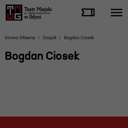
Strona Główna
Zespół
Bogdan Ciosek
Bogdan Ciosek
Repertuar
Scena Letnia
Aktualne spektakle
Bilety
Archiwum spektakli