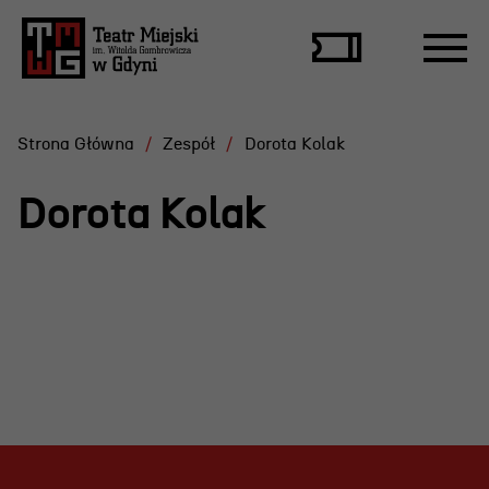
Strona Główna
Zespół
Dorota Kolak
Dorota Kolak
Repertuar
Scena Letnia
Aktualne spektakle
Bilety
Archiwum spektakli