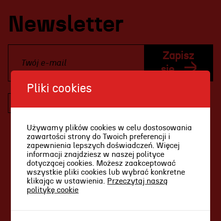
Projekty Teatru
Newsletter
Festiwal R@Port
Gdyńska Nagroda Dramaturgiczna
Zapisz
Konkurs im. Andrzeja
się
Żurowskiego
Pliki cookies
Wyrażam zgodę na otrzymywanie
informacji drogą elektroniczną (w tym
Teatr
informacji handlowych) dotyczących usług,
Używamy plików cookies w celu dostosowania
produktów oraz działalności Teatru
zawartości strony do Twoich preferencji i
Historia teatru
Miejskiego im. Witolda Gombrowicza w
zapewnienia lepszych doświadczeń. Więcej
informacji znajdziesz w naszej polityce
Gdyni, zgodnie z art. 10 ustawy z dnia 18
Zespół artystyczny
dotyczącej cookies. Możesz zaakceptować
lipca 2002 r. o świadczeniu usług drogą
wszystkie pliki cookies lub wybrać konkretne
Aktualności
elektroniczną (tj. Dz.U. z 2017 r. poz. 1219),
klikając w ustawienia.
Przeczytaj naszą
politykę cookie
zgodnie z
polityką prywatności
.
Dostępny Teatr Miejski