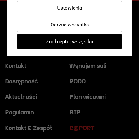
Wynajem scen i spektakli
Ustawienia
Spektakle wyjazdowe
Sponsorzy
Odrzuć wszystko
Kontakt & Zespół
Zaakceptuj wszystko
Edukacja
Kontakt
Wynajem sali
Wydarzenia
Dostępność
RODO
Oferta edukacyjna
Aktualności
Plan widowni
Regulamin
BIP
Polecamy
Kontakt & Zespół
R@PORT