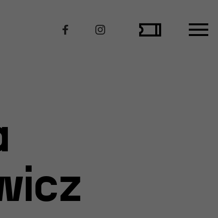
Polecamy
a
wicz