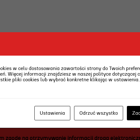
ja
nia
edukacyjna
ies w celu dostosowania zawartości strony do Twoich prefere
ń. Więcej informacji znajdziesz w naszej polityce dotyczącej 
kie pliki cookies lub wybrać konkretne klikając w ustawienia
Ustawienia
Odrzuć wszystko
Zaa
 zgodę na otrzymywanie informacji drogą elektroniczn