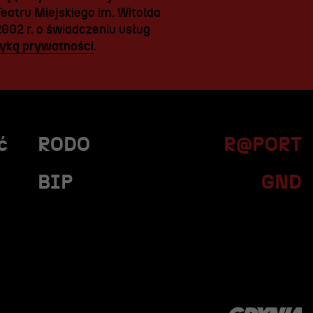
eatru Miejskiego im. Witolda
2002 r. o świadczeniu usług
tyką prywatności
.
ć
RODO
R@PORT
BIP
GND