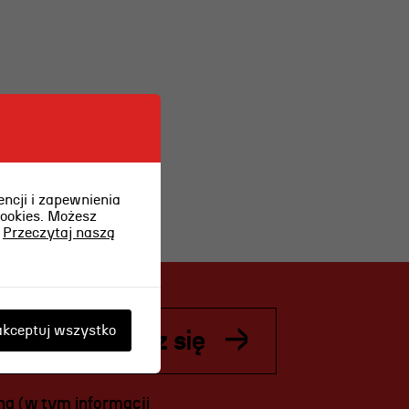
OSIECKA.
ARCHIPELAGI
reż. Jacek Bała
ncji i zapewnienia
cookies. Możesz
.
Przeczytaj naszą
kceptuj wszystko
Zapisz się
ą (w tym informacji