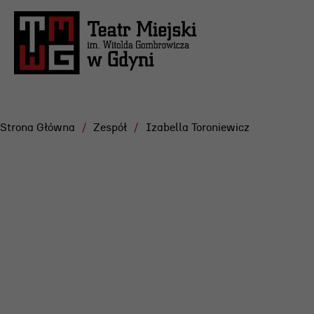
Strona Główna
Zespół
Izabella Toroniewicz
Repertuar
Projekt
Festiwa
Scena Letnia
Gdyńska
Aktualne spektakle
Dramatu
Bilety
Konkurs
Archiwum spektakli
Żurowsk