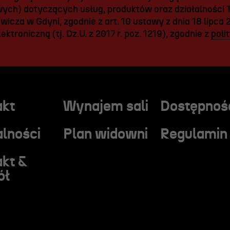
ych) dotyczących usług, produktów oraz działalności T
icza w Gdyni, zgodnie z art. 10 ustawy z dnia 18 lipca 
ektroniczną (tj. Dz.U. z 2017 r. poz. 1219), zgodnie z
poli
akt
Wynajem sali
Dostępnoś
lności
Plan widowni
Regulamin
akt &
ół