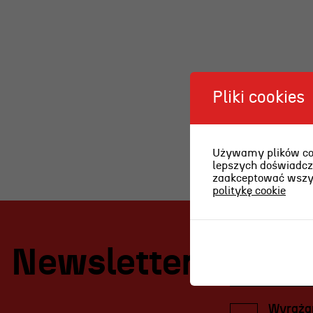
Teatr
Edukac
Historia teatru
Wydarze
Zespół artystyczny
Oferta 
Pliki cookies
Aktualności
Dostępny Teatr Miejski
Używamy plików cook
Wynajem scen i spektakli
lepszych doświadcze
zaakceptować wszyst
Spektakle wyjazdowe
politykę cookie
Sponsorzy
Kontakt & Zespół
Newsletter
Wyrażam