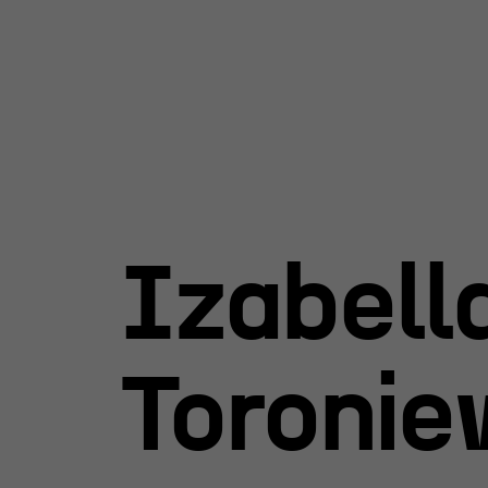
y Teatru
Izabell
l R@Port
 Nagroda
rgiczna
Toronie
 im. Andrzeja
iego