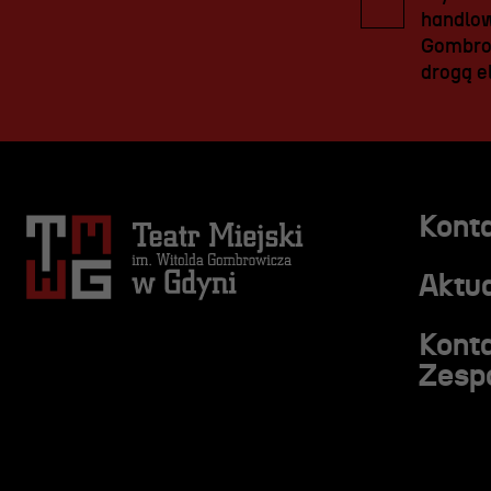
handlow
Gombrow
drogą el
Kont
Aktua
Kont
Zesp