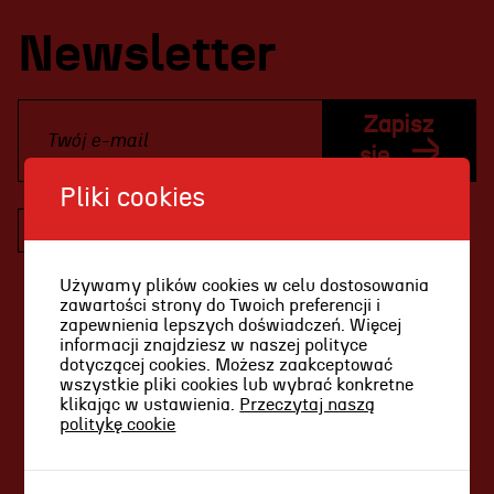
Projekty Teatru
Newsletter
Festiwal R@Port
Gdyńska Nagroda Dramaturgiczna
Zapisz
Konkurs im. Andrzeja
się
Żurowskiego
Pliki cookies
Wyrażam zgodę na otrzymywanie
informacji drogą elektroniczną (w tym
Teatr
informacji handlowych) dotyczących usług,
Używamy plików cookies w celu dostosowania
produktów oraz działalności Teatru
zawartości strony do Twoich preferencji i
Historia teatru
Miejskiego im. Witolda Gombrowicza w
zapewnienia lepszych doświadczeń. Więcej
informacji znajdziesz w naszej polityce
Gdyni, zgodnie z art. 10 ustawy z dnia 18
Zespół artystyczny
dotyczącej cookies. Możesz zaakceptować
lipca 2002 r. o świadczeniu usług drogą
wszystkie pliki cookies lub wybrać konkretne
Aktualności
elektroniczną (tj. Dz.U. z 2017 r. poz. 1219),
klikając w ustawienia.
Przeczytaj naszą
politykę cookie
zgodnie z
polityką prywatności
.
Dostępny Teatr Miejski