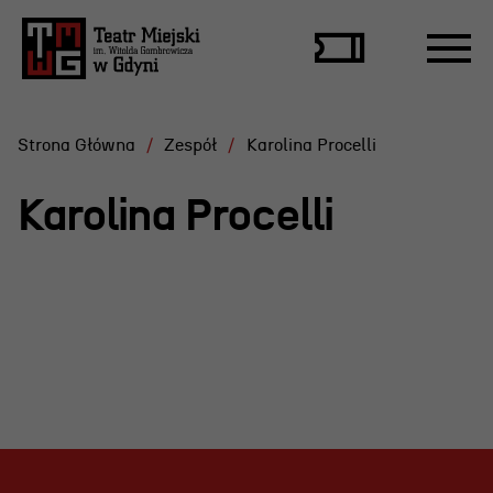
Strona Główna
Zespół
Karolina Procelli
Karolina Procelli
Repertuar
Scena Letnia
Aktualne spektakle
Bilety
Archiwum spektakli