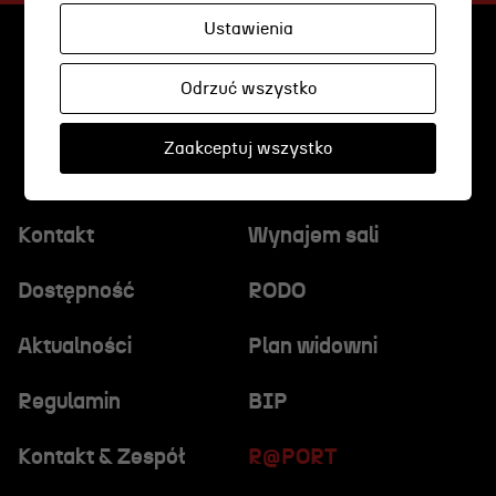
Wynajem scen i spektakli
Ustawienia
Spektakle wyjazdowe
Sponsorzy
Odrzuć wszystko
Kontakt & Zespół
Zaakceptuj wszystko
Edukacja
Kontakt
Wynajem sali
Wydarzenia
Dostępność
RODO
Oferta edukacyjna
Aktualności
Plan widowni
Regulamin
BIP
Polecamy
Kontakt & Zespół
R@PORT