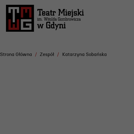
Strona Główna
Zespół
Katarzyna Sobańska
Repertuar
Projekt
Festiwa
Scena Letnia
Gdyńska
Aktualne spektakle
Dramatu
Bilety
Konkurs
Archiwum spektakli
Żurowsk