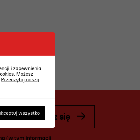
OSIECKA.
ARCHIPELAGI
reż. Jacek Bała
ncji i zapewnienia
cookies. Możesz
.
Przeczytaj naszą
kceptuj wszystko
Zapisz się
ą (w tym informacji