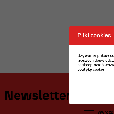
Teatr
Edukac
Historia teatru
Wydarze
Zespół artystyczny
Oferta 
Pliki cookies
Aktualności
Dostępny Teatr Miejski
Używamy plików cook
Wynajem scen i spektakli
lepszych doświadcze
zaakceptować wszyst
Spektakle wyjazdowe
politykę cookie
Sponsorzy
Kontakt & Zespół
Newsletter
Wyrażam