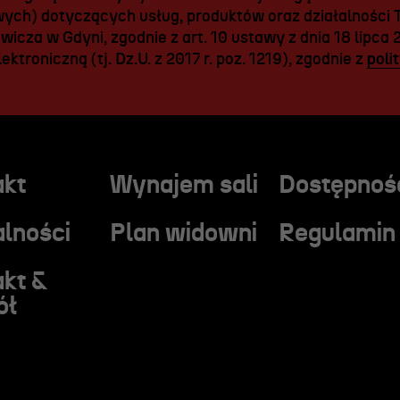
ych) dotyczących usług, produktów oraz działalności T
icza w Gdyni, zgodnie z art. 10 ustawy z dnia 18 lipca 
ektroniczną (tj. Dz.U. z 2017 r. poz. 1219), zgodnie z
poli
akt
Wynajem sali
Dostępnoś
lności
Plan widowni
Regulamin
akt &
ół