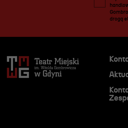
handlow
Gombrow
drogą el
Kont
Aktua
Kont
Zesp