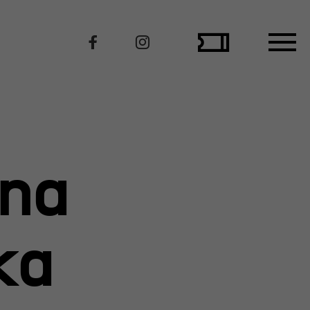
Polecamy
yna
ka