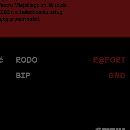
eatru Miejskiego im. Witolda
2002 r. o świadczeniu usług
tyką prywatności
.
ć
RODO
R@PORT
BIP
GND