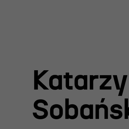
y Teatru
Katarz
l R@Port
 Nagroda
rgiczna
Sobańs
 im. Andrzeja
iego