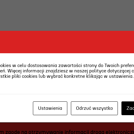
ja
nia
edukacyjna
ies w celu dostosowania zawartości strony do Twoich prefere
ń. Więcej informacji znajdziesz w naszej polityce dotyczącej 
kie pliki cookies lub wybrać konkretne klikając w ustawienia
Ustawienia
Odrzuć wszystko
Zaa
 zgodę na otrzymywanie informacji drogą elektroniczn