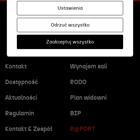
Wynajem scen i spektakli
Ustawienia
Spektakle wyjazdowe
Sponsorzy
Odrzuć wszystko
Kontakt & Zespół
Zaakceptuj wszystko
Edukacja
Kontakt
Wynajem sali
Wydarzenia
Dostępność
RODO
Oferta edukacyjna
Aktualności
Plan widowni
Regulamin
BIP
Polecamy
Kontakt & Zespół
R@PORT