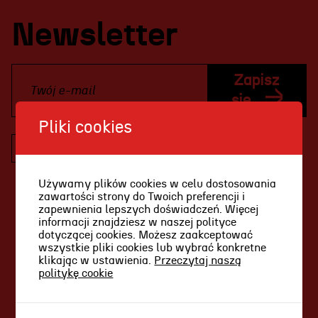
Projekty Teatru
Newsletter
Festiwal R@Port
Gdyńska Nagroda Dramaturgiczna
Zapisz
Konkurs im. Andrzeja
się
Żurowskiego
Pliki cookies
Wyrażam zgodę na otrzymywanie
informacji drogą elektroniczną (w tym
Teatr
informacji handlowych) dotyczących usług,
Używamy plików cookies w celu dostosowania
produktów oraz działalności Teatru
zawartości strony do Twoich preferencji i
Historia teatru
Miejskiego im. Witolda Gombrowicza w
zapewnienia lepszych doświadczeń. Więcej
informacji znajdziesz w naszej polityce
Gdyni, zgodnie z art. 10 ustawy z dnia 18
Zespół artystyczny
dotyczącej cookies. Możesz zaakceptować
lipca 2002 r. o świadczeniu usług drogą
wszystkie pliki cookies lub wybrać konkretne
Aktualności
elektroniczną (tj. Dz.U. z 2017 r. poz. 1219),
klikając w ustawienia.
Przeczytaj naszą
politykę cookie
zgodnie z
polityką prywatności
.
Dostępny Teatr Miejski