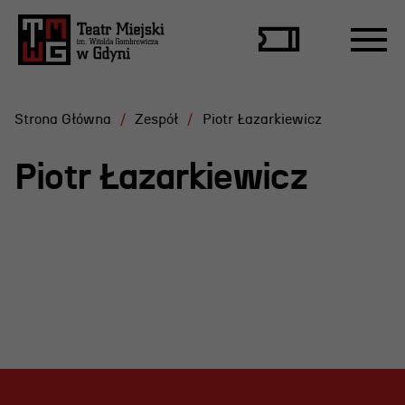
Strona Główna
Zespół
Piotr Łazarkiewicz
Piotr Łazarkiewicz
Repertuar
Scena Letnia
Aktualne spektakle
Bilety
Archiwum spektakli