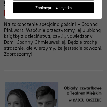
g.12.00
Zaakceptuj wszystko
2026-08-06 [czw]
Na zakończenie specjalna gościni – Joanna
Pinkwart! Wspólnie przeczytamy jej ulubioną
książkę z dzieciństwa, czyli „Nawiedzony
Dom” Joanny Chmielewskiej. Będzie trochę
strasznie, ale wierzymy, że jesteście odważni.
Zapraszamy!