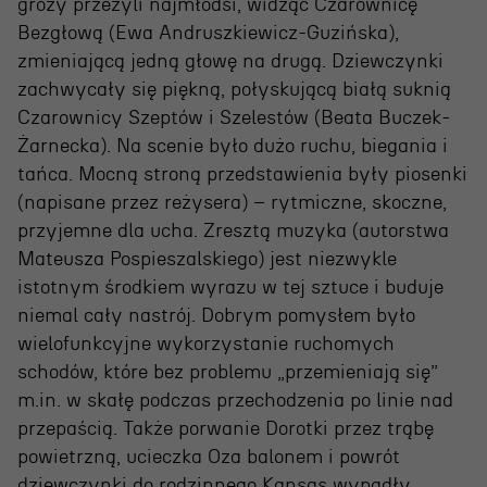
grozy przeżyli najmłodsi, widząc Czarownicę
Bezgłową (Ewa Andruszkiewicz-Guzińska),
zmieniającą jedną głowę na drugą. Dziewczynki
zachwycały się piękną, połyskującą białą suknią
Czarownicy Szeptów i Szelestów (Beata Buczek-
Żarnecka). Na scenie było dużo ruchu, biegania i
tańca. Mocną stroną przedstawienia były piosenki
(napisane przez reżysera) – rytmiczne, skoczne,
OSIECKA. ARCHIPELAGI
przyjemne dla ucha. Zresztą muzyka (autorstwa
Mateusza Pospieszalskiego) jest niezwykle
istotnym środkiem wyrazu w tej sztuce i buduje
reż. Jacek Bała
niemal cały nastrój. Dobrym pomysłem było
wielofunkcyjne wykorzystanie ruchomych
schodów, które bez problemu „przemieniają się”
m.in. w skałę podczas przechodzenia po linie nad
przepaścią. Także porwanie Dorotki przez trąbę
powietrzną, ucieczka Oza balonem i powrót
dziewczynki do rodzinnego Kansas wypadły