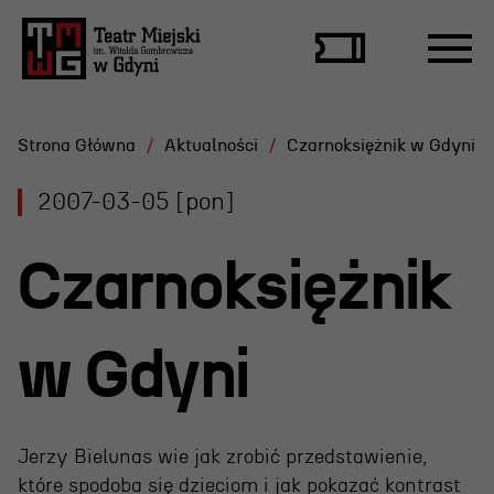
Strona Główna
Aktualności
Czarnoksiężnik w Gdyni
2007-03-05 [pon]
Repertuar
Czarnoksiężnik
Scena Letnia
Aktualne spektakle
w Gdyni
Bilety
Archiwum spektakli
Jerzy Bielunas wie jak zrobić przedstawienie,
które spodoba się dzieciom i jak pokazać kontrast