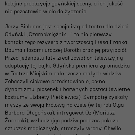
Wynajem scen i spektakli
kolejne propozycje gdyńskiej sceny, a ich jakość
Spektakle wyjazdowe
nie pozostawia wiele do życzenia.
Sponsorzy
Jerzy Bielunas jest specjalistą od teatru dla dzieci.
Gdyński „Czarnoksiężnik…” to nie pierwszy
Kontakt & Zespół
kontakt tego reżysera z twórczością Luisa Franka
Bauma i losami uroczej Dorotki oraz jej przyjaciół.
Przed jedenastu laty zrealizował on telewizyjną
Edukacja
adaptację tej bajki. Gdyńska premiera zgromadziła
w Teatrze Miejskim całe rzesze małych widzów.
Wydarzenia
Zobaczyli ciekawe przedstawienie, pełne
Oferta edukacyjna
dynamizmu, piosenek i barwnych postaci (świetne
kostiumy Elżbiety Pietkiewicz). Sympatię zyskały
myszy ze swoją królową na czele (w tej roli Olga
Polecamy
Barbara Długońska), intrygował Oz (Mariusz
Żarnecki), wzbudzając podziw podczas pokazu
sztuczek magicznych, straszyły wrony. Chwile