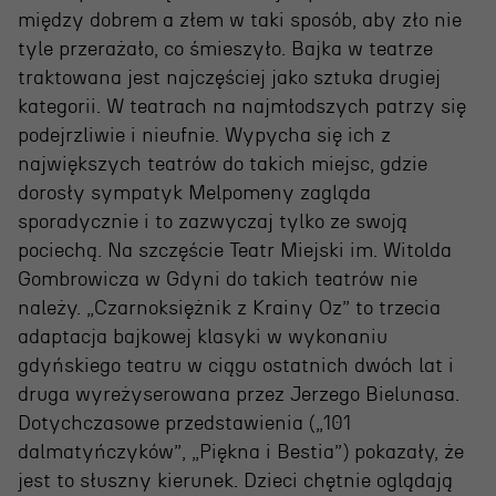
Projekty Teatru
między dobrem a złem w taki sposób, aby zło nie
tyle przerażało, co śmieszyło. Bajka w teatrze
Festiwal R@Port
traktowana jest najczęściej jako sztuka drugiej
Gdyńska Nagroda Dramaturgiczna
kategorii. W teatrach na najmłodszych patrzy się
podejrzliwie i nieufnie. Wypycha się ich z
Konkurs im. Andrzeja
największych teatrów do takich miejsc, gdzie
Żurowskiego
dorosły sympatyk Melpomeny zagląda
sporadycznie i to zazwyczaj tylko ze swoją
pociechą. Na szczęście Teatr Miejski im. Witolda
Teatr
Gombrowicza w Gdyni do takich teatrów nie
należy. „Czarnoksiężnik z Krainy Oz” to trzecia
Historia teatru
adaptacja bajkowej klasyki w wykonaniu
Zespół artystyczny
gdyńskiego teatru w ciągu ostatnich dwóch lat i
druga wyreżyserowana przez Jerzego Bielunasa.
Aktualności
Dotychczasowe przedstawienia („101
Dostępny Teatr Miejski
dalmatyńczyków”, „Piękna i Bestia”) pokazały, że
jest to słuszny kierunek. Dzieci chętnie oglądają