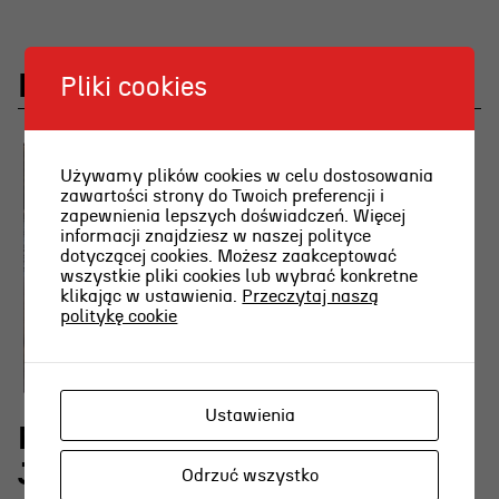
Najnowsze aktualności
Pliki cookies
Używamy plików cookies w celu dostosowania
zawartości strony do Twoich preferencji i
zapewnienia lepszych doświadczeń. Więcej
informacji znajdziesz w naszej polityce
dotyczącej cookies. Możesz zaakceptować
wszystkie pliki cookies lub wybrać konkretne
klikając w ustawienia.
Przeczytaj naszą
politykę cookie
Ustawienia
Rodzinne Czytanki nad morzem z
Joanną Pinkwart 8 sierpnia
Odrzuć wszystko