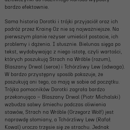
bardzo efektownie.
Sama historia Dorotki i trójki przyjaciół oraz ich
podróż przez Krainę Oz nie są najważniejsze. Na
pierwszym planie reżyser umieścił postacie, ich
problemy i dążenia. I słusznie. Bielunas sięga po
tekst, wydobywając z niego istotę, czyli wartości,
których poszukują Strach na Wróble (rozum),
Blaszany Drwal (serce) i Tchórzliwy Lew (odwaga).
W bardzo przystępny sposób pokazuje, że
poszukują oni tego, co mają w sobie od początku.
Trójka pomocników Dorotki zagrała bardzo
przekonująco – Blaszany Drwal (Piotr Michalski)
wzbudza salwy śmiechu podczas oliwienia
stawów, Strach na Wróble (Grzegorz Wolf) jest
naprawdę słomiany, a Tchórzliwy Lew (Rafał
Kowal) uroczo trzęsie się ze strachu. Jednak