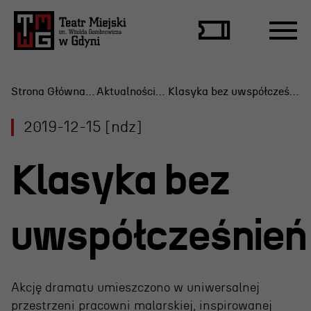
Strona Główna
Aktualności
Klasyka bez uwspółcześnień
2019-12-15 [ndz]
Repertuar
Klasyka bez
Scena Letnia
Aktualne spektakle
uwspółcześnień
Bilety
Archiwum spektakli
Akcję dramatu umieszczono w uniwersalnej
przestrzeni pracowni malarskiej, inspirowanej