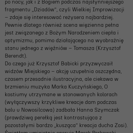
po nocy, jak i z Bogiem podczas najsłynniejszego
fragmentu „Dziadów”, czyli Wielkiej Improwizacji
– zdaje się interesować reżysera najbardziej.
Pewnie dlatego również scena więzienna pełna
jest związanego z Bożym Narodzeniem ciepła i
optymizmu, pomimo działającego na wyobraźnię
stanu jednego z więźniów – Tomasza (Krzysztof
Berendt).
OSIECKA. ARCHIPELAGI
Do czego już Krzysztof Babicki przyzwyczaił
widzów Miejskiego – akcję uzupełnia oszczędna,
czasem przesadnie ilustracyjna, ale ciekawa w
reż. Jacek Bała
brzmieniu muzyka Marka Kuczyńskiego, O
kostiumy utrzymane w stonowanych kolorach
(wyłączywszy krzykliwe kreacje dam podczas
balu u Nowosilcowa) zadbała Hanna Szymczak
(prawdziwą perełką jest kontrastująca z
pozostałymi bardzo „kusząca” kreacja ducha Zosi).