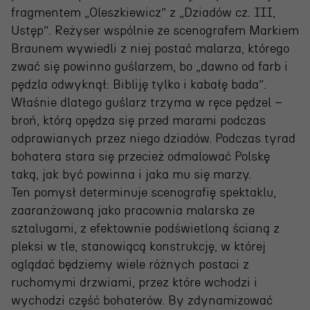
Projekty Teatru
fragmentem „Oleszkiewicz” z „Dziadów cz. III,
Ustęp”. Reżyser wspólnie ze scenografem Markiem
Festiwal R@Port
Braunem wywiedli z niej postać malarza, którego
Gdyńska Nagroda Dramaturgiczna
zwać się powinno guślarzem, bo „dawno od farb i
pędzla odwyknął: Bibliję tylko i kabałę bada”.
Konkurs im. Andrzeja
Właśnie dlatego guślarz trzyma w ręce pędzel –
Żurowskiego
broń, którą opędza się przed marami podczas
odprawianych przez niego dziadów. Podczas tyrad
bohatera stara się przecież odmalować Polskę
Teatr
taką, jak być powinna i jaka mu się marzy.
Ten pomysł determinuje scenografię spektaklu,
Historia teatru
zaaranżowaną jako pracownia malarska ze
Zespół artystyczny
sztalugami, z efektownie podświetloną ścianą z
pleksi w tle, stanowiącą konstrukcję, w której
Aktualności
oglądać będziemy wiele różnych postaci z
Dostępny Teatr Miejski
ruchomymi drzwiami, przez które wchodzi i
wychodzi część bohaterów. By zdynamizować