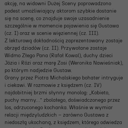
Wynajem scen i spektakli
akcję, na widowni Dużej Sceny poprowadzono
Spektakle wyjazdowe
podest umożliwiający aktorom szybkie dostanie
się na scenę, co znajduje swoje uzasadnienie
Sponsorzy
szczególnie w momencie pojawienia się Gustawa
(cz. I) oraz w scenie więziennej (cz. III).
Kontakt & Zespół
Z lekturową dokładnością zaprezentowany zostaje
obrzęd dziadów (cz. II). Przywołane zostaje
Widmo Złego Pana (Rafał Kowal), duchy dzieci
Edukacja
Józia i Rózi oraz marę Zosi (Weronika Nawieśniak),
Wydarzenia
po którym nadjedzie Gustaw.
Grany przez Piotra Michalskiego bohater intryguje
Oferta edukacyjna
i ciekawi. W rozmowie z księdzem (cz. IV)
najdobitniej brzmi słynny monolog: „Kobieto,
puchy marny…” zbolałego, doświadczonego przez
Polecamy
los, odrzuconego kochanka. Właśnie w wymiar
relacji międzyludzkich – zarówno Gustawa z
niedoszłą ukochaną, z księdzem, którego odwiedza