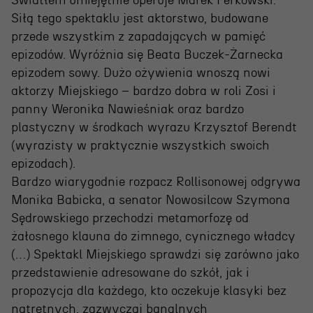
Światłem umiejętnie operuje Marek Perkowski.
Siłą tego spektaklu jest aktorstwo, budowane
przede wszystkim z zapadających w pamięć
epizodów. Wyróżnia się Beata Buczek-Żarnecka
epizodem sowy. Dużo ożywienia wnoszą nowi
aktorzy Miejskiego – bardzo dobra w roli Zosi i
panny Weronika Nawieśniak oraz bardzo
plastyczny w środkach wyrazu Krzysztof Berendt
(wyrazisty w praktycznie wszystkich swoich
epizodach).
Bardzo wiarygodnie rozpacz Rollisonowej odgrywa
Monika Babicka, a senator Nowosilcow Szymona
Sędrowskiego przechodzi metamorfozę od
żałosnego klauna do zimnego, cynicznego władcy
(…) Spektakl Miejskiego sprawdzi się zarówno jako
przedstawienie adresowane do szkół, jak i
propozycja dla każdego, kto oczekuje klasyki bez
natrętnych, zazwyczaj banalnych