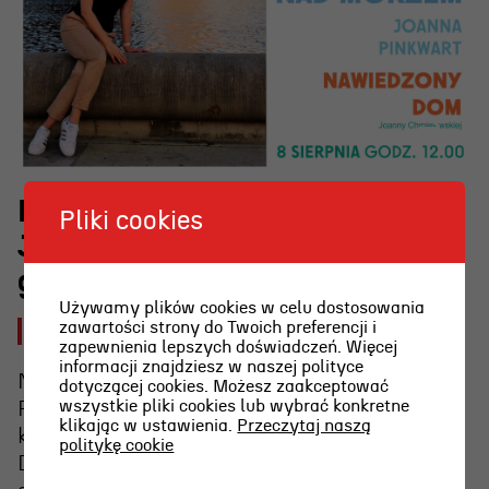
Rodzinne Czytanki nad morzem z
Pliki cookies
Joanną Pinkwart 8 sierpnia
g.12.00
Używamy plików cookies w celu dostosowania
zawartości strony do Twoich preferencji i
2026-08-06 [czw]
zapewnienia lepszych doświadczeń. Więcej
informacji znajdziesz w naszej polityce
Na zakończenie specjalna gościni – Joanna
dotyczącej cookies. Możesz zaakceptować
wszystkie pliki cookies lub wybrać konkretne
Pinkwart! Wspólnie przeczytamy jej ulubioną
klikając w ustawienia.
Przeczytaj naszą
książkę z dzieciństwa, czyli „Nawiedzony
politykę cookie
Dom” Joanny Chmielewskiej. Będzie trochę