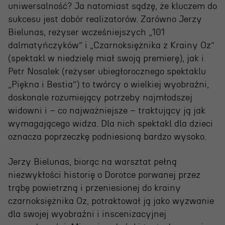
Wynajem scen i spektakli
uniwersalność? Ja natomiast sądzę, że kluczem do
Spektakle wyjazdowe
sukcesu jest dobór realizatorów. Zarówno Jerzy
Bielunas, reżyser wcześniejszych „101
Sponsorzy
dalmatyńczyków” i „Czarnoksiężnika z Krainy Oz”
(spektakl w niedzielę miał swoją premierę), jak i
Kontakt & Zespół
Petr Nosalek (reżyser ubiegłorocznego spektaklu
„Piękna i Bestia”) to twórcy o wielkiej wyobraźni,
doskonale rozumiejący potrzeby najmłodszej
Edukacja
widowni i – co najważniejsze – traktujący ją jak
Wydarzenia
wymagającego widza. Dla nich spektakl dla dzieci
oznacza poprzeczkę podniesioną bardzo wysoko.
Oferta edukacyjna
Jerzy Bielunas, biorąc na warsztat pełną
niezwykłości historię o Dorotce porwanej przez
Polecamy
trąbę powietrzną i przeniesionej do krainy
czarnoksiężnika Oz, potraktował ją jako wyzwanie
dla swojej wyobraźni i inscenizacyjnej