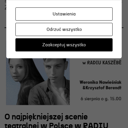
strasznie, ale wierzymy, że jesteście odważni.
Zapraszamy!
Ustawienia
Odrzuć wszystko
Zaakceptuj wszystko
O najpiękniejszej scenie
teatralnej w Polsce w RADIU