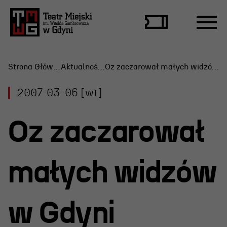
Strona Główna
Aktualności
Oz zaczarował małych widzów w Gdyni
2007-03-06 [wt]
Repertuar
Oz zaczarował
Scena Letnia
Aktualne spektakle
małych widzów
Bilety
Archiwum spektakli
w Gdyni