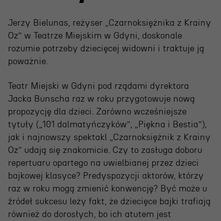
Projekty Teatru
Jerzy Bielunas, reżyser „Czarnoksiężnika z Krainy
Festiwal R@Port
Oz” w Teatrze Miejskim w Gdyni, doskonale
Gdyńska Nagroda Dramaturgiczna
rozumie potrzeby dziecięcej widowni i traktuje ją
poważnie.
Konkurs im. Andrzeja
Żurowskiego
Teatr Miejski w Gdyni pod rządami dyrektora
Jacka Bunscha raz w roku przygotowuje nową
propozycję dla dzieci. Zarówno wcześniejsze
Teatr
tytuły („101 dalmatyńczyków”, „Piękna i Bestia”),
jak i najnowszy spektakl „Czarnoksiężnik z Krainy
Historia teatru
Oz” udają się znakomicie. Czy to zasługa doboru
Zespół artystyczny
repertuaru opartego na uwielbianej przez dzieci
bajkowej klasyce? Predyspozycji aktorów, którzy
Aktualności
raz w roku mogą zmienić konwencję? Być może u
Dostępny Teatr Miejski
źródeł sukcesu leży fakt, że dziecięce bajki trafiają
również do dorosłych, bo ich atutem jest