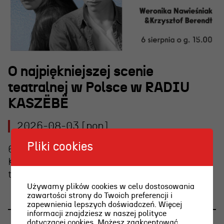
O najpiękniejszej scenie
teatralnej w Polsce w RADIU
KASZËBË
OSIECKA. ARCHIPELAGI
2026-08-03 [pon]
reż. Jacek Bała
Pliki cookies
6 sierpnia o g. 15.00 Weronika Nawieśniak i
Krzysztof Berendt opowiedzą o emocjach
towarzyszących graniu na wieczornej plaży.
Używamy plików cookies w celu dostosowania
zawartości strony do Twoich preferencji i
zapewnienia lepszych doświadczeń. Więcej
informacji znajdziesz w naszej polityce
dotyczącej cookies. Możesz zaakceptować