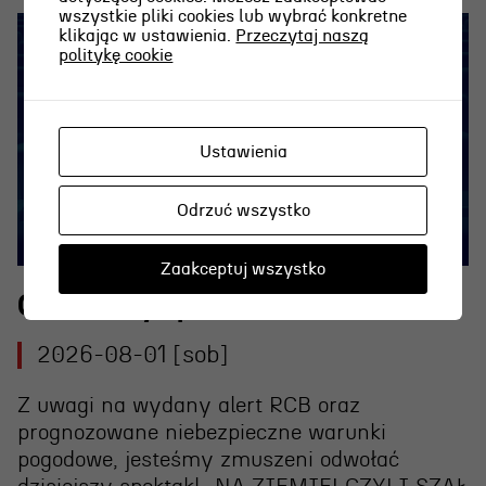
wszystkie pliki cookies lub wybrać konkretne
klikając w ustawienia.
Przeczytaj naszą
politykę cookie
Ustawienia
Odrzuć wszystko
Zaakceptuj wszystko
Odwołany spektakl 1.08.2026 r.
2026-08-01 [sob]
Z uwagi na wydany alert RCB oraz
prognozowane niebezpieczne warunki
pogodowe, jesteśmy zmuszeni
odwołać