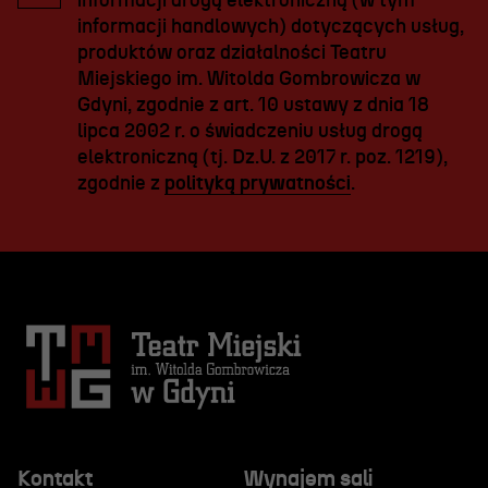
informacji drogą elektroniczną (w tym
informacji handlowych) dotyczących usług,
produktów oraz działalności Teatru
Miejskiego im. Witolda Gombrowicza w
Gdyni, zgodnie z art. 10 ustawy z dnia 18
lipca 2002 r. o świadczeniu usług drogą
elektroniczną (tj. Dz.U. z 2017 r. poz. 1219),
zgodnie z
polityką prywatności
.
Kontakt
Wynajem sali