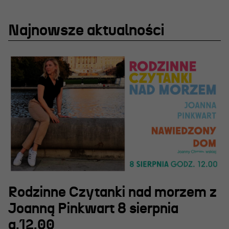
Projekty Teatru
Festiwal R@Port
Najnowsze aktualności
Gdyńska Nagroda Dramaturgiczna
Konkurs im. Andrzeja
Żurowskiego
Teatr
Historia teatru
Zespół artystyczny
Aktualności
Rodzinne Czytanki nad morzem z
Joanną Pinkwart 8 sierpnia
Dostępny Teatr Miejski
g.12.00