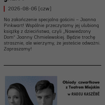
Wynajem scen i spektakli
2026-08-06 [czw]
Spektakle wyjazdowe
Sponsorzy
Na zakończenie specjalna gościni – Joanna
Pinkwart! Wspólnie przeczytamy jej ulubioną
Kontakt & Zespół
książkę z dzieciństwa, czyli „Nawiedzony
Dom” Joanny Chmielewskiej. Będzie trochę
strasznie, ale wierzymy, że jesteście odważni.
Edukacja
Zapraszamy!
Wydarzenia
Oferta edukacyjna
Polecamy