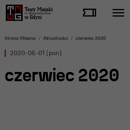
Strona Główna
Aktualności
czerwiec 2020
2020-06-01 [pon]
Repertuar
czerwiec 2020
Scena Letnia
Aktualne spektakle
Bilety
Archiwum spektakli