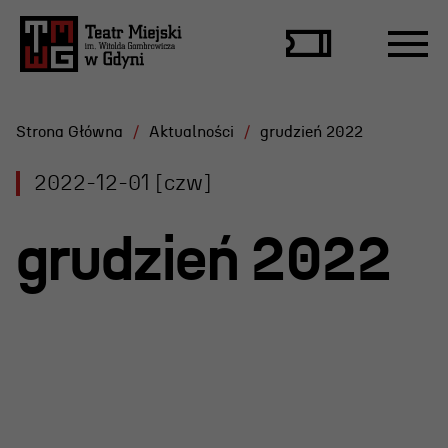
Strona Główna
Aktualności
grudzień 2022
2022-12-01 [czw]
Repertuar
grudzień 2022
Scena Letnia
Aktualne spektakle
Bilety
Archiwum spektakli