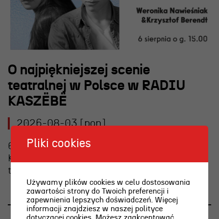
O najpiękniejszej scenie
teatralnej w Polsce w RADIU
KASZËBË
OSIECKA. ARCHIPELAGI
2026-08-03 [pon]
reż. Jacek Bała
Pliki cookies
6 sierpnia o g. 15.00 Weronika Nawieśniak i
Krzysztof Berendt opowiedzą o emocjach
towarzyszących graniu na wieczornej plaży.
Używamy plików cookies w celu dostosowania
zawartości strony do Twoich preferencji i
zapewnienia lepszych doświadczeń. Więcej
informacji znajdziesz w naszej polityce
dotyczącej cookies. Możesz zaakceptować