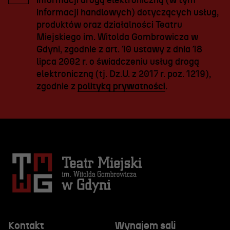
informacji drogą elektroniczną (w tym
informacji handlowych) dotyczących usług,
produktów oraz działalności Teatru
Miejskiego im. Witolda Gombrowicza w
Gdyni, zgodnie z art. 10 ustawy z dnia 18
lipca 2002 r. o świadczeniu usług drogą
elektroniczną (tj. Dz.U. z 2017 r. poz. 1219),
zgodnie z
polityką prywatności
.
Kontakt
Wynajem sali