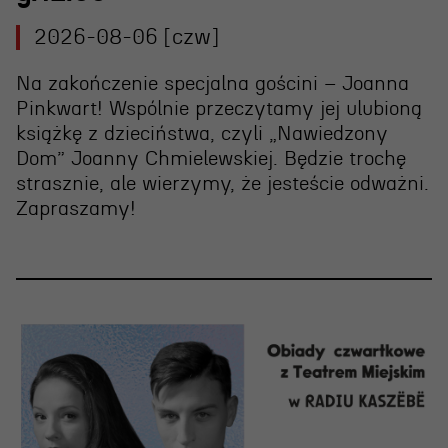
Wynajem scen i spektakli
2026-08-06 [czw]
Spektakle wyjazdowe
Sponsorzy
Na zakończenie specjalna gościni – Joanna
Pinkwart! Wspólnie przeczytamy jej ulubioną
Kontakt & Zespół
książkę z dzieciństwa, czyli „Nawiedzony
Dom” Joanny Chmielewskiej. Będzie trochę
strasznie, ale wierzymy, że jesteście odważni.
Edukacja
Zapraszamy!
Wydarzenia
Oferta edukacyjna
Polecamy