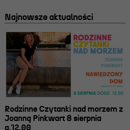
Projekty Teatru
Festiwal R@Port
Najnowsze aktualności
Gdyńska Nagroda Dramaturgiczna
Konkurs im. Andrzeja
Żurowskiego
Teatr
Historia teatru
Zespół artystyczny
Aktualności
Rodzinne Czytanki nad morzem z
Joanną Pinkwart 8 sierpnia
Dostępny Teatr Miejski
g.12.00