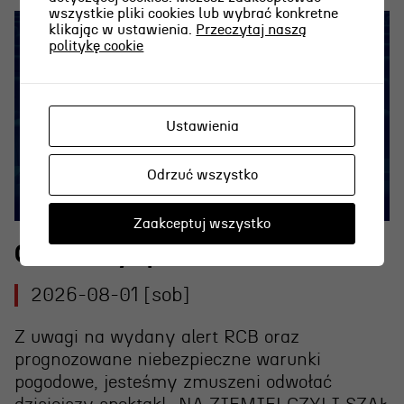
wszystkie pliki cookies lub wybrać konkretne
klikając w ustawienia.
Przeczytaj naszą
politykę cookie
Ustawienia
Odrzuć wszystko
Zaakceptuj wszystko
Odwołany spektakl 1.08.2026 r.
2026-08-01 [sob]
Z uwagi na wydany alert RCB oraz
prognozowane niebezpieczne warunki
pogodowe, jesteśmy zmuszeni
odwołać