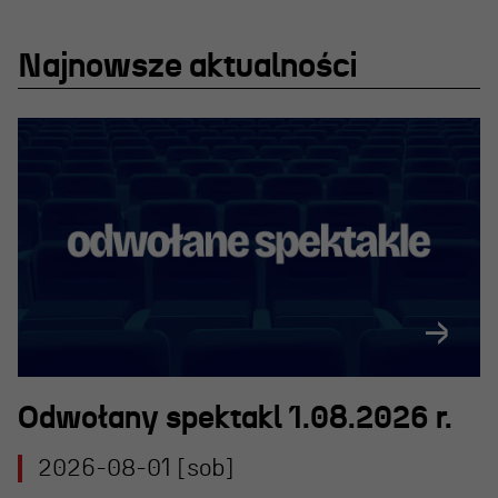
Projekty Teatru
Festiwal R@Port
Najnowsze aktualności
Gdyńska Nagroda Dramaturgiczna
Konkurs im. Andrzeja
Żurowskiego
Teatr
Historia teatru
Zespół artystyczny
Aktualności
Odwołany spektakl 1.08.2026 r.
Dostępny Teatr Miejski
2026-08-01 [sob]