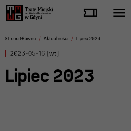
Strona Główna
Aktualności
Lipiec 2023
2023-05-16 [wt]
Repertuar
Lipiec 2023
Scena Letnia
Aktualne spektakle
Bilety
Archiwum spektakli