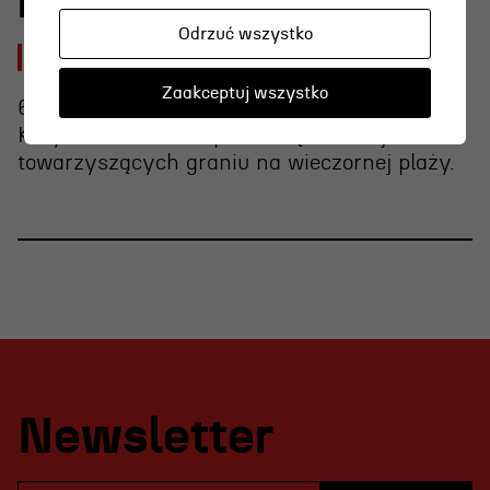
KASZËBË
Odrzuć wszystko
[czw]
Zaakceptuj wszystko
6 sierpnia o g. 15.00 Weronika Nawieśniak i
Krzysztof Berendt opowiedzą o emocjach
towarzyszących graniu na wieczornej plaży.
Newsletter