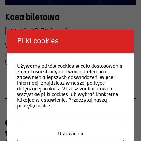
Kasa biletowa
2026-07-30 [czw]
Pliki cookies
W piątek, 31 lipca, kasa w teatrze będzie
nieczynna – zapraszamy na Plener Literacki
(namiot nr 33) oraz Scenę Letnią.
OSIECKA. ARCHIPELAGI
Używamy plików cookies w celu dostosowania
zawartości strony do Twoich preferencji i
zapewnienia lepszych doświadczeń. Więcej
informacji znajdziesz w naszej polityce
dotyczącej cookies. Możesz zaakceptować
reż. Jacek Bała
wszystkie pliki cookies lub wybrać konkretne
klikając w ustawienia.
Przeczytaj naszą
politykę cookie
O najpiękniejszej scenie
teatralnej w Polsce w RADIU
Ustawienia