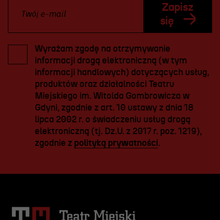
Zapisz
się
Wyrażam zgodę na otrzymywanie
informacji drogą elektroniczną (w tym
informacji handlowych) dotyczących usług,
produktów oraz działalności Teatru
Miejskiego im. Witolda Gombrowicza w
Gdyni, zgodnie z art. 10 ustawy z dnia 18
lipca 2002 r. o świadczeniu usług drogą
elektroniczną (tj. Dz.U. z 2017 r. poz. 1219),
zgodnie z
polityką prywatności
.