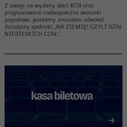
Wynajem scen i spektakli
Z uwagi na wydany alert RCB oraz
Spektakle wyjazdowe
prognozowane niebezpieczne warunki
pogodowe, jesteśmy zmuszeni
odwołać
Sponsorzy
dzisiejszy spektakl „NA ZIEMIĘ! CZYLI SZAŁ
Kontakt & Zespół
NIEBIESKICH CIAŁ”
.
Edukacja
Wydarzenia
Oferta edukacyjna
Polecamy