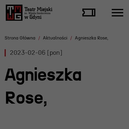
Strona Główna
Aktualności
Agnieszka Rose,
2023-02-06 [pon]
Repertuar
Agnieszka
Scena Letnia
Aktualne spektakle
Rose,
Bilety
Archiwum spektakli