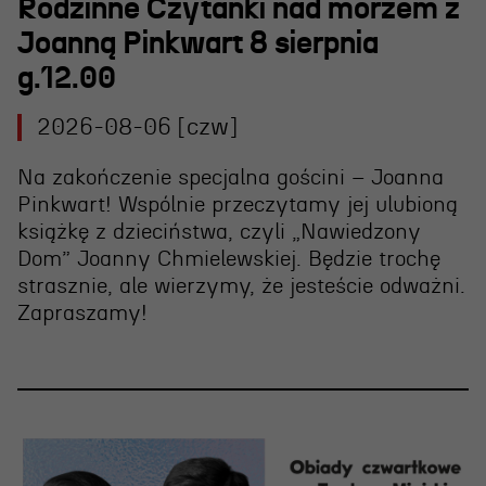
Wynajem scen i spektakli
Rodzinne Czytanki nad morzem z
Joanną Pinkwart 8 sierpnia
Spektakle wyjazdowe
g.12.00
Sponsorzy
2026-08-06 [czw]
Kontakt & Zespół
Na zakończenie specjalna gościni – Joanna
Pinkwart! Wspólnie przeczytamy jej ulubioną
Edukacja
książkę z dzieciństwa, czyli „Nawiedzony
Dom” Joanny Chmielewskiej. Będzie trochę
Wydarzenia
strasznie, ale wierzymy, że jesteście odważni.
Oferta edukacyjna
Zapraszamy!
Polecamy