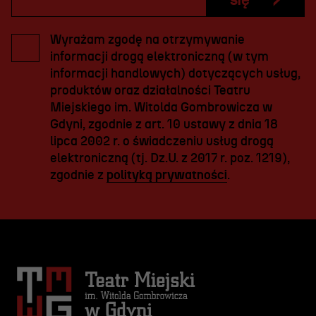
się
Wyrażam zgodę na otrzymywanie
informacji drogą elektroniczną (w tym
informacji handlowych) dotyczących usług,
produktów oraz działalności Teatru
Miejskiego im. Witolda Gombrowicza w
Gdyni, zgodnie z art. 10 ustawy z dnia 18
lipca 2002 r. o świadczeniu usług drogą
elektroniczną (tj. Dz.U. z 2017 r. poz. 1219),
zgodnie z
polityką prywatności
.