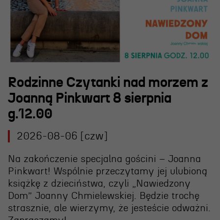
Wynajem scen i spektakli
Spektakle wyjazdowe
Sponsorzy
Kontakt & Zespół
Rodzinne Czytanki nad morzem z
Joanną Pinkwart 8 sierpnia
Edukacja
g.12.00
Wydarzenia
2026-08-06 [czw]
Oferta edukacyjna
Na zakończenie specjalna gościni – Joanna
Pinkwart! Wspólnie przeczytamy jej ulubioną
Polecamy
książkę z dzieciństwa, czyli „Nawiedzony
Dom” Joanny Chmielewskiej. Będzie trochę
strasznie, ale wierzymy, że jesteście odważni.