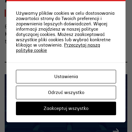
2026-08-03 [pon]
Używamy plików cookies w celu dostosowania
zawartości strony do Twoich preferencji i
zapewnienia lepszych doświadczeń. Więcej
6 sierpnia o g. 15.00 Weronika Nawieśniak i
informacji znajdziesz w naszej polityce
Krzysztof Berendt opowiedzą o emocjach
dotyczącej cookies. Możesz zaakceptować
wszystkie pliki cookies lub wybrać konkretne
towarzyszących graniu na wieczornej plaży.
klikając w ustawienia.
Przeczytaj naszą
politykę cookie
Ustawienia
Odrzuć wszystko
Zaakceptuj wszystko