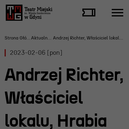
Strona Główna
Aktualności
Andrzej Richter, Właściciel lokalu, Hrabia Roztocki
2023-02-06 [pon]
Repertuar
Andrzej Richter,
Scena Letnia
Aktualne spektakle
Właściciel
Bilety
Archiwum spektakli
lokalu, Hrabia