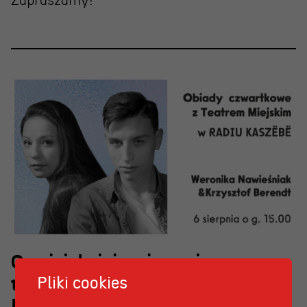
Zapraszamy!
OSIECKA. ARCHIPELAGI
reż. Jacek Bała
O najpiękniejszej scenie
Pliki cookies
teatralnej w Polsce w RADIU
KASZËBË