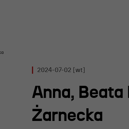
ka
y Teatru
2024-07-02 [wt]
l R@Port
 Nagroda
Anna, Beata
rgiczna
 im. Andrzeja
Żarnecka
iego