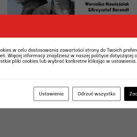
O najpiękniejszej scenie
teatralnej w Polsce w RADIU
ies w celu dostosowania zawartości strony do Twoich prefere
ń. Więcej informacji znajdziesz w naszej polityce dotyczącej 
KASZËBË
kie pliki cookies lub wybrać konkretne klikając w ustawienia
2026-08-03 [pon]
6 sierpnia o g. 15.00 Weronika Nawieśniak i
Ustawienia
Odrzuć wszystko
Zaa
Krzysztof Berendt opowiedzą o emocjach
towarzyszących graniu na wieczornej plaży.