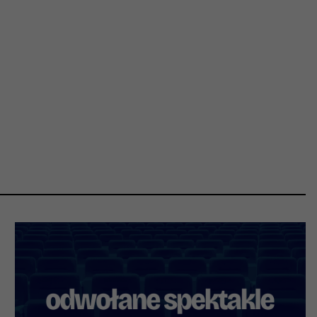
OSIECKA.
ARCHIPELAGI
reż. Jacek Bała