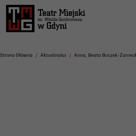
Strona Główna
Aktualności
Anna, Beata Buczek-Żarnec
Repertuar
Projekt
Festiwa
Scena Letnia
Gdyńska
Aktualne spektakle
Dramatu
Bilety
Konkurs
Archiwum spektakli
Żurowsk