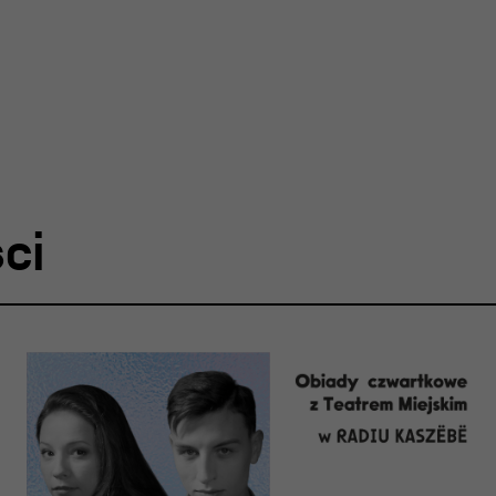
ja
nia
edukacyjna
ci