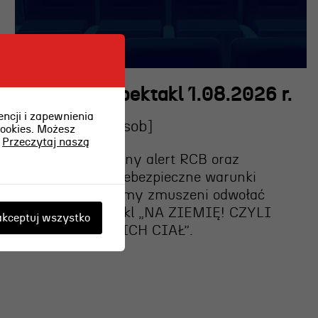
Odwołany spektakl 1.08.2026 r.
ncji i zapewnienia
2026-08-01 [sob]
cookies. Możesz
.
Przeczytaj naszą
Z uwagi na wydany alert RCB oraz
prognozowane niebezpieczne warunki
pogodowe, jesteśmy zmuszeni
odwołać
dzisiejszy spektakl „NA ZIEMIĘ! CZYLI
kceptuj wszystko
SZAŁ NIEBIESKICH CIAŁ”
.