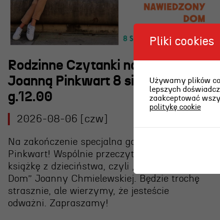
Pliki cookies
Rodzinne Czytanki nad morzem z
Joanną Pinkwart 8 sierpnia
Używamy plików cook
lepszych doświadcze
g.12.00
zaakceptować wszyst
politykę cookie
2026-08-06 [czw]
Na zakończenie specjalna gościni – Joanna
Pinkwart! Wspólnie przeczytamy jej ulubioną
książkę z dzieciństwa, czyli „Nawiedzony
Dom” Joanny Chmielewskiej. Będzie trochę
strasznie, ale wierzymy, że jesteście
odważni. Zapraszamy!