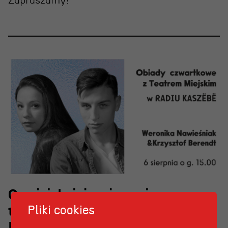
Zapraszamy!
OSIECKA. ARCHIPELAGI
reż. Jacek Bała
O najpiękniejszej scenie
Pliki cookies
teatralnej w Polsce w RADIU
KASZËBË