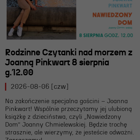
Wynajem scen i spektakli
Spektakle wyjazdowe
Sponsorzy
Kontakt & Zespół
Rodzinne Czytanki nad morzem z
Joanną Pinkwart 8 sierpnia
Edukacja
g.12.00
Wydarzenia
2026-08-06 [czw]
Oferta edukacyjna
Na zakończenie specjalna gościni – Joanna
Pinkwart! Wspólnie przeczytamy jej ulubioną
Polecamy
książkę z dzieciństwa, czyli „Nawiedzony
Dom” Joanny Chmielewskiej. Będzie trochę
strasznie, ale wierzymy, że jesteście odważni.