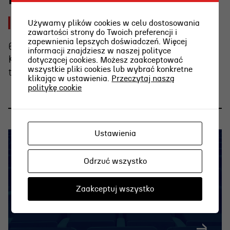
2026-08-03 [pon]
Używamy plików cookies w celu dostosowania
zawartości strony do Twoich preferencji i
zapewnienia lepszych doświadczeń. Więcej
6 sierpnia o g. 15.00 Weronika Nawieśniak i
informacji znajdziesz w naszej polityce
Krzysztof Berendt opowiedzą o emocjach
dotyczącej cookies. Możesz zaakceptować
wszystkie pliki cookies lub wybrać konkretne
towarzyszących graniu na wieczornej plaży.
klikając w ustawienia.
Przeczytaj naszą
politykę cookie
Ustawienia
Odrzuć wszystko
Zaakceptuj wszystko