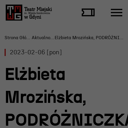
Strona Główna
Aktualności
Elżbieta Mrozińska, PODRÓŻNICZKA/ MAGDA
2023-02-06 [pon]
Repertuar
Elżbieta
Scena Letnia
Aktualne spektakle
Mrozińska,
Bilety
Archiwum spektakli
PODRÓŻNICZK