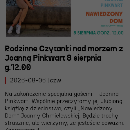
Wynajem scen i spektakli
Spektakle wyjazdowe
Sponsorzy
Kontakt & Zespół
Rodzinne Czytanki nad morzem z
Joanną Pinkwart 8 sierpnia
Edukacja
g.12.00
Wydarzenia
2026-08-06 [czw]
Oferta edukacyjna
Na zakończenie specjalna gościni – Joanna
Pinkwart! Wspólnie przeczytamy jej ulubioną
Polecamy
książkę z dzieciństwa, czyli „Nawiedzony
Dom” Joanny Chmielewskiej. Będzie trochę
strasznie, ale wierzymy, że jesteście odważni.