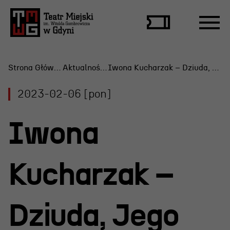
Strona Główna
Aktualności
Iwona Kucharzak – Dziuda, Jego córka
2023-02-06 [pon]
Repertuar
Iwona
Scena Letnia
Aktualne spektakle
Kucharzak –
Bilety
Archiwum spektakli
Dziuda, Jego