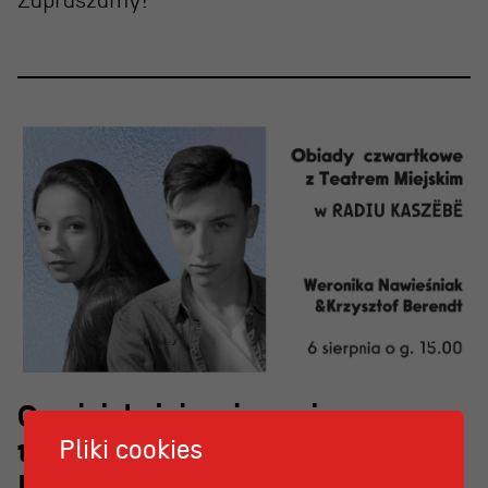
Zapraszamy!
OSIECKA. ARCHIPELAGI
reż. Jacek Bała
O najpiękniejszej scenie
Pliki cookies
teatralnej w Polsce w RADIU
KASZËBË