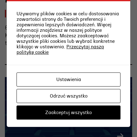
2026-08-03 [pon]
Używamy plików cookies w celu dostosowania
zawartości strony do Twoich preferencji i
zapewnienia lepszych doświadczeń. Więcej
6 sierpnia o g. 15.00 Weronika Nawieśniak i
informacji znajdziesz w naszej polityce
Krzysztof Berendt opowiedzą o emocjach
dotyczącej cookies. Możesz zaakceptować
wszystkie pliki cookies lub wybrać konkretne
towarzyszących graniu na wieczornej plaży.
klikając w ustawienia.
Przeczytaj naszą
politykę cookie
Ustawienia
Odrzuć wszystko
Zaakceptuj wszystko