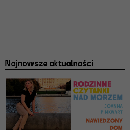
Projekty Teatru
Festiwal R@Port
Gdyńska Nagroda Dramaturgiczna
Konkurs im. Andrzeja
Żurowskiego
Najnowsze aktualności
Teatr
Historia teatru
Zespół artystyczny
Aktualności
Dostępny Teatr Miejski