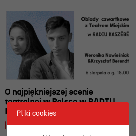
OSIECKA. ARCHIPELAGI
reż. Jacek Bała
O najpiękniejszej scenie
teatralnej w Polsce w RADIU
KASZËBË
Pliki cookies
2026-08-03 [pon]