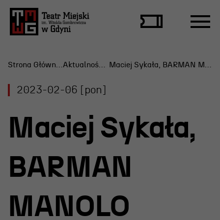
Strona Główna
Aktualności
Maciej Sykała, BARMAN MANOLO
2023-02-06 [pon]
Repertuar
Maciej Sykała,
Scena Letnia
Aktualne spektakle
BARMAN
Bilety
Archiwum spektakli
MANOLO