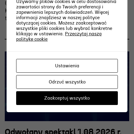
Używamy plików cookies w celu dostosowania
6 sierpnia o g. 15.00 Weronika Nawieśniak i
zawartości strony do Twoich preferencji i
Krzysztof Berendt opowiedzą o emocjach
zapewnienia lepszych doświadczeń. Więcej
informacji znajdziesz w naszej polityce
towarzyszących graniu na wieczornej plaży.
dotyczącej cookies. Możesz zaakceptować
wszystkie pliki cookies lub wybrać konkretne
klikając w ustawienia.
Przeczytaj naszą
politykę cookie
Ustawienia
Odrzuć wszystko
Zaakceptuj wszystko
Odwołany spektakl 1.08.2026 r.