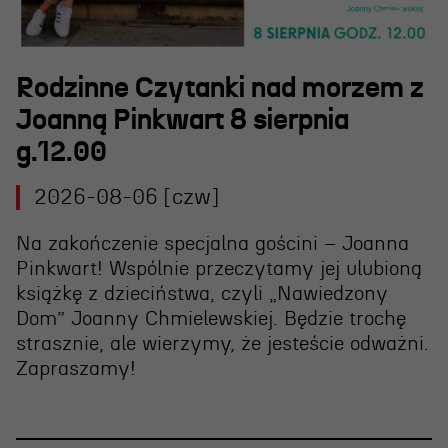
Wynajem scen i spektakli
Spektakle wyjazdowe
Sponsorzy
Rodzinne Czytanki nad morzem z
Joanną Pinkwart 8 sierpnia
Kontakt & Zespół
g.12.00
2026-08-06 [czw]
Edukacja
Na zakończenie specjalna gościni – Joanna
Wydarzenia
Pinkwart! Wspólnie przeczytamy jej ulubioną
Oferta edukacyjna
książkę z dzieciństwa, czyli „Nawiedzony
Dom” Joanny Chmielewskiej. Będzie trochę
strasznie, ale wierzymy, że jesteście odważni.
Polecamy
Zapraszamy!