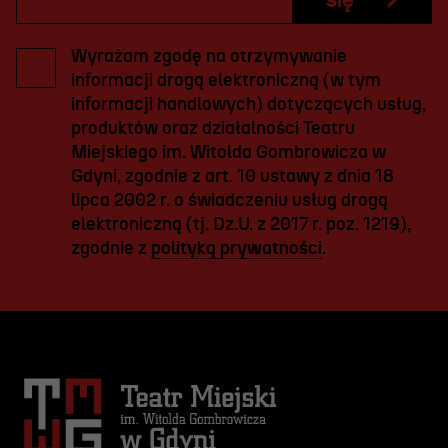
się
Wyrażam zgodę na otrzymywanie
informacji drogą elektroniczną (w tym
informacji handlowych) dotyczących usług,
produktów oraz działalności Teatru
Miejskiego im. Witolda Gombrowicza w
Gdyni, zgodnie z art. 10 ustawy z dnia 18
lipca 2002 r. o świadczeniu usług drogą
elektroniczną (tj. Dz.U. z 2017 r. poz. 1219),
zgodnie z
polityką prywatności
.