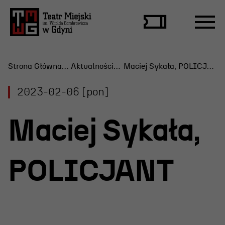
Strona Główna
Aktualności
Maciej Sykała, POLICJANT
2023-02-06 [pon]
Repertuar
Maciej Sykała,
Scena Letnia
Aktualne spektakle
POLICJANT
Bilety
Archiwum spektakli