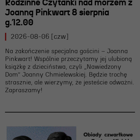
Wynajem scen i spektakli
Rodzinne Czytanki nad morzem z
Joanną Pinkwart 8 sierpnia
Spektakle wyjazdowe
g.12.00
Sponsorzy
2026-08-06 [czw]
Kontakt & Zespół
Na zakończenie specjalna gościni – Joanna
Pinkwart! Wspólnie przeczytamy jej ulubioną
Edukacja
książkę z dzieciństwa, czyli „Nawiedzony
Dom” Joanny Chmielewskiej. Będzie trochę
Wydarzenia
strasznie, ale wierzymy, że jesteście odważni.
Oferta edukacyjna
Zapraszamy!
Polecamy