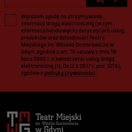
się
Wyrażam zgodę na otrzymywanie
informacji drogą elektroniczną (w tym
informacji handlowych) dotyczących usług,
produktów oraz działalności Teatru
Miejskiego im. Witolda Gombrowicza w
Gdyni, zgodnie z art. 10 ustawy z dnia 18
lipca 2002 r. o świadczeniu usług drogą
elektroniczną (tj. Dz.U. z 2017 r. poz. 1219),
zgodnie z
polityką prywatności
.