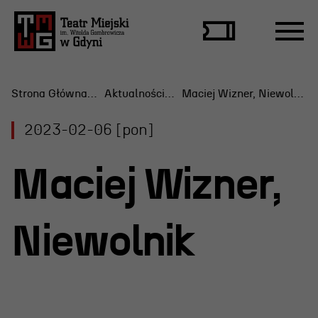
Strona Główna
Aktualności
Maciej Wizner, Niewolnik
2023-02-06 [pon]
Repertuar
Maciej Wizner,
Scena Letnia
Aktualne spektakle
Niewolnik
Bilety
Archiwum spektakli