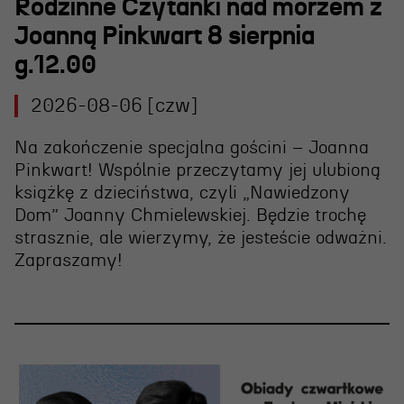
Wynajem scen i spektakli
Rodzinne Czytanki nad morzem z
Joanną Pinkwart 8 sierpnia
Spektakle wyjazdowe
g.12.00
Sponsorzy
2026-08-06 [czw]
Kontakt & Zespół
Na zakończenie specjalna gościni – Joanna
Pinkwart! Wspólnie przeczytamy jej ulubioną
Edukacja
książkę z dzieciństwa, czyli „Nawiedzony
Dom” Joanny Chmielewskiej. Będzie trochę
Wydarzenia
strasznie, ale wierzymy, że jesteście odważni.
Oferta edukacyjna
Zapraszamy!
Polecamy