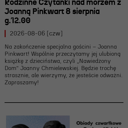
Wynajem scen i spektakli
Rodzinne Czytanki nad morzem z
Joanną Pinkwart 8 sierpnia
Spektakle wyjazdowe
g.12.00
Sponsorzy
2026-08-06 [czw]
Kontakt & Zespół
Na zakończenie specjalna gościni – Joanna
Pinkwart! Wspólnie przeczytamy jej ulubioną
Edukacja
książkę z dzieciństwa, czyli „Nawiedzony
Dom” Joanny Chmielewskiej. Będzie trochę
Wydarzenia
strasznie, ale wierzymy, że jesteście odważni.
Oferta edukacyjna
Zapraszamy!
Polecamy