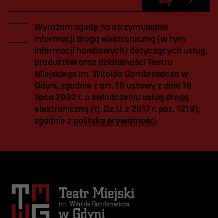
się
Wyrażam zgodę na otrzymywanie
informacji drogą elektroniczną (w tym
informacji handlowych) dotyczących usług,
produktów oraz działalności Teatru
Miejskiego im. Witolda Gombrowicza w
Gdyni, zgodnie z art. 10 ustawy z dnia 18
lipca 2002 r. o świadczeniu usług drogą
elektroniczną (tj. Dz.U. z 2017 r. poz. 1219),
zgodnie z
polityką prywatności
.