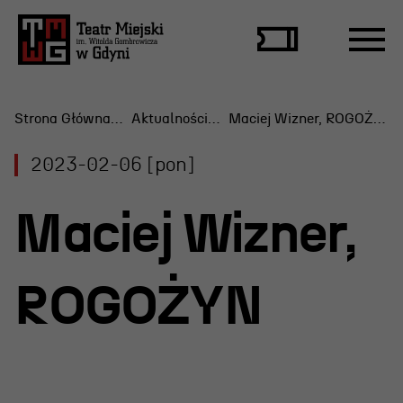
Strona Główna
Aktualności
Maciej Wizner, ROGOŻYN
2023-02-06 [pon]
Repertuar
Maciej Wizner,
Scena Letnia
Aktualne spektakle
ROGOŻYN
Bilety
Archiwum spektakli