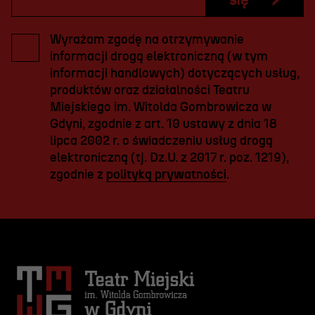
się
Wyrażam zgodę na otrzymywanie
informacji drogą elektroniczną (w tym
informacji handlowych) dotyczących usług,
produktów oraz działalności Teatru
Miejskiego im. Witolda Gombrowicza w
Gdyni, zgodnie z art. 10 ustawy z dnia 18
lipca 2002 r. o świadczeniu usług drogą
elektroniczną (tj. Dz.U. z 2017 r. poz. 1219),
zgodnie z
polityką prywatności
.