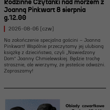
Wynajem scen i spektakli
Rodzinne Czytanki nad morzem z
Joanną Pinkwart 8 sierpnia
Spektakle wyjazdowe
g.12.00
Sponsorzy
2026-08-06 [czw]
Kontakt & Zespół
Na zakończenie specjalna gościni – Joanna
Pinkwart! Wspólnie przeczytamy jej ulubioną
Edukacja
książkę z dzieciństwa, czyli „Nawiedzony
Dom” Joanny Chmielewskiej. Będzie trochę
Wydarzenia
strasznie, ale wierzymy, że jesteście odważni.
Oferta edukacyjna
Zapraszamy!
Polecamy