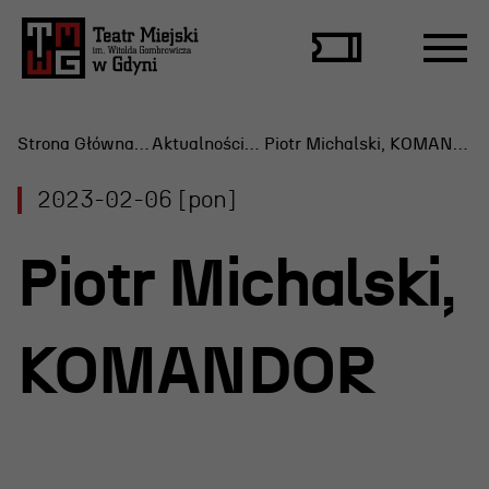
Strona Główna
Aktualności
Piotr Michalski, KOMANDOR
2023-02-06 [pon]
Repertuar
Piotr Michalski,
Scena Letnia
Aktualne spektakle
KOMANDOR
Bilety
Archiwum spektakli