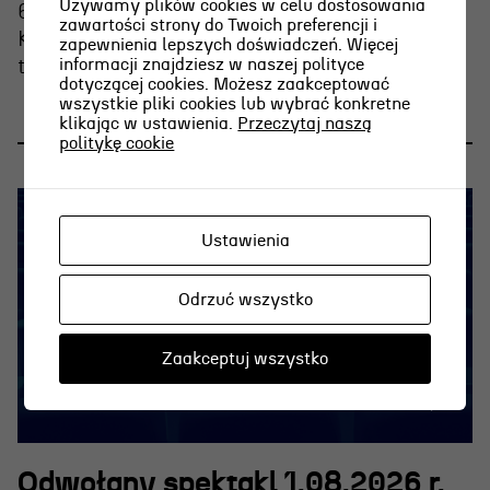
Używamy plików cookies w celu dostosowania
6 sierpnia o g. 15.00 Weronika Nawieśniak i
zawartości strony do Twoich preferencji i
Krzysztof Berendt opowiedzą o emocjach
zapewnienia lepszych doświadczeń. Więcej
informacji znajdziesz w naszej polityce
towarzyszących graniu na wieczornej plaży.
dotyczącej cookies. Możesz zaakceptować
wszystkie pliki cookies lub wybrać konkretne
klikając w ustawienia.
Przeczytaj naszą
politykę cookie
Ustawienia
Odrzuć wszystko
Zaakceptuj wszystko
Odwołany spektakl 1.08.2026 r.