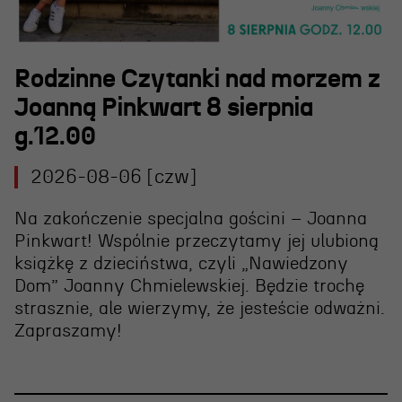
Wynajem scen i spektakli
Spektakle wyjazdowe
Sponsorzy
Rodzinne Czytanki nad morzem z
Joanną Pinkwart 8 sierpnia
Kontakt & Zespół
g.12.00
2026-08-06 [czw]
Edukacja
Na zakończenie specjalna gościni – Joanna
Wydarzenia
Pinkwart! Wspólnie przeczytamy jej ulubioną
Oferta edukacyjna
książkę z dzieciństwa, czyli „Nawiedzony
Dom” Joanny Chmielewskiej. Będzie trochę
strasznie, ale wierzymy, że jesteście odważni.
Polecamy
Zapraszamy!