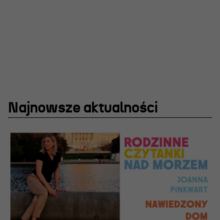
Projekty Teatru
Festiwal R@Port
Gdyńska Nagroda Dramaturgiczna
Konkurs im. Andrzeja
Żurowskiego
Najnowsze aktualności
Teatr
Historia teatru
Zespół artystyczny
Aktualności
Dostępny Teatr Miejski