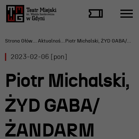
Strona Główna
Aktualności
Piotr Michalski, ŻYD GABA/ŻANDARM
2023-02-06 [pon]
Repertuar
Piotr Michalski,
Scena Letnia
Aktualne spektakle
ŻYD GABA/
Bilety
Archiwum spektakli
ŻANDARM