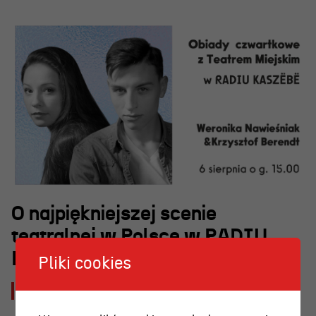
OSIECKA. ARCHIPELAGI
reż. Jacek Bała
O najpiękniejszej scenie
teatralnej w Polsce w RADIU
KASZËBË
Pliki cookies
2026-08-03 [pon]