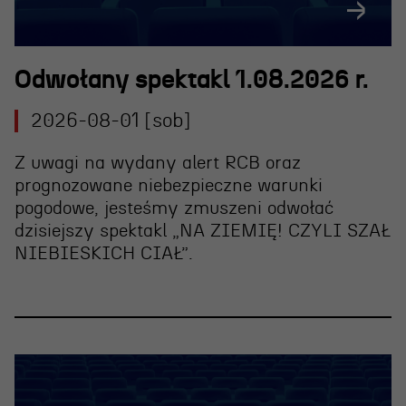
Wynajem scen i spektakli
Spektakle wyjazdowe
Sponsorzy
Odwołany spektakl 1.08.2026 r.
Kontakt & Zespół
2026-08-01 [sob]
Z uwagi na wydany alert RCB oraz
Edukacja
prognozowane niebezpieczne warunki
pogodowe, jesteśmy zmuszeni
odwołać
Wydarzenia
dzisiejszy spektakl „NA ZIEMIĘ! CZYLI SZAŁ
NIEBIESKICH CIAŁ”
.
Oferta edukacyjna
Polecamy