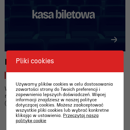
Pliki cookies
OSIECKA. ARCHIPELAGI
Kasa biletowa
2026-07-30 [czw]
reż. Jacek Bała
Używamy plików cookies w celu dostosowania
W piątek, 31 lipca, kasa w teatrze będzie
zawartości strony do Twoich preferencji i
zapewnienia lepszych doświadczeń. Więcej
nieczynna – zapraszamy na Plener Literacki
informacji znajdziesz w naszej polityce
(namiot nr 33) oraz Scenę Letnią.
dotyczącej cookies. Możesz zaakceptować
wszystkie pliki cookies lub wybrać konkretne
klikając w ustawienia.
Przeczytaj naszą
politykę cookie