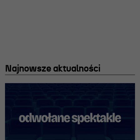
Projekty Teatru
Festiwal R@Port
Gdyńska Nagroda Dramaturgiczna
Konkurs im. Andrzeja
Żurowskiego
Najnowsze aktualności
Teatr
Historia teatru
Zespół artystyczny
Aktualności
Dostępny Teatr Miejski