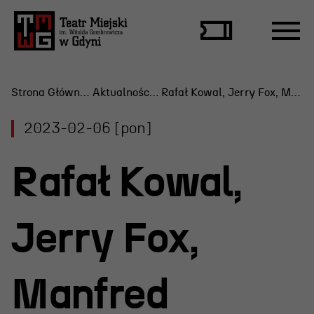
Strona Główna
Aktualności
Rafał Kowal, Jerry Fox, Manfred
2023-02-06 [pon]
Repertuar
Rafał Kowal,
Scena Letnia
Aktualne spektakle
Jerry Fox,
Bilety
Archiwum spektakli
Manfred