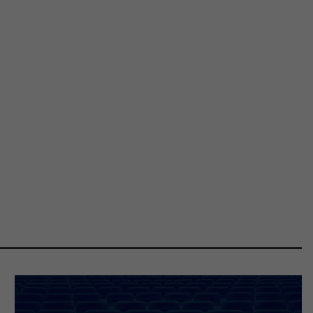
OSIECKA.
ARCHIPELAGI
reż. Jacek Bała