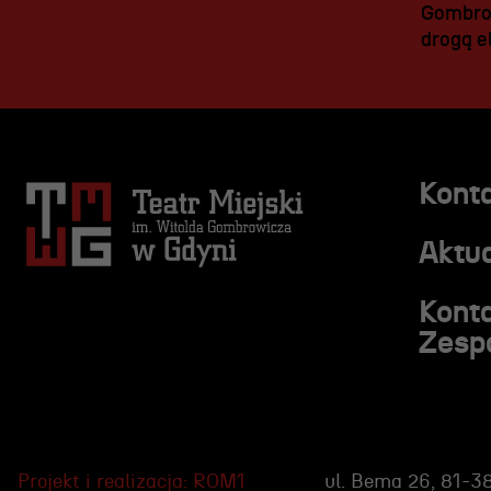
Gombrow
drogą el
Kont
Aktua
Kont
Zesp
Projekt i realizacja:
ROM1
ul. Bema 26, 81-3