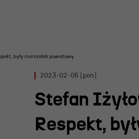
espekt, były marszałek powiatowy
y Teatru
2023-02-06 [pon]
l R@Port
 Nagroda
Stefan Iżyło
rgiczna
 im. Andrzeja
Respekt, by
iego