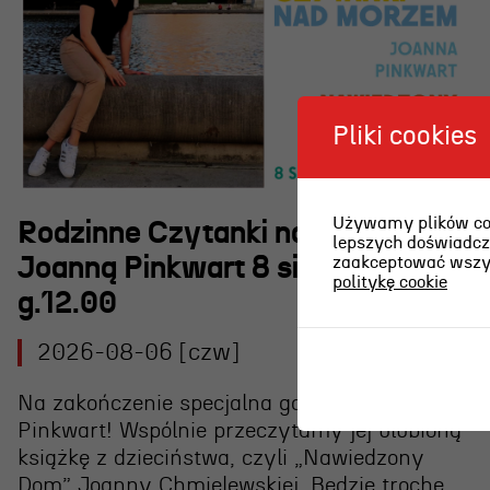
Pliki cookies
Używamy plików cook
Rodzinne Czytanki nad morzem z
lepszych doświadcze
zaakceptować wszyst
Joanną Pinkwart 8 sierpnia
politykę cookie
g.12.00
2026-08-06 [czw]
Na zakończenie specjalna gościni – Joanna
Pinkwart! Wspólnie przeczytamy jej ulubioną
książkę z dzieciństwa, czyli „Nawiedzony
Dom” Joanny Chmielewskiej. Będzie trochę