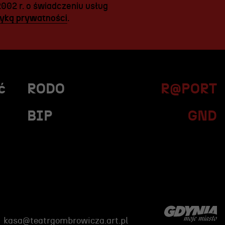
2002 r. o świadczeniu usług
tyką prywatności
.
ć
RODO
R@PORT
BIP
GND
kasa@teatrgombrowicza.art.pl