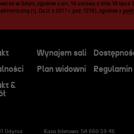
icza w Gdyni, zgodnie z art. 10 ustawy z dnia 18 lipca 
ektroniczną (tj. Dz.U. z 2017 r. poz. 1219), zgodnie z
poli
akt
Wynajem sali
Dostępnoś
lności
Plan widowni
Regulamin
akt &
ół
81 Gdynia
Kasa biletowa: 58 660 59 46