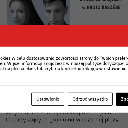
ies w celu dostosowania zawartości strony do Twoich prefere
O najpiękniejszej scenie
ń. Więcej informacji znajdziesz w naszej polityce dotyczącej 
kie pliki cookies lub wybrać konkretne klikając w ustawienia
teatralnej w Polsce w RADIU
KASZËBË
2026-08-03 [pon]
Ustawienia
Odrzuć wszystko
Zaa
6 sierpnia o g. 15.00 Weronika Nawieśniak i
Krzysztof Berendt opowiedzą o emocjach
towarzyszących graniu na wieczornej plaży.