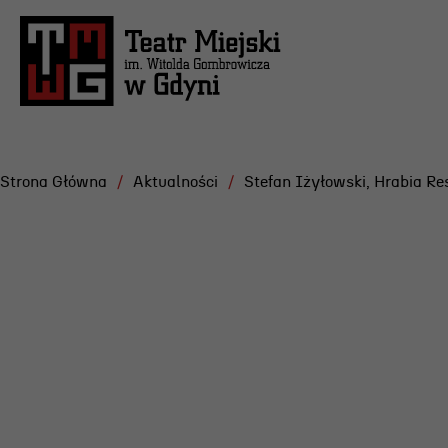
Strona Główna
Aktualności
Stefan Iżyłowski, Hrabia R
Repertuar
Projekt
Festiwa
Scena Letnia
Gdyńska
Aktualne spektakle
Dramatu
Bilety
Konkurs
Archiwum spektakli
Żurowsk