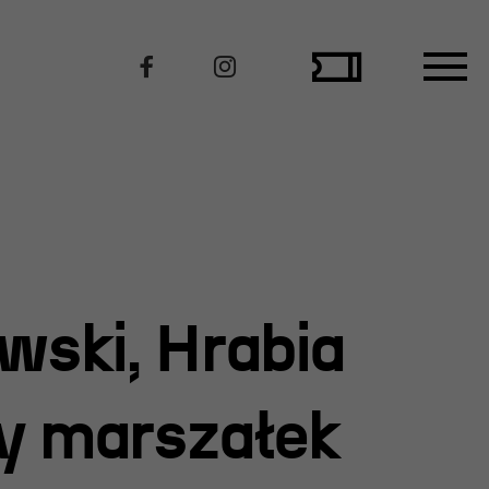
Polecamy
wski, Hrabia
ły marszałek