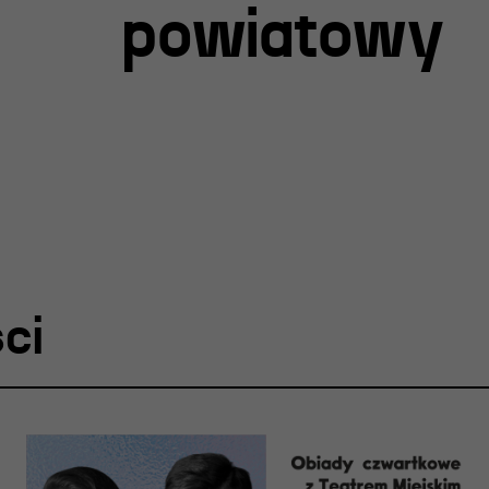
powiatowy
ja
nia
edukacyjna
ci