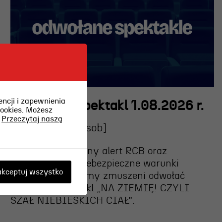
ncji i zapewnienia
Odwołany spektakl 1.08.2026 r.
cookies. Możesz
.
Przeczytaj naszą
2026-08-01 [sob]
Z uwagi na wydany alert RCB oraz
prognozowane niebezpieczne warunki
kceptuj wszystko
pogodowe, jesteśmy zmuszeni
odwołać
dzisiejszy spektakl „NA ZIEMIĘ! CZYLI
SZAŁ NIEBIESKICH CIAŁ”
.