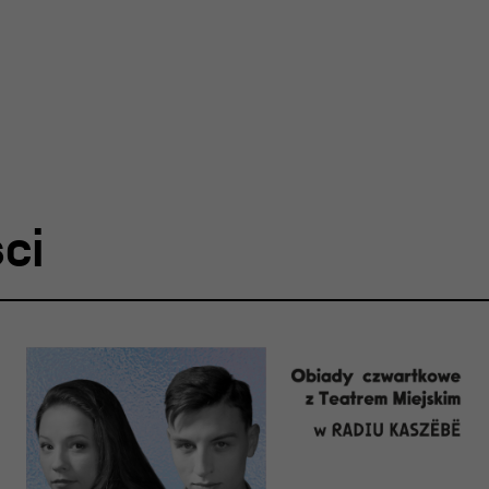
ja
nia
edukacyjna
ci