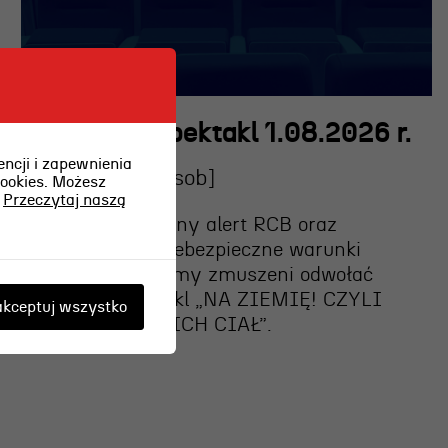
Odwołany spektakl 1.08.2026 r.
ncji i zapewnienia
2026-08-01 [sob]
cookies. Możesz
.
Przeczytaj naszą
Z uwagi na wydany alert RCB oraz
prognozowane niebezpieczne warunki
pogodowe, jesteśmy zmuszeni
odwołać
dzisiejszy spektakl „NA ZIEMIĘ! CZYLI
kceptuj wszystko
SZAŁ NIEBIESKICH CIAŁ”
.