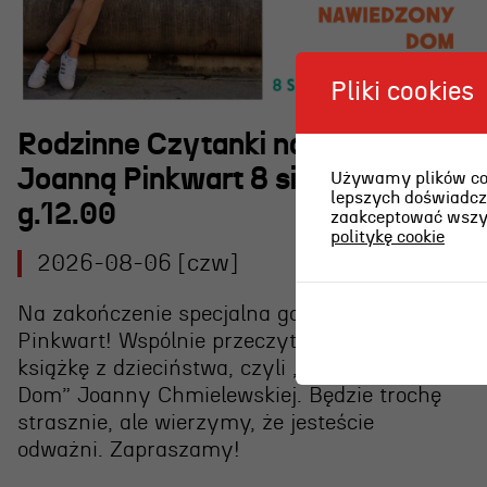
Pliki cookies
Rodzinne Czytanki nad morzem z
Joanną Pinkwart 8 sierpnia
Używamy plików cook
lepszych doświadcze
g.12.00
zaakceptować wszyst
politykę cookie
2026-08-06 [czw]
Na zakończenie specjalna gościni – Joanna
Pinkwart! Wspólnie przeczytamy jej ulubioną
książkę z dzieciństwa, czyli „Nawiedzony
Dom” Joanny Chmielewskiej. Będzie trochę
strasznie, ale wierzymy, że jesteście
odważni. Zapraszamy!