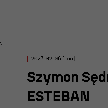
AN
y Teatru
2023-02-06 [pon]
l R@Port
 Nagroda
Szymon Sędr
rgiczna
 im. Andrzeja
ESTEBAN
iego