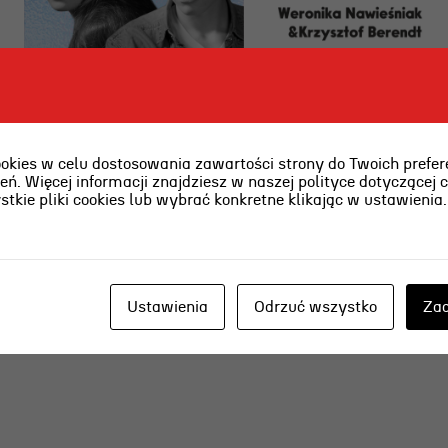
O najpiękniejszej scenie
teatralnej w Polsce w RADIU
ies w celu dostosowania zawartości strony do Twoich prefere
ń. Więcej informacji znajdziesz w naszej polityce dotyczącej 
KASZËBË
kie pliki cookies lub wybrać konkretne klikając w ustawienia
2026-08-03 [pon]
6 sierpnia o g. 15.00 Weronika Nawieśniak i
Ustawienia
Odrzuć wszystko
Zaa
Krzysztof Berendt opowiedzą o emocjach
towarzyszących graniu na wieczornej plaży.