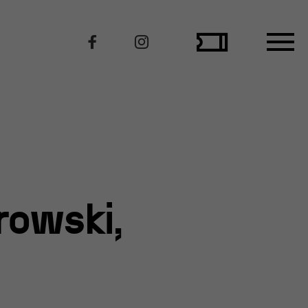
Polecamy
owski,