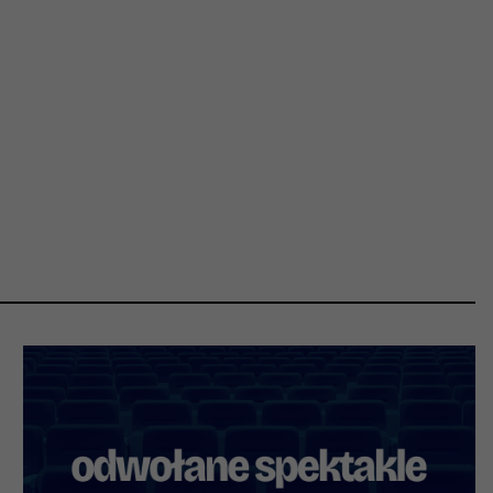
OSIECKA.
ARCHIPELAGI
reż. Jacek Bała