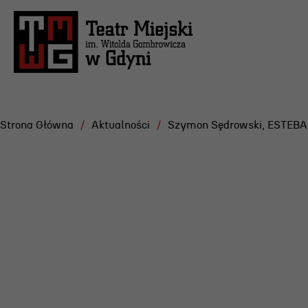
Strona Główna
Aktualności
Szymon Sędrowski, ESTEB
Repertuar
Projekt
Festiwa
Scena Letnia
Gdyńska
Aktualne spektakle
Dramatu
Bilety
Konkurs
Archiwum spektakli
Żurowsk