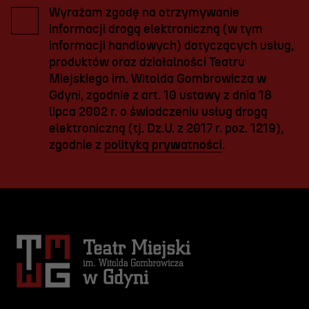
Wyrażam zgodę na otrzymywanie
informacji drogą elektroniczną (w tym
informacji handlowych) dotyczących usług,
produktów oraz działalności Teatru
Miejskiego im. Witolda Gombrowicza w
Gdyni, zgodnie z art. 10 ustawy z dnia 18
lipca 2002 r. o świadczeniu usług drogą
elektroniczną (tj. Dz.U. z 2017 r. poz. 1219),
zgodnie z
polityką prywatności
.