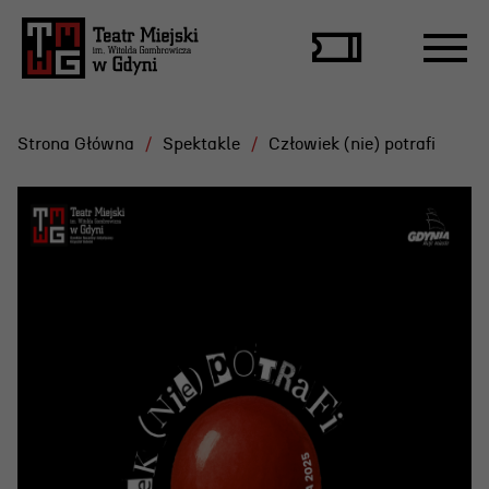
Strona Główna
Spektakle
Człowiek (nie) potrafi
Repertuar
Scena Letnia
Aktualne spektakle
Bilety
Archiwum spektakli