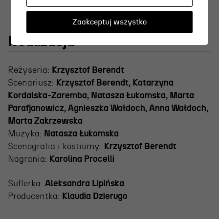
Zaakceptuj wszystko
Realizacja
Reżyseria:
Krzysztof Berendt
Scenariusz:
Krzysztof Berendt, Katarzyna
Kordalska-Zaremba, Natasza Łukomska, Marta
Parafjanowicz, Agnieszka Wałdoch, Anna Wałdoch,
Marta Zakrzewska
Muzyka:
Natasza Łukomska
Scenografia i kostiumy:
Krzysztof Berendt
Nagrania:
Karolina Procelli
Suflerka:
Aleksandra Lipińska
Producentka:
Klaudia Dzierugo