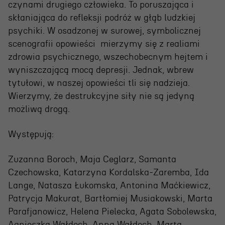
czynami drugiego człowieka. To poruszająca i
skłaniająca do refleksji podróż w głąb ludzkiej
psychiki. W osadzonej w surowej, symbolicznej
scenografii opowieści mierzymy się z realiami
zdrowia psychicznego, wszechobecnym hejtem i
wyniszczającą mocą depresji. Jednak, wbrew
tytułowi, w naszej opowieści tli się nadzieja.
Wierzymy, że destrukcyjne siły nie są jedyną
OSIECKA. ARCHIPELAGI
możliwą drogą.
Występują:
reż. Jacek Bała
Zuzanna Boroch, Maja Ceglarz, Samanta
Czechowska, Katarzyna Kordalska-Zaremba, Ida
Lange, Natasza Łukomska, Antonina Maćkiewicz,
Patrycja Makurat, Bartłomiej Musiakowski, Marta
Parafjanowicz, Helena Pielecka, Agata Sobolewska,
Agnieszka Wałdoch, Anna Wałdoch, Marta