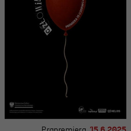
Projekty Teatru
Festiwal R@Port
Gdyńska Nagroda Dramaturgiczna
Konkurs im. Andrzeja
Żurowskiego
Teatr
Historia teatru
Zespół artystyczny
Aktualności
Dostępny Teatr Miejski
Prapremiera
15.6.2025