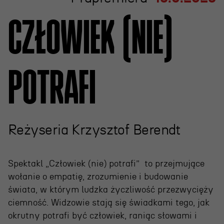
Wynajem scen i spektakli
Spektakle wyjazdowe
CZŁOWIEK (NIE)
Sponsorzy
Kontakt & Zespół
POTRAFI
Edukacja
Wydarzenia
Reżyseria Krzysztof Berendt
Oferta edukacyjna
Spektakl „Człowiek (nie) potrafi” to przejmujące
wołanie o empatię, zrozumienie i budowanie
Polecamy
świata, w którym ludzka życzliwość przezwycięży
ciemność. Widzowie stają się świadkami tego, jak
okrutny potrafi być człowiek, raniąc słowami i