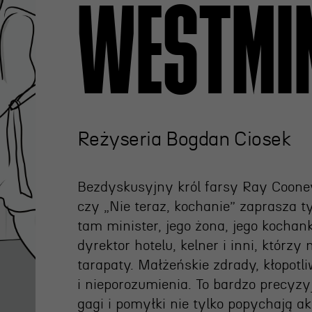
WESTMI
ja
nia
edukacyjna
Reżyseria Bogdan Ciosek
Bezdyskusyjny król farsy Ray Cooney
czy „Nie teraz, kochanie” zaprasza 
tam minister, jego żona, jego kochank
dyrektor hotelu, kelner i inni, któr
tarapaty. Małżeńskie zdrady, kłopotl
i nieporozumienia. To bardzo precyzy
gagi i pomyłki nie tylko popychają ak