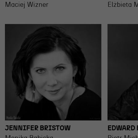
Maciej Wizner
Elżbieta 
JENNIFER BRISTOW
EDWARD 