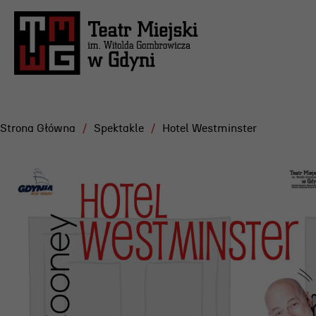
Strona Główna
Spektakle
Hotel Westminster
Repertuar
Projekt
Festiwa
Scena Letnia
Gdyńska
Aktualne spektakle
Dramatu
Bilety
Konkurs
Archiwum spektakli
Żurowsk