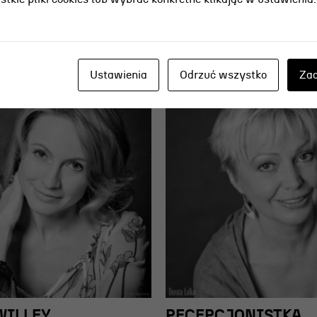
Ustawienia
Odrzuć wszystko
Zaa
WILLEY
RECEPCJONISTKA