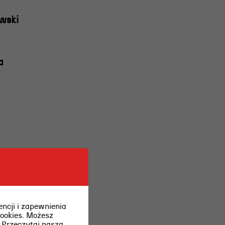
wski
a
ncji i zapewnienia
cookies. Możesz
.
Przeczytaj naszą