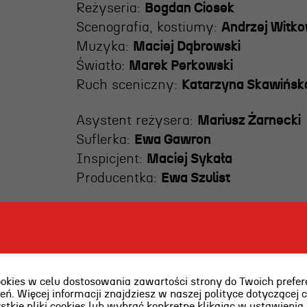
Reżyseria:
Bogdan Ciosek
Scenografia, kostiumy:
Andrzej Witko
Muzyka:
Maciej Dąbrowski
Światło:
Marek Perkowski
Ruch sceniczny:
Katarzyna Skawińsk
Asystent reżysera:
Mariusz Żarnecki
Suflerka:
Ewa Gawron
Inspicjent:
Maciej Sykała
Producentka:
Ewa Szulist
Czas trwania:
130 minut z przerwą
ies w celu dostosowania zawartości strony do Twoich prefere
ń. Więcej informacji znajdziesz w naszej polityce dotyczącej 
kie pliki cookies lub wybrać konkretne klikając w ustawienia