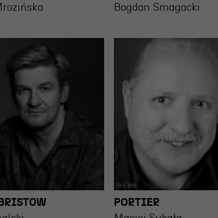
Mrozińska
Bogdan Smagacki
BRISTOW
PORTIER