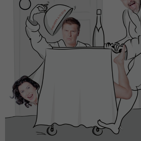
Teatr
Edukac
Historia teatru
Wydarze
Zespół artystyczny
Oferta 
Aktualności
Dostępny Teatr Miejski
Wynajem scen i spektakli
Spektakle wyjazdowe
Sponsorzy
Kontakt & Zespół