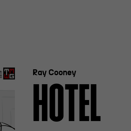
y Teatru
Ray Cooney
l R@Port
HOTEL
 Nagroda
rgiczna
 im. Andrzeja
iego