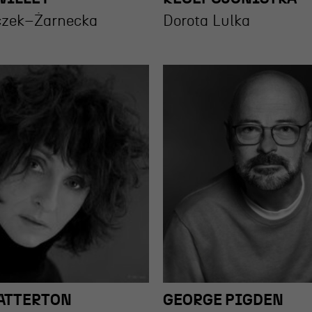
czek–Żarnecka
Dorota Lulka
HATTERTON
GEORGE PIGDEN