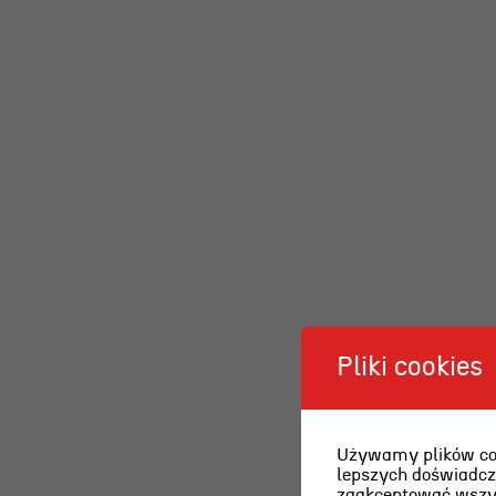
Pliki cookies
Używamy plików cook
lepszych doświadcze
zaakceptować wszyst