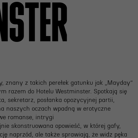
NSTER
OSIECKA.
ARCHIPELAGI
reż. Jacek Bała
, znany z takich perełek gatunku jak „Mayday”
tym razem do Hotelu Westminster. Spotkają się
a, sekretarz, posłanka opozycyjnej partii,
zy na naszych oczach wpadną w erotyczne
iwe romanse, intrygi
jnie skonstruowana opowieść, w której gafy,
cję naprzód, ale także sprawiają, że widz pęka