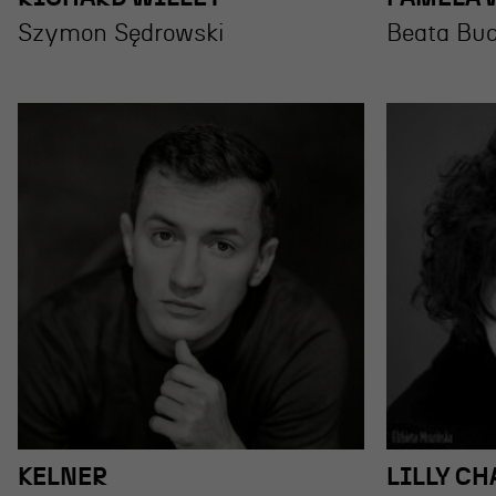
Szymon Sędrowski
Beata Bu
KELNER
LILLY C