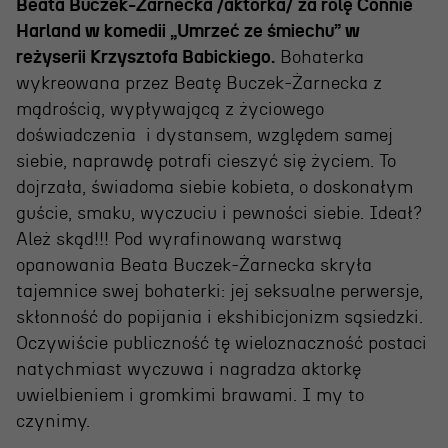
Beata Buczek-Żarnecka /aktorka/
za rolę Connie
Harland w komedii „Umrzeć ze śmiechu” w
reżyserii Krzysztofa Babickiego.
Bohaterka
wykreowana przez Beatę Buczek-Żarnecka z
mądrością, wypływającą z życiowego
doświadczenia i dystansem, względem samej
siebie, naprawdę potrafi cieszyć się życiem. To
dojrzała, świadoma siebie kobieta, o doskonałym
guście, smaku, wyczuciu i pewności siebie. Ideał?
Ależ skąd!!! Pod wyrafinowaną warstwą
opanowania Beata Buczek-Żarnecka skryła
tajemnice swej bohaterki: jej seksualne perwersje,
skłonność do popijania i ekshibicjonizm sąsiedzki.
Oczywiście publiczność tę wieloznaczność postaci
natychmiast wyczuwa i nagradza aktorkę
uwielbieniem i gromkimi brawami. I my to
czynimy.