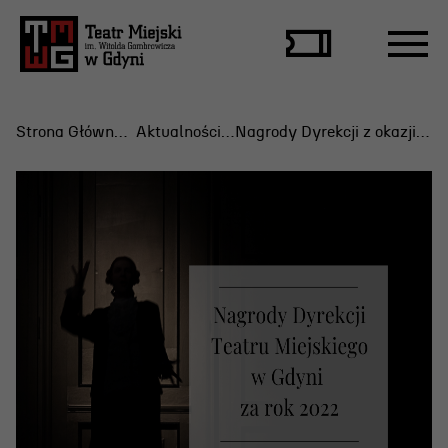
Strona Główna
Aktualności
Nagrody Dyrekcji z okazji MDT
Repertuar
Scena Letnia
Aktualne spektakle
Bilety
Archiwum spektakli