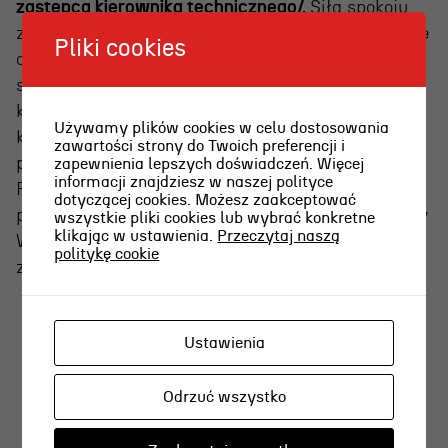
zastępca kierownika technicznego/.
Siła spokoju,
zen umysłu i dłoni. Z precyzją maszyny stolarskie
Pliki cookies
obsługiwać potrafi i z tej technicznej umiejętności
sztukę czyni. Rysuje i buduje sceniczne
konstrukcje, dekoracje, rekwizyty. Stoły czy
Używamy plików cookies w celu dostosowania
krzesła to dla niego oczywistości. Im dziwniejszy
zawartości strony do Twoich preferencji i
projekt, tym bardziej błyszczące robią się oczy
zapewnienia lepszych doświadczeń. Więcej
informacji znajdziesz w naszej polityce
Piotra. Dla błysku w jego oczach scenografowie
dotyczącej cookies. Możesz zaakceptować
poruszają w sobie pokłady kreacji twórczej, byleby
wszystkie pliki cookies lub wybrać konkretne
klikając w ustawienia.
Przeczytaj naszą
Warsztaty były zadowolone! My jesteśmy bardzo
politykę cookie
zadowoleni. I wdzięczni.
Ustawienia
Odrzuć wszystko