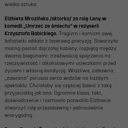
wielka sztuka.
Elżbieta Mrozińska /aktorka/
za rolę Leny w
komedii „Umrzeć ze śmiechu” w reżyserii
Krzysztofa Babickiego.
Tragizm i komizm swej
bohaterki oddała z laserową precyzją. Stworzyła
mocną postać dojrzałej kobiety, rozpiętą między
dwoma biegunami: trzeźwością spojrzenia na
OSIECKA. ARCHIPELAGI
rzeczywistość i alkoholowymi ucieczkami przed
życiem i własną kondycją. Wrażliwa, zabawna,
„zawiana” porusza serca widzów na każdym
reż. Jacek Bała
spektaklu. Chciałoby się częściej bawić z taką
przyjaciółką jak ona. Ogromna klasa, takt,
doświadczenie i rzemiosło pozwoliło Elżbiecie
stworzyć rolę przezabawną i jednocześnie
wiarygodną.