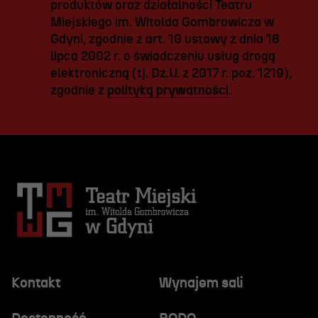
produktów oraz działalności Teatru
Miejskiego im. Witolda Gombrowicza w
Gdyni, zgodnie z art. 10 ustawy z dnia 18
lipca 2002 r. o świadczeniu usług drogą
elektroniczną (tj. Dz.U. z 2017 r. poz. 1219),
zgodnie z
polityką prywatności
.
Kontakt
Wynajem sali