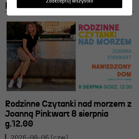
Zaakceptuj wszystko
Najnowsze aktualności
Rodzinne Czytanki nad morzem z
Joanną Pinkwart 8 sierpnia
g.12.00
2026-08-06 [czw]