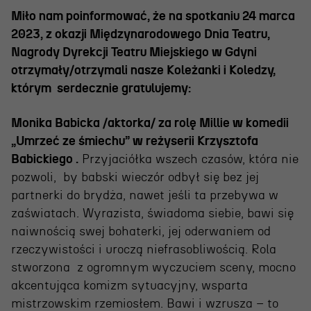
Wynajem scen i spektakli
Miło nam poinformować, że na spotkaniu 24 marca
Spektakle wyjazdowe
2023, z okazji Międzynarodowego Dnia Teatru,
Nagrody Dyrekcji Teatru Miejskiego w Gdyni
Sponsorzy
otrzymały/otrzymali nasze Koleżanki i Koledzy,
Kontakt & Zespół
którym serdecznie gratulujemy:
Monika Babicka /aktorka/ za rolę Millie w komedii
Edukacja
„Umrzeć ze śmiechu” w reżyserii Krzysztofa
Babickiego .
Przyjaciółka wszech czasów, która nie
Wydarzenia
pozwoli, by babski wieczór odbył się bez jej
partnerki do brydża, nawet jeśli ta przebywa w
Oferta edukacyjna
zaświatach. Wyrazista, świadoma siebie, bawi się
naiwnością swej bohaterki, jej oderwaniem od
rzeczywistości i uroczą niefrasobliwością. Rola
Polecamy
stworzona z ogromnym wyczuciem sceny, mocno
akcentująca komizm sytuacyjny, wsparta
mistrzowskim rzemiosłem. Bawi i wzrusza – to