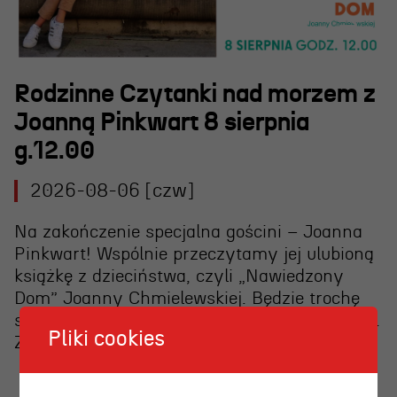
Rodzinne Czytanki nad morzem z
Joanną Pinkwart 8 sierpnia
g.12.00
2026-08-06 [czw]
Na zakończenie specjalna gościni – Joanna
Pinkwart! Wspólnie przeczytamy jej ulubioną
książkę z dzieciństwa, czyli „Nawiedzony
Dom” Joanny Chmielewskiej. Będzie trochę
strasznie, ale wierzymy, że jesteście odważni.
Pliki cookies
Zapraszamy!