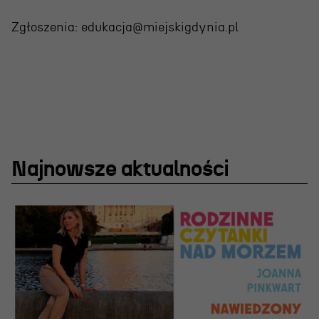
Zgłoszenia: edukacja@miejskigdynia.pl
OSIECKA. ARCHIPELAGI
Najnowsze aktualności
reż. Jacek Bała