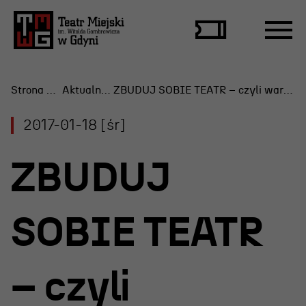
Strona Główna
Aktualności
ZBUDUJ SOBIE TEATR – czyli warsztat konstrukcyjny dla dzieci i ich rodziców w Teatrze Miejskim
2017-01-18 [śr]
Repertuar
ZBUDUJ
Scena Letnia
Aktualne spektakle
SOBIE TEATR
Bilety
Archiwum spektakli
– czyli