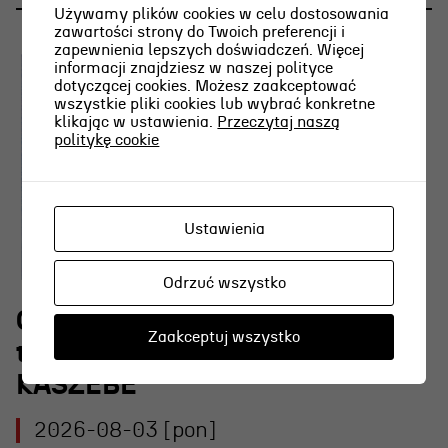
Używamy plików cookies w celu dostosowania
zawartości strony do Twoich preferencji i
zapewnienia lepszych doświadczeń. Więcej
informacji znajdziesz w naszej polityce
dotyczącej cookies. Możesz zaakceptować
wszystkie pliki cookies lub wybrać konkretne
klikając w ustawienia.
Przeczytaj naszą
politykę cookie
Ustawienia
Odrzuć wszystko
O najpiękniejszej scenie
Zaakceptuj wszystko
teatralnej w Polsce w RADIU
KASZËBË
2026-08-03 [pon]