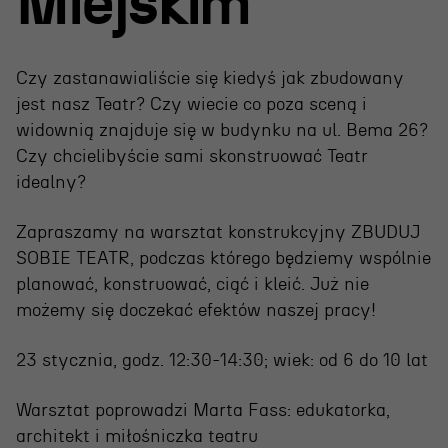
Miejskim
Wynajem scen i spektakli
Spektakle wyjazdowe
Sponsorzy
Czy zastanawialiście się kiedyś jak zbudowany
jest nasz Teatr? Czy wiecie co poza sceną i
Kontakt & Zespół
widownią znajduje się w budynku na ul. Bema 26?
Czy chcielibyście sami skonstruować Teatr
idealny?
Edukacja
Zapraszamy na warsztat konstrukcyjny ZBUDUJ
Wydarzenia
SOBIE TEATR, podczas którego będziemy wspólnie
planować, konstruować, ciąć i kleić. Już nie
Oferta edukacyjna
możemy się doczekać efektów naszej pracy!
23 stycznia, godz. 12:30-14:30; wiek: od 6 do 10 lat
Polecamy
Warsztat poprowadzi Marta Fass: edukatorka,
architekt i miłośniczka teatru