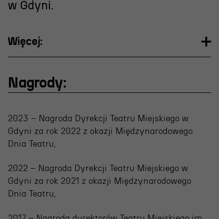
Wynajem scen i spektakli
w Gdyni.
Spektakle wyjazdowe
Sponsorzy
Więcej:
Kontakt & Zespół
Nagrody:
Edukacja
2023 – Nagroda Dyrekcji Teatru Miejskiego w
Wydarzenia
Gdyni za rok 2022 z okazji Międzynarodowego
Oferta edukacyjna
Dnia Teatru,
2022 – Nagroda Dyrekcji Teatru Miejskiego w
Polecamy
Gdyni za rok 2021 z okazji Międzynarodowego
Dnia Teatru,
2017 – Nagroda dyrektorów Teatru Miejskiego im.