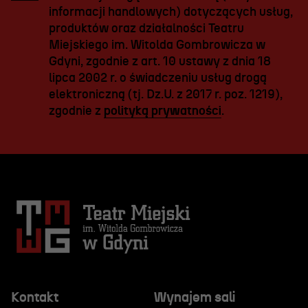
informacji handlowych) dotyczących usług,
produktów oraz działalności Teatru
Miejskiego im. Witolda Gombrowicza w
Gdyni, zgodnie z art. 10 ustawy z dnia 18
lipca 2002 r. o świadczeniu usług drogą
elektroniczną (tj. Dz.U. z 2017 r. poz. 1219),
zgodnie z
polityką prywatności
.
Kontakt
Wynajem sali