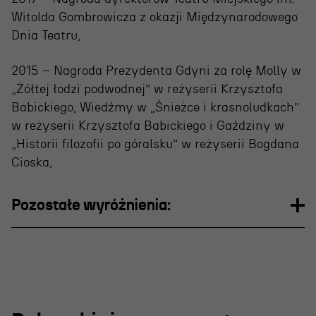
Witolda Gombrowicza z okazji Międzynarodowego
Dnia Teatru,
2015 – Nagroda Prezydenta Gdyni za rolę Molly w
„Żółtej łodzi podwodnej” w reżyserii Krzysztofa
Babickiego, Wiedźmy w „Śnieżce i krasnoludkach”
w reżyserii Krzysztofa Babickiego i Gaździny w
„Historii filozofii po góralsku” w reżyserii Bogdana
OSIECKA. ARCHIPELAGI
Cioska,
reż. Jacek Bała
Pozostałe wyróżnienia: