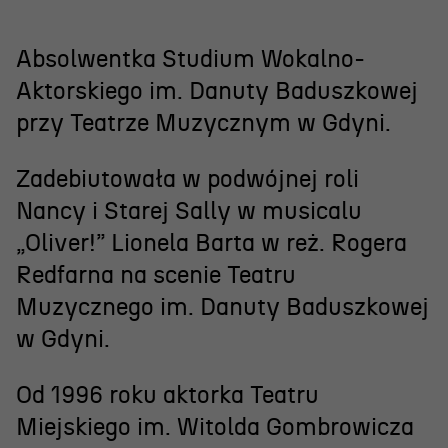
Projekty Teatru
Festiwal R@Port
Absolwentka Studium Wokalno-
Aktorskiego im. Danuty Baduszkowej
Gdyńska Nagroda Dramaturgiczna
przy Teatrze Muzycznym w Gdyni.
Konkurs im. Andrzeja
Żurowskiego
Zadebiutowała w podwójnej roli
Nancy i Starej Sally w musicalu
Teatr
„Oliver!” Lionela Barta w reż. Rogera
Redfarna na scenie Teatru
Historia teatru
Muzycznego im. Danuty Baduszkowej
Zespół artystyczny
w Gdyni.
Aktualności
Od 1996 roku aktorka Teatru
Dostępny Teatr Miejski
Miejskiego im. Witolda Gombrowicza