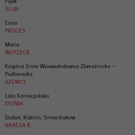
Pijak
ŚLUB
Ester
PROCES
Maria
WOYZECK
Księżna Irina Wsiewołodowna Zbereźnicka –
Podberezka
SZEWCY
Lala Koniecpolska
DYZMA
Diabeł, Rakitin, Smierdiakow
BRACIA K.