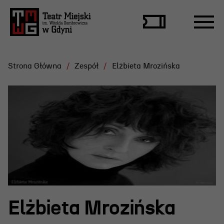
Strona Główna
Zespół
Elżbieta Mrozińska
Repertuar
Scena Letnia
Aktualne spektakle
Bilety
Archiwum spektakli
Elżbieta Mrozińska