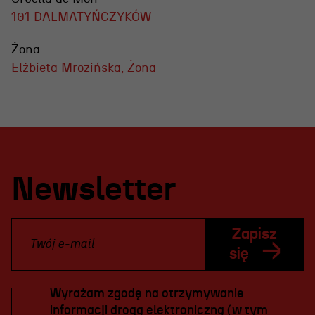
101 DALMATYŃCZYKÓW
Żona
Elżbieta Mrozińska, Żona
Newsletter
Zapisz
się
Wyrażam zgodę na otrzymywanie
informacji drogą elektroniczną (w tym