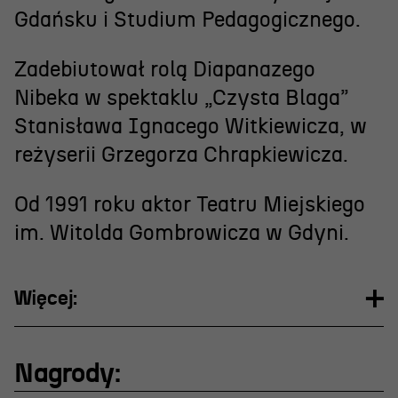
Wynajem scen i spektakli
Gdańsku i Studium Pedagogicznego.
Spektakle wyjazdowe
Zadebiutował rolą Diapanazego
Sponsorzy
Nibeka w spektaklu „Czysta Blaga”
Kontakt & Zespół
Stanisława Ignacego Witkiewicza, w
reżyserii Grzegorza Chrapkiewicza.
Edukacja
Od 1991 roku aktor Teatru Miejskiego
Wydarzenia
im. Witolda Gombrowicza w Gdyni.
Oferta edukacyjna
Więcej:
Polecamy
Nagrody: