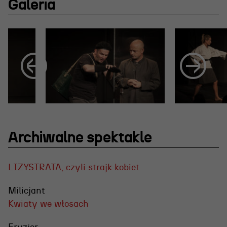
Galeria
Archiwalne spektakle
LIZYSTRATA, czyli strajk kobiet
Milicjant
Kwiaty we włosach