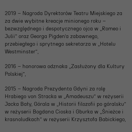
2019 – Nagroda Dyrektorów Teatru Miejskiego za
za dwie wybitne kreacje minionego roku –
bezwzględnego i despotycznego ojca w „Romeo i
Julii” oraz Georga Pigden’a zabawnego,
przebiegłego i sprytnego sekretarza w „Hotelu
Westminster”,
OSIECKA. ARCHIPELAGI
2016 – honorowa odznaka „Zasłużony dla Kultury
Polskiej”,
reż. Jacek Bała
2015 – Nagroda Prezydenta Gdyni za rolę
Hrabiego von Stracka w „Amadeuszu” w reżyserii
Jacka Bały, Górala w „Historii filozofii po góralsku”
w reżyserii Bogdana Cioska i Gburka w „Śnieżce i
krasnoludkach” w reżyserii Krzysztofa Babickiego,