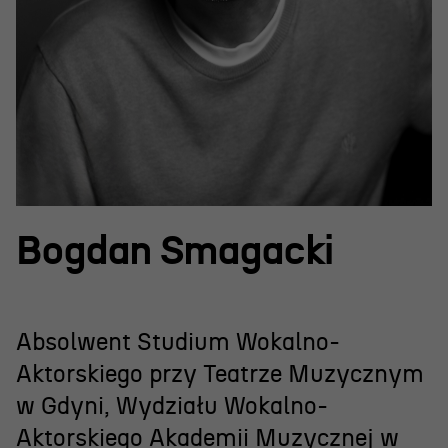
Projekty Teatru
Festiwal R@Port
Gdyńska Nagroda Dramaturgiczna
Konkurs im. Andrzeja
Żurowskiego
Teatr
Bogdan Smagacki
Historia teatru
Zespół artystyczny
Absolwent Studium Wokalno-
Aktualności
Aktorskiego przy Teatrze Muzycznym
w Gdyni, Wydziału Wokalno-
Dostępny Teatr Miejski
Aktorskiego Akademii Muzycznej w