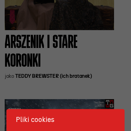
ARSZENIK I STARE
KORONKI
jako
TEDDY BREWSTER (ich bratanek)
Pliki cookies