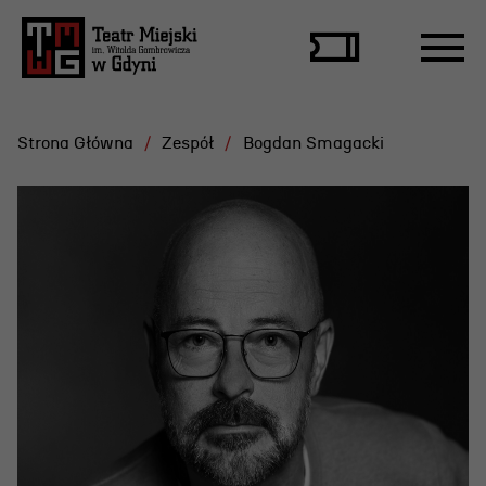
Strona Główna
Zespół
Bogdan Smagacki
Repertuar
Scena Letnia
Aktualne spektakle
Bilety
Archiwum spektakli